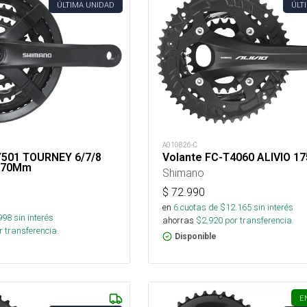
ÚLTIMA UNIDAD
ÚLT
A010826-C
Y501 TOURNEY 6/7/8
Volante FC-T4060 ALIVIO 
 170Mm
Shimano
$
72.990
en
6
cuotas de $
12.165
sin interés
998
sin interés
ahorras
$
2.920
por transferencia.
 transferencia.
Disponible
E