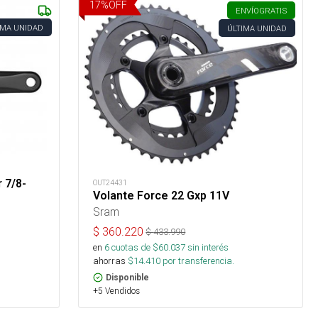
17
%
OFF
ENVÍO
GRATIS
IMA UNIDAD
ÚLTIMA UNIDAD
 7/8-
OUT24431
Volante Force 22 Gxp 11V
Sram
$
360.220
$
433.990
en
6
cuotas de $
60.037
sin interés
ahorras
$
14.410
por transferencia.
Disponible
+5 Vendidos