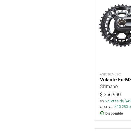
AND3107452-C
Volante Fc-M
Shimano
$
256.990
en
6
cuotas de $
42
ahorras
$
10.280
p
Disponible