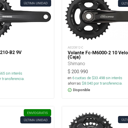
ÚLTIMA UNIDAD
ÚLT
AI020812-C
t210-B2 9V
Volante Fc-M6000-2 10 Vel
(Caja)
Shimano
$
200.990
665
sin interés
en
6
cuotas de $
33.498
sin interés
 transferencia.
ahorras
$
8.040
por transferencia.
Disponible
ENVÍO
GRATIS
ÚLT
ÚLTIMA UNIDAD