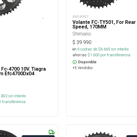
ANI040807
Volante FC-TY501, For Rear 
Speed, 170MM
Shimano
$
39.990
en
6
cuotas de $
6.665
sin interés
ahorras
$
1.600
por transferencia.
Disponible
+5 Vendidos
 Fc-4700 10V. Tiagra
Mm Efc4700Dx04
.832
sin interés
 transferencia.