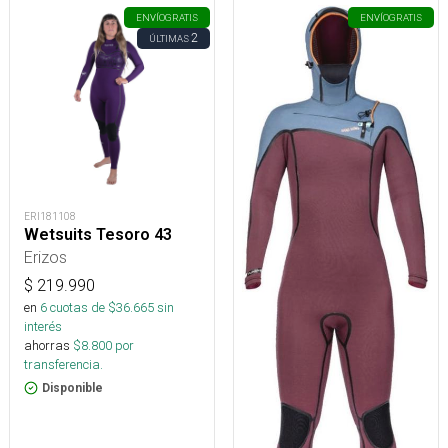
ENVÍO
GRATIS
ENVÍO
GRATIS
2
ÚLTIMAS
ERI181108
Wetsuits Tesoro 43
Erizos
$
219.990
en
6
cuotas de $
36.665
sin
interés
ahorras
$
8.800
por
transferencia.
Disponible