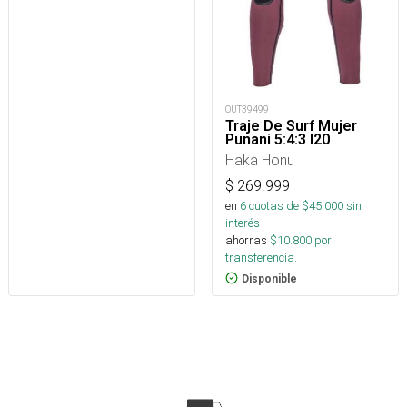
OUT39499
Traje De Surf Mujer
Punani 5:4:3 I20
Haka Honu
$
269.999
en
6
cuotas de $
45.000
sin
interés
ahorras
$
10.800
por
transferencia.
Disponible