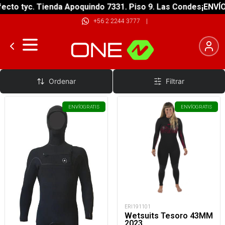
cto tyc. Tienda Apoquindo 7331. Piso 9. Las Condes
¡ENVÍO 
+56 2 2244 3777
|
Wetsuits Mujer
Ordenar
Filtrar
ENVÍO
GRATIS
ENVÍO
GRATIS
ERI191101
Wetsuits Tesoro 43MM
2023