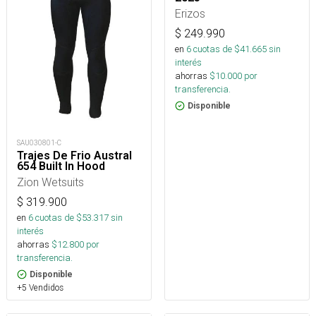
Erizos
$
249.990
en
6
cuotas de $
41.665
sin
interés
ahorras
$
10.000
por
transferencia.
Disponible
SAU030801-C
Trajes De Frio Austral
654 Built In Hood
Zion Wetsuits
$
319.900
en
6
cuotas de $
53.317
sin
interés
ahorras
$
12.800
por
transferencia.
Disponible
+5 Vendidos