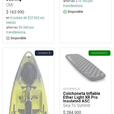
ahorras
$
13.160
por
CMI
transferencia.
$
163.990
Disponible
en
6
cuotas de $
27.332
sin
interés
ahorras
$
6.560
por
transferencia.
Disponible
3
ÚLTIMAS
ENVÍO
GRATIS
OUT040800JA
Colchoneta Inflable
Ether Light XR Pro
Insulated ASC
Rect.Reg.Wide
Sea To Summit
$
284.900