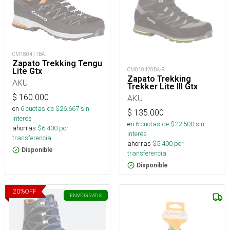
CM180411BA
Zapato Trekking Tengu
CM010420BA-R
Lite Gtx
Zapato Trekking
AKU
Trekker Lite III Gtx
$
160.000
AKU
en
6
cuotas de $
26.667
sin
$
135.000
interés
en
6
cuotas de $
22.500
sin
ahorras
$
6.400
por
interés
transferencia.
ahorras
$
5.400
por
Disponible
transferencia.
Disponible
20
%
OFF
ENVÍO
GRATIS