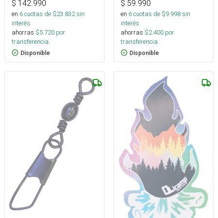
$
142.990
$
59.990
en
6
cuotas de $
23.832
sin
en
6
cuotas de $
9.998
sin
interés
interés
ahorras
$
5.720
por
ahorras
$
2.400
por
transferencia.
transferencia.
Disponible
Disponible