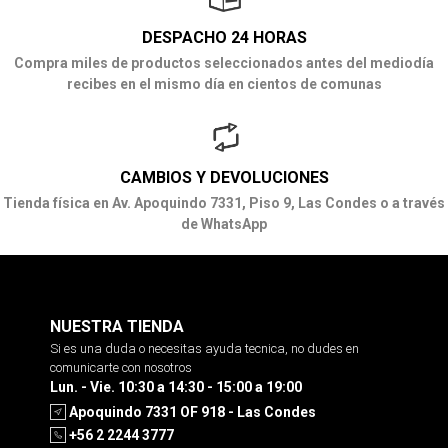
DESPACHO 24 HORAS
Compra miles de productos seleccionados antes del mediodía
recibes en el mismo día en cientos de comunas
CAMBIOS Y DEVOLUCIONES
Tienda física en Av. Apoquindo 7331, Piso 9, Las Condes o a través
de WhatsApp
NUESTRA TIENDA
Si es una duda o necesitas ayuda tecnica, no dudes en
comunicarte con nosotros
Lun. - Vie. 10:30 a 14:30 - 15:00 a 19:00
Apoquindo 7331 OF 918 - Las Condes
+56 2 2244 3777