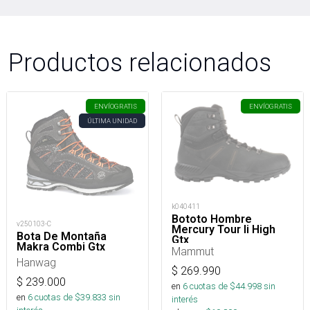
Productos relacionados
ENVÍO
GRATIS
ENVÍO
GRATIS
ÚLTIMA UNIDAD
k040411
Bototo Hombre
v250103-C
Mercury Tour Ii High
Bota De Montaña
Gtx
Makra Combi Gtx
Mammut
Hanwag
$
269.990
$
239.000
en
6
cuotas de $
44.998
sin
en
6
cuotas de $
39.833
sin
interés