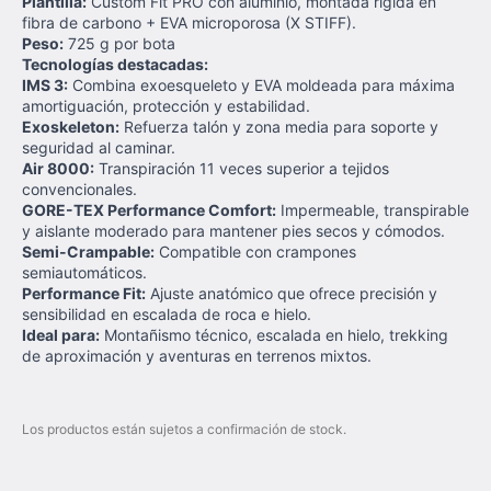
Plantilla:
Custom Fit PRO con aluminio, montada rígida en
fibra de carbono + EVA microporosa (X STIFF).
Peso:
725 g por bota
Tecnologías destacadas:
IMS 3:
Combina exoesqueleto y EVA moldeada para máxima
amortiguación, protección y estabilidad.
Exoskeleton:
Refuerza talón y zona media para soporte y
seguridad al caminar.
Air 8000:
Transpiración 11 veces superior a tejidos
convencionales.
GORE-TEX Performance Comfort:
Impermeable, transpirable
y aislante moderado para mantener pies secos y cómodos.
Semi-Crampable:
Compatible con crampones
semiautomáticos.
Performance Fit:
Ajuste anatómico que ofrece precisión y
sensibilidad en escalada de roca e hielo.
Ideal para:
Montañismo técnico, escalada en hielo, trekking
de aproximación y aventuras en terrenos mixtos.
Los productos están sujetos a confirmación de stock.