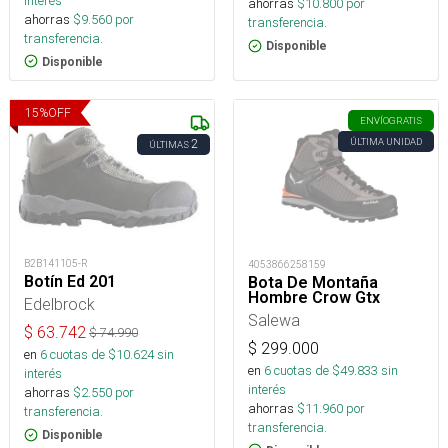
interés
ahorras
$
10.800
por
ahorras
$
9.560
por
transferencia.
transferencia.
Disponible
Disponible
15
%
OFF
ENVÍO
GRATIS
ÚLTIMA UNIDAD
2
ÚLTIMAS
B2B141105-R
4053866258159
Botín Ed 201
Bota De Montaña
Hombre Crow Gtx
Edelbrock
Salewa
$
63.742
$
74.990
$
299.000
en
6
cuotas de $
10.624
sin
en
6
cuotas de $
49.833
sin
interés
interés
ahorras
$
2.550
por
ahorras
$
11.960
por
transferencia.
transferencia.
Disponible