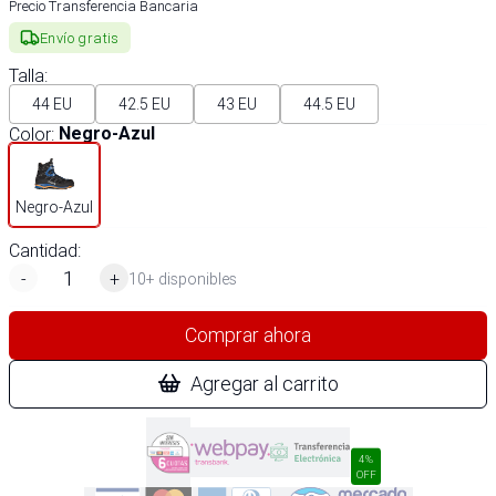
Precio Transferencia Bancaria
Envío gratis
Talla
:
44 EU
42.5 EU
43 EU
44.5 EU
Color
:
Negro-Azul
Negro-Azul
Cantidad:
-
+
10+ disponibles
Comprar ahora
Agregar al carrito
4%
OFF