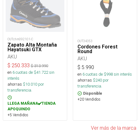
OUTchm092101-C
OUT34353
Zapato Alta Montaña
Cordones Forest
Hayatsuki GTX
Round
AKU
AKU
$
250.333
$
313.990
$
5.990
en
6
cuotas de $
41.722
sin
en
6
cuotas de $
998
sin interés
interés
ahorras
$
240
por
ahorras
$
10.010
por
transferencia.
transferencia.
Disponible
+20 Vendidos
LLEGA MAÑANA✔️TIENDA
APOQUINDO
+5 Vendidos
Ver más de la marca