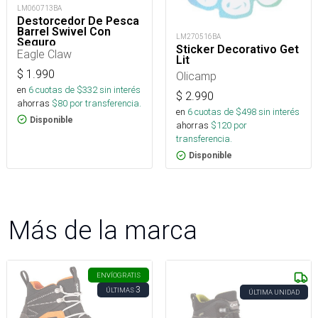
LM060713BA
Destorcedor De Pesca
Barrel Swivel Con
LM270516BA
Seguro
Sticker Decorativo Get
Eagle Claw
Lit
$
1.990
Olicamp
en
6
cuotas de $
332
sin interés
$
2.990
ahorras
$
80
por transferencia.
en
6
cuotas de $
498
sin interés
Disponible
ahorras
$
120
por
transferencia.
Disponible
Más de la marca
ENVÍO
GRATIS
3
ÚLTIMAS
ÚLTIMA UNIDAD