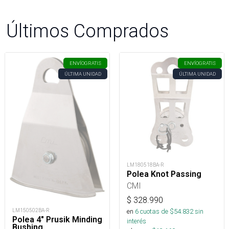
Últimos Comprados
ENVÍO
GRATIS
ENVÍO
GRATIS
ÚLTIMA UNIDAD
ÚLTIMA UNIDAD
LM180518BA-R
Polea Knot Passing
CMI
$
328.990
LM150502BA-R
en
6
cuotas de $
54.832
sin
Polea 4" Prusik Minding
interés
Bushing