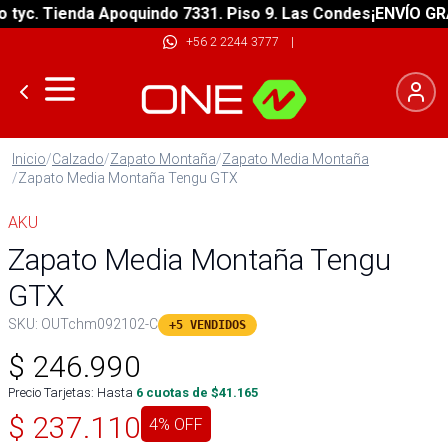
c. Tienda Apoquindo 7331. Piso 9. Las Condes
¡ENVÍO GRATIS
+56 2 2244 3777
|
Inicio
/
Calzado
/
Zapato Montaña
/
Zapato Media Montaña
/
Zapato Media Montaña Tengu GTX
AKU
Zapato Media Montaña Tengu
GTX
SKU:
OUTchm092102-C
+5 VENDIDOS
$
246.990
Precio Tarjetas: Hasta
6
cuotas de $
41.165
$
237.110
4
% OFF