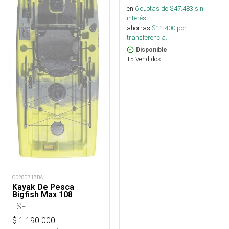
en
6
cuotas de $
47.483
sin
interés
ahorras
$
11.400
por
transferencia.
Disponible
+5 Vendidos
OD280717BA
Kayak De Pesca
Bigfish Max 108
LSF
$
1.190.000