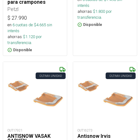
para crampones
interés
Petzl
ahorras
$
1.800
por
transferencia.
$
27.990
en
6
cuotas de $
4.665
sin
Disponible
interés
ahorras
$
1.120
por
transferencia.
Disponible
ÚLTIMA UNIDAD
ÚLTIMA UNIDAD
OUT17921
OUT16273
ANTISNOW VASAK
Antisnow Irvis