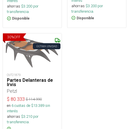
interés
interés
ahorras
$
3.200
por
ahorras
$
3.200
por
transferencia.
transferencia.
Disponible
Disponible
30
%
OFF
ÚLTIMA UNIDAD
OUT21879
Partes Delanteras de
Irvis
Petzl
$
80.333
$
114.990
en
6
cuotas de $
13.389
sin
interés
ahorras
$
3.210
por
transferencia.