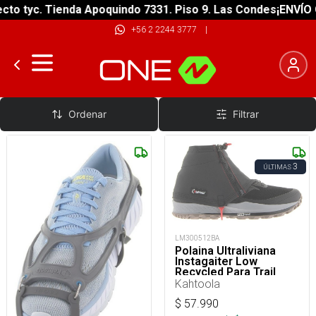
to tyc. Tienda Apoquindo 7331. Piso 9. Las Condes
¡ENVÍO GR
+56 2 2244 3777
|
Accesorios Crampones
Ordenar
Filtrar
3
ÚLTIMAS
LM300512BA
Polaina Ultraliviana
Instagaiter Low
Recycled Para Trail
Running y Senderismo
Kahtoola
$
57.990