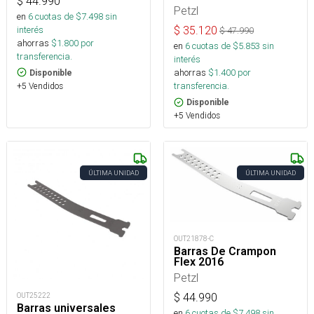
$
44.990
Petzl
en
6
cuotas de $
7.498
sin
interés
$
35.120
$
47.990
ahorras
$
1.800
por
en
6
cuotas de $
5.853
sin
transferencia.
interés
ahorras
$
1.400
por
Disponible
transferencia.
+5 Vendidos
Disponible
+5 Vendidos
ÚLTIMA UNIDAD
ÚLTIMA UNIDAD
OUT21878-C
Barras De Crampon
Flex 2016
Petzl
OUT25222
$
44.990
Barras universales
en
6
cuotas de $
7.498
sin