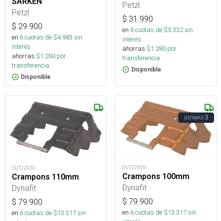
SARKEN
Petzl
Petzl
$
31.990
$
29.900
en
6
cuotas de $
5.332
sin
en
6
cuotas de $
4.983
sin
interés
interés
ahorras
$
1.280
por
ahorras
$
1.200
por
transferencia.
transferencia.
Disponible
Disponible
3
ÚLTIMAS
OUT22929
OUT22930
Crampons 100mm
Crampons 110mm
Dynafit
Dynafit
$
79.900
$
79.900
en
6
cuotas de $
13.317
sin
en
6
cuotas de $
13.317
sin