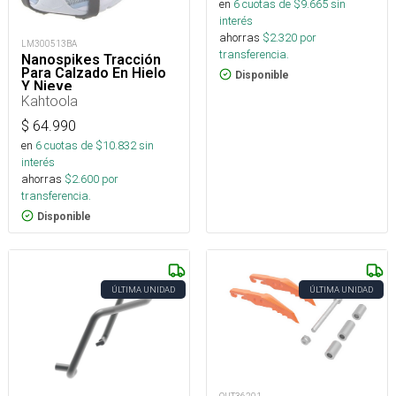
en
6
cuotas de $
9.665
sin
interés
ahorras
$
2.320
por
LM300513BA
transferencia.
Nanospikes Tracción
Para Calzado En Hielo
Disponible
Y Nieve
Kahtoola
$
64.990
en
6
cuotas de $
10.832
sin
interés
ahorras
$
2.600
por
transferencia.
Disponible
ÚLTIMA UNIDAD
ÚLTIMA UNIDAD