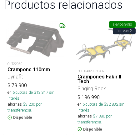
Productos relacionados
ENVÍO
GRATIS
2
ÚLTIMAS
OUT22930
Crampons 110mm
EQUI0402003CA-R
Dynafit
Crampones Fakir II
Tech
$
79.900
Singing Rock
en
6
cuotas de $
13.317
sin
$
196.990
interés
en
6
cuotas de $
32.832
sin
ahorras
$
3.200
por
interés
transferencia.
ahorras
$
7.880
por
Disponible
transferencia.
Disponible