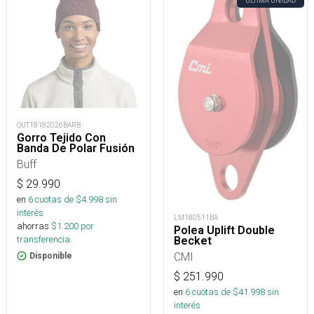
ÚLTIMA UNIDAD
OUT18182026BARB
Gorro Tejido Con
Banda De Polar Fusión
Buff
$
29.990
en
6
cuotas de $
4.998
sin
interés
LM180511BA
ahorras
$
1.200
por
Polea Uplift Double
transferencia.
Becket
CMI
Disponible
$
251.990
en
6
cuotas de $
41.998
sin
interés