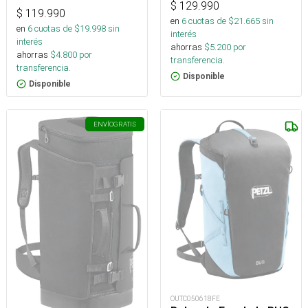
$
129.990
$
119.990
en
6
cuotas de $
21.665
sin
en
6
cuotas de $
19.998
sin
interés
interés
ahorras
$
5.200
por
ahorras
$
4.800
por
transferencia.
transferencia.
Disponible
Disponible
ENVÍO
GRATIS
OUTC050618FE