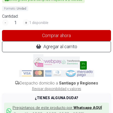
Formato
:
Unidad
Cantidad:
-
+
1 disponible
Comprar ahora
Agregar al carrito
4%
OFF
Despacho domicilio a
Santiago y Regiones
Revisar disponibilidad y valores
¿TIENES ALGUNA DUDA?
Pregúntanos de este producto por
Whatsapp AQUÍ