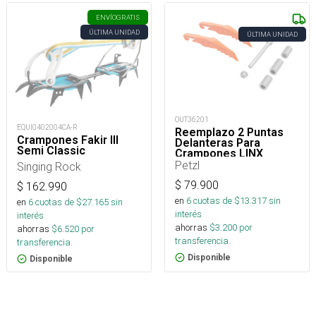
ENVÍO
GRATIS
ÚLTIMA UNIDAD
ÚLTIMA UNIDAD
OUT36201
EQUI0402004CA-R
Reemplazo 2 Puntas
Crampones Fakir III
Delanteras Para
Semi Classic
Crampones LINX
Petzl
Singing Rock
$
79.900
$
162.990
en
6
cuotas de $
13.317
sin
en
6
cuotas de $
27.165
sin
interés
interés
ahorras
$
3.200
por
ahorras
$
6.520
por
transferencia.
transferencia.
Disponible
Disponible