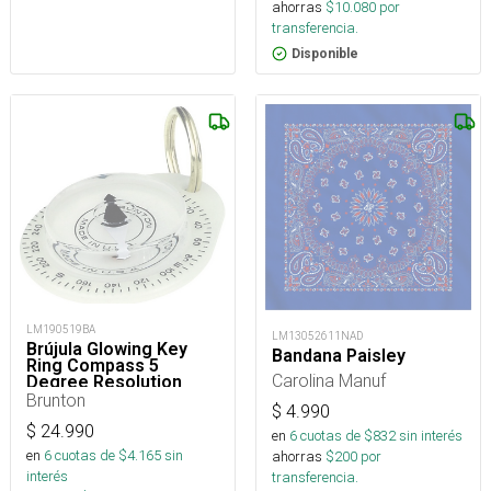
ahorras
$
10.080
por
transferencia.
Disponible
LM190519BA
LM13052611NAD
Brújula Glowing Key
Bandana Paisley
Ring Compass 5
Carolina Manuf
Degree Resolution
Brunton
$
4.990
$
24.990
en
6
cuotas de $
832
sin interés
en
6
cuotas de $
4.165
sin
ahorras
$
200
por
interés
transferencia.