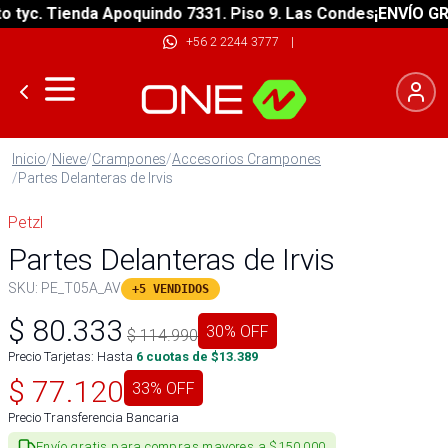
yc. Tienda Apoquindo 7331. Piso 9. Las Condes
¡ENVÍO GRATI
+56 2 2244 3777
|
Inicio
/
Nieve
/
Crampones
/
Accesorios Crampones
/
Partes Delanteras de Irvis
Petzl
Partes Delanteras de Irvis
SKU:
PE_T05A_AV
+5 VENDIDOS
$
80.333
30
% OFF
$
114.990
Precio Tarjetas: Hasta
6
cuotas de $
13.389
$
77.120
33
% OFF
Precio Transferencia Bancaria
Envío gratis para compras mayores a $150.000