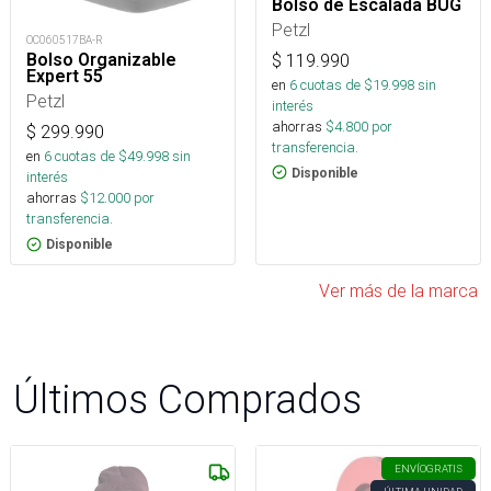
Bolso de Escalada BUG
Petzl
OC060517BA-R
Bolso Organizable
$
119.990
Expert 55
en
6
cuotas de $
19.998
sin
Petzl
interés
ahorras
$
4.800
por
$
299.990
transferencia.
en
6
cuotas de $
49.998
sin
Disponible
interés
ahorras
$
12.000
por
transferencia.
Disponible
Ver más de la marca
Últimos Comprados
ENVÍO
GRATIS