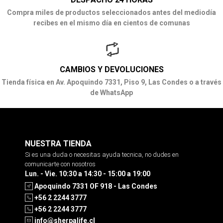
Compra miles de productos seleccionados antes del mediodía
recibes en el mismo día en cientos de comunas
CAMBIOS Y DEVOLUCIONES
Tienda física en Av. Apoquindo 7331, Piso 9, Las Condes o a través
de WhatsApp
NUESTRA TIENDA
Si es una duda o necesitas ayuda tecnica, no dudes en
comunicarte con nosotros
Lun. - Vie. 10:30 a 14:30 - 15:00 a 19:00
Apoquindo 7331 OF 918 - Las Condes
+56 2 2244 3777
+56 2 2244 3777
info@sherpalife.cl