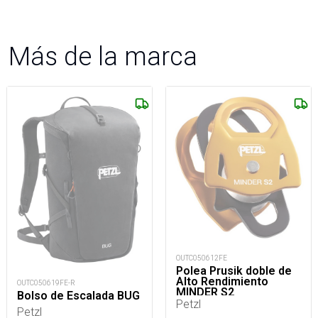
Más de la marca
OUTC050612FE
Polea Prusik doble de
Alto Rendimiento
OUTC050619FE-R
MINDER S2
Bolso de Escalada BUG
Petzl
Petzl