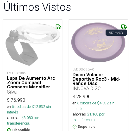
Últimos Vistos
3
ÚLTIMAS
LM080609BA-R
LM170720BA
Disco Volador
Lupa De Aumento Arc
Deportivo Roc3 - Mid-
Zoom Compact
Range Disc
Compass Magnifier
INNOVA DISC
Silva
$
28.990
$
76.990
en
6
cuotas de $
4.832
sin
en
6
cuotas de $
12.832
sin
interés
interés
ahorras
$
1.160
por
ahorras
$
3.080
por
transferencia.
transferencia.
Disponible
Disponible