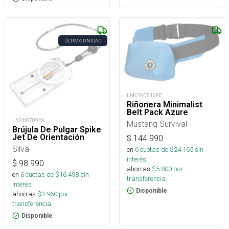
ÚLTIMA UNIDAD
LMO190512FE
Riñonera Minimalist
Belt Pack Azure
LM200709BA
Mustang Survival
Brújula De Pulgar Spike
Jet De Orientación
$
144.990
Silva
en
6
cuotas de $
24.165
sin
interés
$
98.990
ahorras
$
5.800
por
en
6
cuotas de $
16.498
sin
transferencia.
interés
Disponible
ahorras
$
3.960
por
transferencia.
Disponible