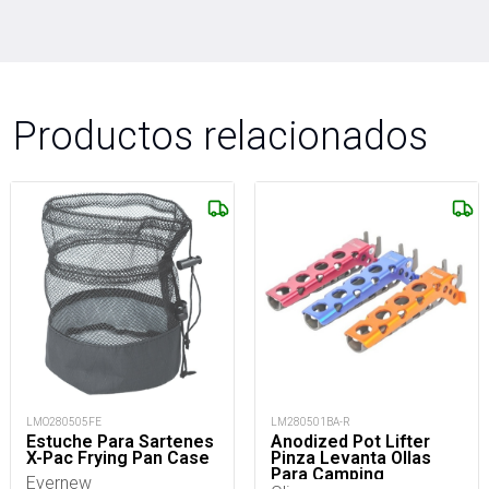
Productos relacionados
LMO280505FE
LM280501BA-R
Estuche Para Sartenes
Anodized Pot Lifter
X-Pac Frying Pan Case
Pinza Levanta Ollas
Para Camping
Evernew