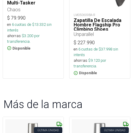
Multi-Tasker
Chaos
LM050609BA-R
$
79.990
Zapatilla De Escalada
en
6
cuotas de $
13.332
sin
Hombre Flagship Pro
Climbing Shoes
interés
Unparallel
ahorras
$
3.200
por
transferencia.
$
227.990
Disponible
en
6
cuotas de $
37.998
sin
interés
ahorras
$
9.120
por
transferencia.
Disponible
Más de la marca
ÚLTIMA UNIDAD
ÚLTIMA UNIDAD