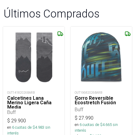
Últimos Comprados
OUT14182026BARB
OUT19682026BARB
Calcetines Lana
Gorro Reversible
Merino Ligera Caña
Ecostretch Fusión
Media
Buff
Buff
$
27.990
$
29.900
en
6
cuotas de $
4.665
sin
en
6
cuotas de $
4.983
sin
interés
interés