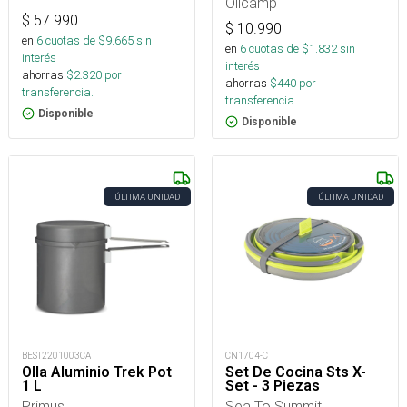
Olicamp
$
57.990
$
10.990
en
6
cuotas de $
9.665
sin
en
6
cuotas de $
1.832
sin
interés
interés
ahorras
$
2.320
por
ahorras
$
440
por
transferencia.
transferencia.
Disponible
Disponible
ÚLTIMA UNIDAD
ÚLTIMA UNIDAD
BEST2201003CA
CN1704-C
Olla Aluminio Trek Pot
Set De Cocina Sts X-
1 L
Set - 3 Piezas
Primus
Sea To Summit