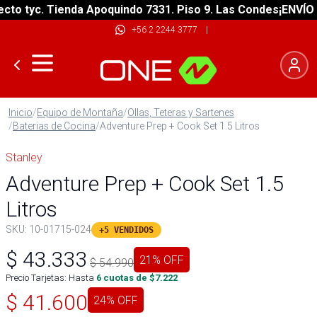
o tyc. Tienda Apoquindo 7331. Piso 9. Las Condes
¡ENVÍO GR
+56 2 2244 3777
|
Inicio
/
Equipo de Montaña
/
Ollas, Teteras y Sartenes
/
Baterias de Cocina
/
Adventure Prep + Cook Set 1.5 Litros
Stanley
Adventure Prep + Cook Set 1.5
Litros
SKU:
10-01715-024
+5 VENDIDOS
$
43.333
21
% OFF
$
54.990
Precio Tarjetas: Hasta
6
cuotas de $
7.222
$
41.600
24
% OFF