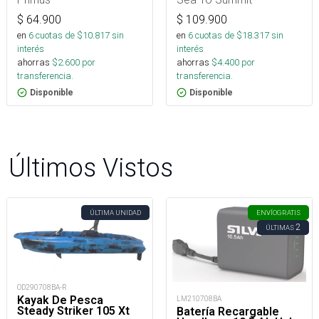
$
64.900
$
109.900
en
6
cuotas de $
10.817
sin
en
6
cuotas de $
18.317
sin
interés
interés
ahorras
$
2.600
por
ahorras
$
4.400
por
transferencia.
transferencia.
Disponible
Disponible
Últimos Vistos
ÚLTIMA UNIDAD
ENVÍO
GRATIS
2
ÚLTIMAS
OD290708BA-R
Kayak De Pesca
LM210708BA
Steady Striker 105 Xt
Batería Recargable