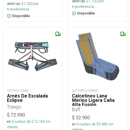
ahorras
$
1.120
por
ahorras
$
1.200
por
transferencia.
transferencia.
Disponible
Disponible
TRA190210NAD
OUT19882026BARB
Arnés De Escalada
Calcetines Lana
Eclipse
Merino Ligera Caña
Alta Fusión
Trango
Buff
$
72.990
$
32.900
en
6
cuotas de $
12.165
sin
en
6
cuotas de $
5.483
sin
interés
interés