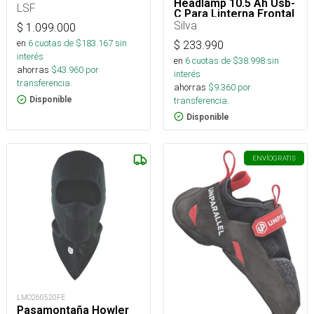
Headlamp 10.5 Ah Usb-
LSF
C Para Linterna Frontal
Silva
$
1.099.000
en
6
cuotas de $
183.167
sin
$
233.990
interés
en
6
cuotas de $
38.998
sin
ahorras
$
43.960
por
interés
transferencia.
ahorras
$
9.360
por
transferencia.
Disponible
Disponible
ENVÍO
GRATIS
LMO260520FE
Pasamontaña Howler