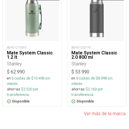
BEH012130FE
BEH012201FE
Mate System Classic
Mate System Classic
1.2 lt
2.0 800 ml
Stanley
Stanley
$
62.990
$
53.990
en
6
cuotas de $
10.498
sin
en
6
cuotas de $
8.998
sin
interés
interés
ahorras
$
2.520
por
ahorras
$
2.160
por
transferencia.
transferencia.
Disponible
Disponible
Ver más de la marca