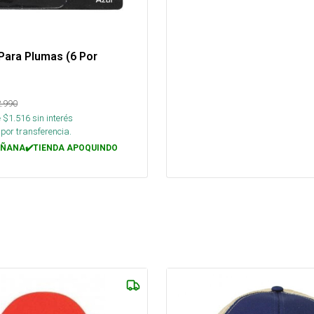
Para Plumas (6 Por
.990
 $
1.516
sin interés
por transferencia.
ÑANA✔️TIENDA APOQUINDO