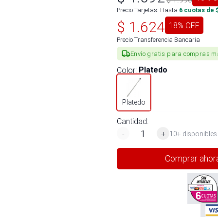
Precio Tarjetas: Hasta
6
cuotas de 
$
1.624
18
% OFF
Precio Transferencia Bancaria
Envío gratis para compras m
Color
:
Platedo
Platedo
Cantidad:
-
+
10+ disponibles
Comprar ahor