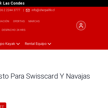
9. Las Condes
56 2 2244 3777
|
info@sherpalife.cl
DACIÓN
OFERTAS
MARCAS
DESPACHO 24 HRS
ipo Kayak
Rental Equipo
esto Para Swisscard Y Navajas
FF