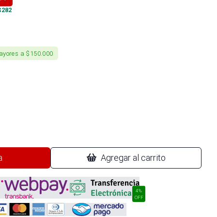
$
282
ayores a $150.000
a
Agregar al carrito
4%
OFF