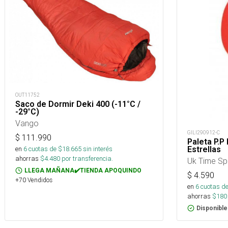
OUT11752
Saco de Dormir Deki 400 (-11°C /
-29°C)
Vango
GILI290912-C
$
111.990
Paleta P.P
en
6
cuotas de $
18.665
sin interés
Estrellas
ahorras
$
4.480
por transferencia.
Uk Time Sp
LLEGA MAÑANA✔️TIENDA APOQUINDO
$
4.590
+70 Vendidos
en
6
cuotas de
ahorras
$
180
Disponible