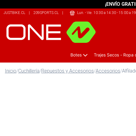
¡ENVÍO GRATI
JUSTBIKE.CL
|
209SPORTS.CL
|
THERIDERLAB.CL
Lun. - Vie. 10:30 a 14:30 - 15:00 a 1
Botes
Trajes Secos - Ropa
Inicio
/
Cuchillería
/
Repuestos y Accesorios
/
Accesorios
/
Alfila