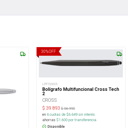
30
%
OFF
LPP150605
Bolígrafo Multifuncional Cross Tech
2
CROSS
$
39.893
$
56.990
en
6
cuotas de $
6.649
sin interés
ahorras
$
1.600
por transferencia.
Disponible