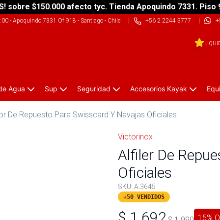
S! sobre $150.000 afecto tyc. Tienda Apoquindo 7331. Piso 
9:00
-
Apoquindo 7331 Of 918 - Santiago - Chile
|
+56 2 2244 3777
|
+
LIQUI
 de Agua
Sup
Seguridad
Accesorios Kayak
Equ
dor De Repuesto Para Swisscard Y Navajas Oficiales
Victorinox
Alfiler De Repu
Oficiales
SKU:
A.3645
+50 VENDIDOS
$
1.692
15
% O
$
1.990