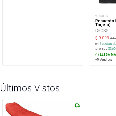
VIC020512
Repuesto 
Tarjeta)
CROSS
$
9.093
$
12
en
6
cuotas de
ahorras
$
360
LLEGA MA
+5 Vendidos
Últimos Vistos