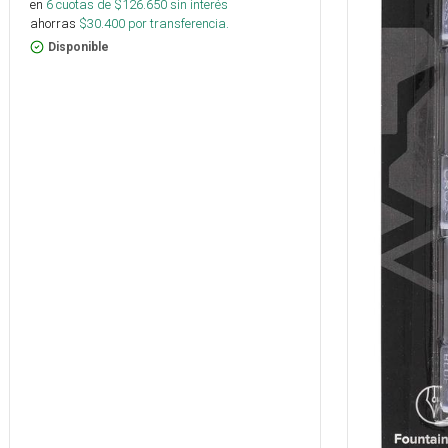
en
6
cuotas de $
126.650
sin interés
ahorras
$
30.400
por transferencia.
Disponible