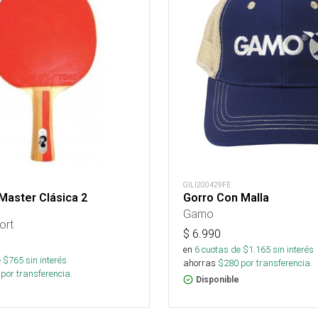
GILI200429FE
 Master Clásica 2
Gorro Con Malla
Gamo
ort
$
6.990
en
6
cuotas de $
1.165
sin interés
 $
765
sin interés
ahorras
$
280
por transferencia.
por transferencia.
Disponible