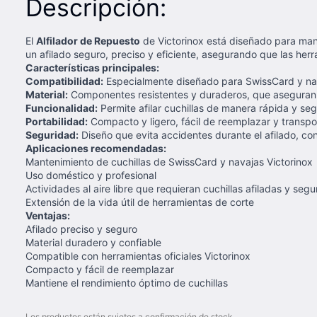
Descripción:
El
Alfilador de Repuesto
de Victorinox está diseñado para mante
un afilado seguro, preciso y eficiente, asegurando que las herr
Características principales:
Compatibilidad:
Especialmente diseñado para SwissCard y navaj
Material:
Componentes resistentes y duraderos, que aseguran ef
Funcionalidad:
Permite afilar cuchillas de manera rápida y seg
Portabilidad:
Compacto y ligero, fácil de reemplazar y transpor
Seguridad:
Diseño que evita accidentes durante el afilado, c
Aplicaciones recomendadas:
Mantenimiento de cuchillas de SwissCard y navajas Victorinox
Uso doméstico y profesional
Actividades al aire libre que requieran cuchillas afiladas y segu
Extensión de la vida útil de herramientas de corte
Ventajas:
Afilado preciso y seguro
Material duradero y confiable
Compatible con herramientas oficiales Victorinox
Compacto y fácil de reemplazar
Mantiene el rendimiento óptimo de cuchillas
Los productos están sujetos a confirmación de stock.