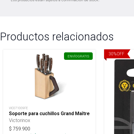
Productos relacionados
30
%
OFF
ENVÍO
GRATIS
VIC071009FE
Soporte para cuchillos Grand Maître
Victorinox
$
759.900