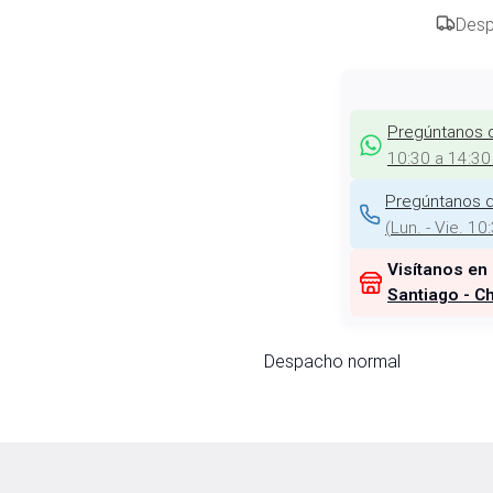
Desp
Pregúntanos 
10:30 a 14:30
Pregúntanos d
(
Lun. - Vie. 10
Visítanos en
Santiago - Ch
Despacho normal