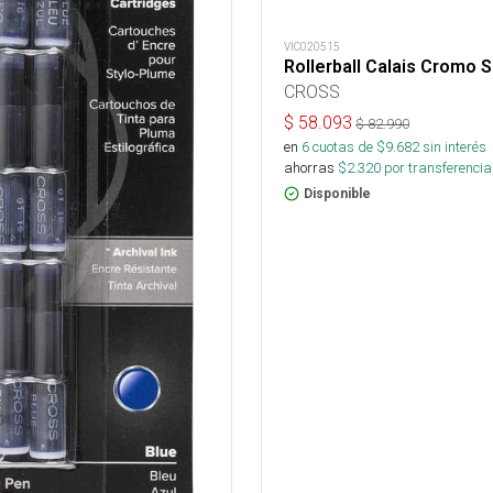
VIC020515
Rollerball Calais Cromo 
CROSS
$
58.093
$
82.990
en
6
cuotas de $
9.682
sin interés
ahorras
$
2.320
por transferencia
Disponible