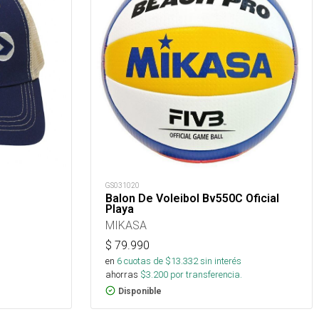
GS031020
Balon De Voleibol Bv550C Oficial
Playa
MIKASA
$
79.990
en
6
cuotas de $
13.332
sin interés
ahorras
$
3.200
por transferencia.
Disponible