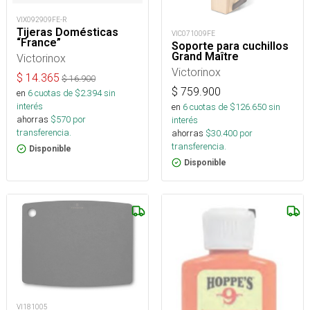
VIX092909FE-R
Tijeras Domésticas
VIC071009FE
“France”
Soporte para cuchillos
Grand Maître
Victorinox
Victorinox
$
14.365
$
16.900
$
759.900
en
6
cuotas de $
2.394
sin
interés
en
6
cuotas de $
126.650
sin
ahorras
$
570
por
interés
transferencia.
ahorras
$
30.400
por
transferencia.
Disponible
Disponible
VI181005