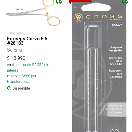
TEC020607-C
Forceps Curvo 5.5¨
#28183
Scierra
$
13.990
en
6
cuotas de $
2.332
sin
interés
ahorras
$
560
por
transferencia.
Disponible