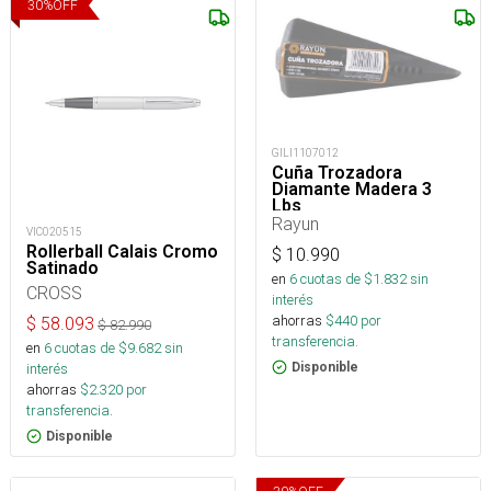
30
%
OFF
GILI1107012
Cuña Trozadora
Diamante Madera 3
Lbs
Rayun
VIC020515
Rollerball Calais Cromo
$
10.990
Satinado
en
6
cuotas de $
1.832
sin
CROSS
interés
ahorras
$
440
por
$
58.093
$
82.990
transferencia.
en
6
cuotas de $
9.682
sin
Disponible
interés
ahorras
$
2.320
por
transferencia.
Disponible