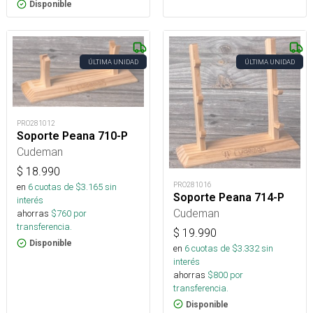
Disponible
ÚLTIMA UNIDAD
ÚLTIMA UNIDAD
PRO281012
Soporte Peana 710-P
Cudeman
$
18.990
PRO281016
en
6
cuotas de $
3.165
sin
Soporte Peana 714-P
interés
Cudeman
ahorras
$
760
por
transferencia.
$
19.990
Disponible
en
6
cuotas de $
3.332
sin
interés
ahorras
$
800
por
transferencia.
Disponible