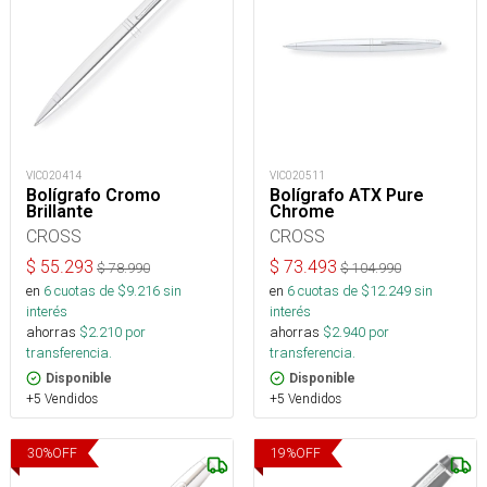
VIC020414
VIC020511
Bolígrafo Cromo
Bolígrafo ATX Pure
Brillante
Chrome
CROSS
CROSS
$
55.293
$
73.493
$
78.990
$
104.990
en
6
cuotas de $
9.216
sin
en
6
cuotas de $
12.249
sin
interés
interés
ahorras
$
2.210
por
ahorras
$
2.940
por
transferencia.
transferencia.
Disponible
Disponible
+5 Vendidos
+5 Vendidos
30
%
OFF
19
%
OFF