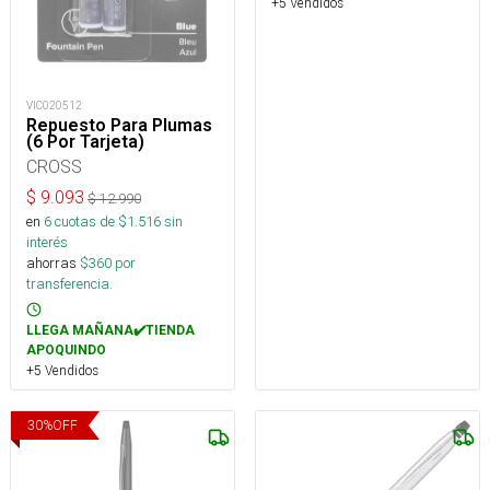
+5 Vendidos
VIC020512
Repuesto Para Plumas
(6 Por Tarjeta)
CROSS
$
9.093
$
12.990
en
6
cuotas de $
1.516
sin
interés
ahorras
$
360
por
transferencia.
LLEGA MAÑANA✔️TIENDA
APOQUINDO
+5 Vendidos
30
%
OFF