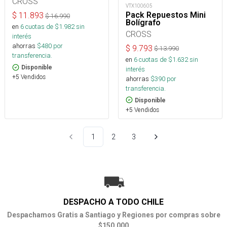
CROSS
VTX100605
Pack Repuestos Mini
$
11.893
$
16.990
Bolígrafo
en
6
cuotas de $
1.982
sin
CROSS
interés
ahorras
$
480
por
$
9.793
$
13.990
transferencia.
en
6
cuotas de $
1.632
sin
Disponible
interés
+5 Vendidos
ahorras
$
390
por
transferencia.
Disponible
+5 Vendidos
1
2
3
DESPACHO A TODO CHILE
Despachamos Gratis a Santiago y Regiones por compras sobre
$150.000