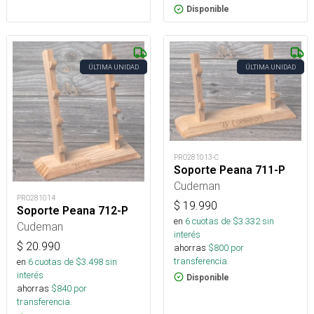
Disponible
ÚLTIMA UNIDAD
ÚLTIMA UNIDAD
PRO281013-C
Soporte Peana 711-P
Cudeman
PRO281014
$
19.990
Soporte Peana 712-P
en
6
cuotas de $
3.332
sin
Cudeman
interés
$
20.990
ahorras
$
800
por
transferencia.
en
6
cuotas de $
3.498
sin
interés
Disponible
ahorras
$
840
por
transferencia.