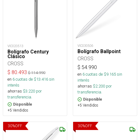
VIC030506
VIC020513
Bolígrafo Ballpoint
Bolígrafo Century
Clásico
CROSS
CROSS
$
54.990
$
80.493
$
114.990
en
6
cuotas de $
9.165
sin
en
6
cuotas de $
13.416
sin
interés
interés
ahorras
$
2.200
por
ahorras
$
3.220
por
transferencia.
transferencia.
Disponible
Disponible
+5 Vendidos
+5 Vendidos
30
%
OFF
30
%
OFF