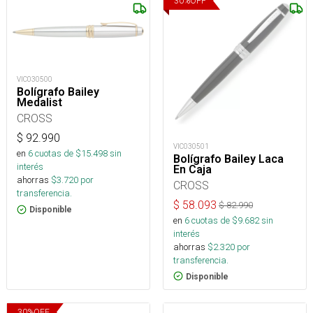
30
%
OFF
VIC030500
Bolígrafo Bailey
Medalist
CROSS
$
92.990
VIC030501
en
6
cuotas de $
15.498
sin
Bolígrafo Bailey Laca
interés
En Caja
ahorras
$
3.720
por
CROSS
transferencia.
$
58.093
$
82.990
Disponible
en
6
cuotas de $
9.682
sin
interés
ahorras
$
2.320
por
transferencia.
Disponible
30
%
OFF