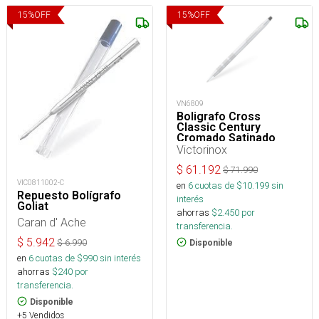
15
%
OFF
15
%
OFF
VN6809
Boligrafo Cross
Classic Century
Cromado Satinado
Victorinox
$
61.192
$
71.990
VIC0811002-C
en
6
cuotas de $
10.199
sin
Repuesto Bolígrafo
interés
Goliat
ahorras
$
2.450
por
Caran d' Ache
transferencia.
$
5.942
$
6.990
Disponible
en
6
cuotas de $
990
sin interés
ahorras
$
240
por
transferencia.
Disponible
+5 Vendidos