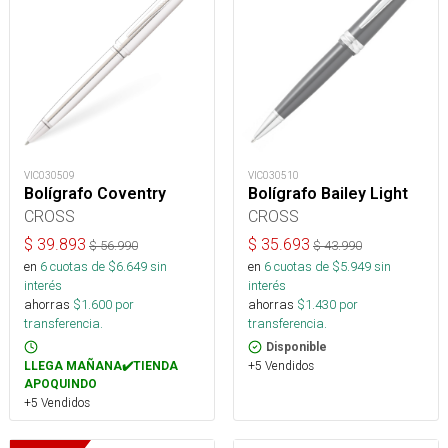
VIC030509
VIC030510
Bolígrafo Coventry
Bolígrafo Bailey Light
CROSS
CROSS
$
39.893
$
35.693
$
56.990
$
43.990
en
6
cuotas de $
6.649
sin
en
6
cuotas de $
5.949
sin
interés
interés
ahorras
$
1.600
por
ahorras
$
1.430
por
transferencia.
transferencia.
Disponible
+5 Vendidos
LLEGA MAÑANA✔️TIENDA
APOQUINDO
+5 Vendidos