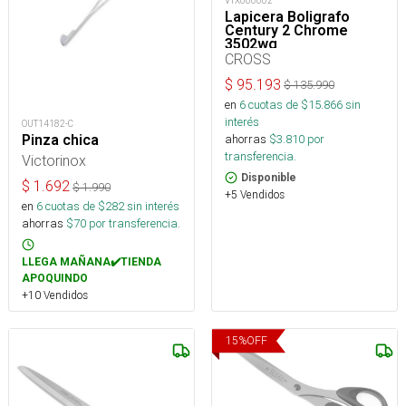
VTX060602
Lapicera Boligrafo
Century 2 Chrome
3502wg
CROSS
$
95.193
$
135.990
en
6
cuotas de $
15.866
sin
interés
OUT14182-C
ahorras
$
3.810
por
Pinza chica
transferencia.
Victorinox
Disponible
$
1.692
$
1.990
+5 Vendidos
en
6
cuotas de $
282
sin interés
ahorras
$
70
por transferencia.
LLEGA MAÑANA✔️TIENDA
APOQUINDO
+10 Vendidos
15
%
OFF