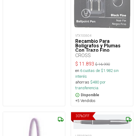
VTX100604
Recambio Para
Bolígrafos y Plumas
Con Trazo Fino
(Paquete de 2)
CROSS
$
11.893
$
16.990
en
6
cuotas de $
1.982
sin
interés
ahorras
$
480
por
transferencia.
Disponible
+5 Vendidos
30
%
OFF