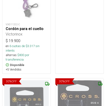
VIX011202-C
Cordón para el cuello
Victorinox
$
19.900
en
6
cuotas de $
3.317
sin
interés
ahorras
$
800
por
transferencia.
Disponible
+5 Vendidos
30
%
OFF
30
%
OFF