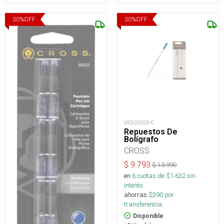
30
%
OFF
30
%
OFF
VIC020509-C
Repuestos De
Bolígrafo
CROSS
$
9.793
$
13.990
en
6
cuotas de $
1.632
sin
interés
ahorras
$
390
por
transferencia.
Disponible