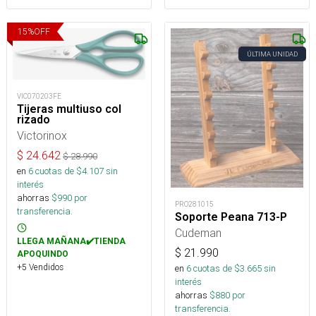
15
%
OFF
ÚLTIMA UNIDAD
VIC070203FE
Tijeras multiuso col
rizado
Victorinox
$
24.642
$
28.990
en
6
cuotas de $
4.107
sin
interés
ahorras
$
990
por
PRO281015
transferencia.
Soporte Peana 713-P
Cudeman
LLEGA MAÑANA✔️TIENDA
$
21.990
APOQUINDO
+5 Vendidos
en
6
cuotas de $
3.665
sin
interés
ahorras
$
880
por
transferencia.