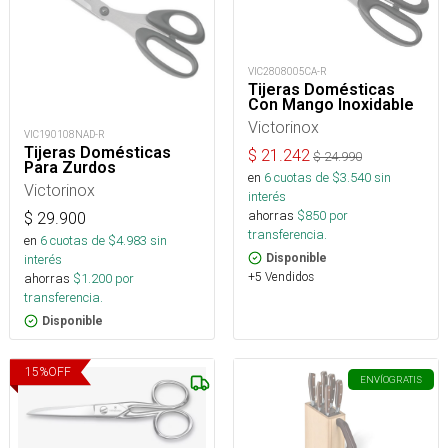
VIC2808005CA-R
Tijeras Domésticas
Con Mango Inoxidable
Victorinox
VIC190108NAD-R
Tijeras Domésticas
$
21.242
$
24.990
Para Zurdos
en
6
cuotas de $
3.540
sin
Victorinox
interés
ahorras
$
850
por
$
29.900
transferencia.
en
6
cuotas de $
4.983
sin
interés
Disponible
+5 Vendidos
ahorras
$
1.200
por
transferencia.
Disponible
15
%
OFF
ENVÍO
GRATIS