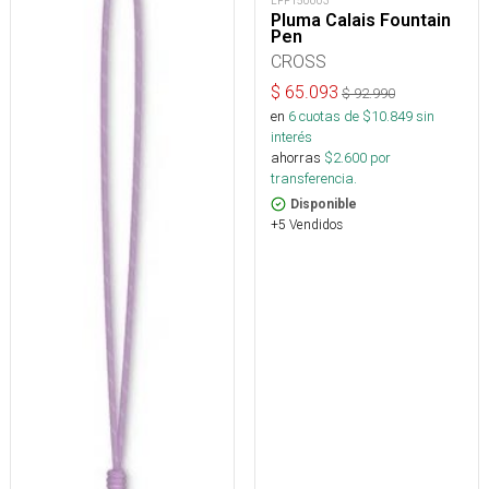
LPP150603
Pluma Calais Fountain
Pen
CROSS
$
65.093
$
92.990
en
6
cuotas de $
10.849
sin
interés
ahorras
$
2.600
por
transferencia.
Disponible
+5 Vendidos