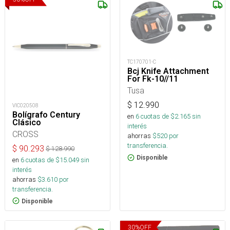
TC170701-C
Bcj Knife Attachment
For Fk-10//11
Tusa
$
12.990
VIC020508
Bolígrafo Century
en
6
cuotas de $
2.165
sin
Clásico
interés
CROSS
ahorras
$
520
por
transferencia.
$
90.293
$
128.990
Disponible
en
6
cuotas de $
15.049
sin
interés
ahorras
$
3.610
por
transferencia.
Disponible
30
%
OFF