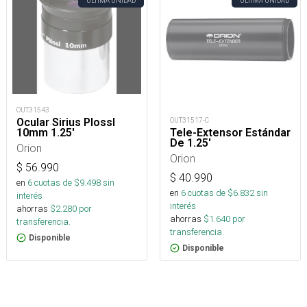
ÚLTIMA UNIDAD
ÚLTIMA UNIDAD
OUT31543
Ocular Sirius Plossl
OUT31517-C
10mm 1.25'
Tele-Extensor Estándar
De 1.25'
Orion
Orion
$
56.990
$
40.990
en
6
cuotas de $
9.498
sin
en
6
cuotas de $
6.832
sin
interés
interés
ahorras
$
2.280
por
ahorras
$
1.640
por
transferencia.
transferencia.
Disponible
Disponible