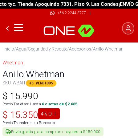
tyc. Tienda Apoquindo 7331. Piso 9. Las Condes
¡ENVÍO GRAT
+56 2 2244 3777
|
Inicio
/
Agua
/
Seguridad y Rescate
/
Accesorios
/
Anillo Whetman
Whetman
Anillo Whetman
SKU:
WBAIT
+5 VENDIDOS
$
15.990
Precio Tarjetas: Hasta
6
cuotas de $
2.665
$
15.350
4
% OFF
Precio Transferencia Bancaria
Envío gratis para compras mayores a $150.000