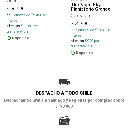
Orion
The Night Sky
$
56.990
Planisferio Grande
Celestron
en
6
cuotas de $
9.498
sin
interés
$
22.990
ahorras
$
2.280
por
en
6
cuotas de $
3.832
sin
transferencia.
interés
Disponible
ahorras
$
920
por
transferencia.
Disponible
DESPACHO A TODO CHILE
Despachamos Gratis a Santiago y Regiones por compras sobre
$150.000