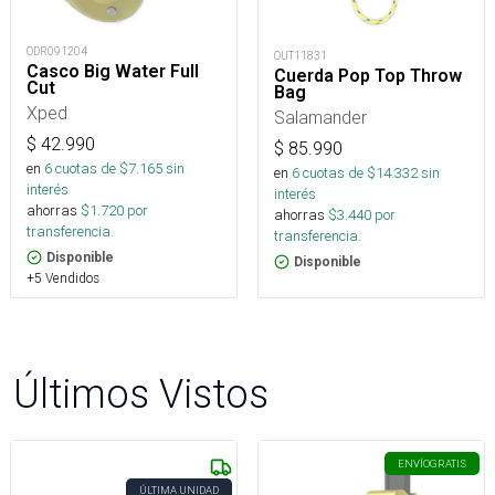
ODR091204
OUT11831
Casco Big Water Full
Cuerda Pop Top Throw
Cut
Bag
Xped
Salamander
$
42.990
$
85.990
en
6
cuotas de $
7.165
sin
en
6
cuotas de $
14.332
sin
interés
interés
ahorras
$
1.720
por
ahorras
$
3.440
por
transferencia.
transferencia.
Disponible
Disponible
+5 Vendidos
Últimos Vistos
ENVÍO
GRATIS
ÚLTIMA UNIDAD