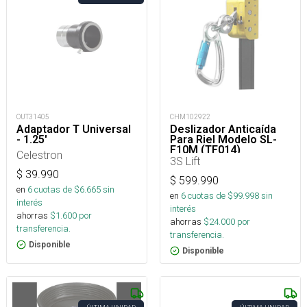
OUT31405
CHM102922
Adaptador T Universal
Deslizador Anticaída
- 1.25'
Para Riel Modelo SL-
F10M (TF014)
Celestron
3S Lift
$
39.990
$
599.990
en
6
cuotas de $
6.665
sin
en
6
cuotas de $
99.998
sin
interés
interés
ahorras
$
1.600
por
ahorras
$
24.000
por
transferencia.
transferencia.
Disponible
Disponible