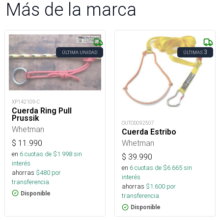
Más de la marca
3
ÚLTIMA UNIDAD
ÚLTIMAS
XP142109-C
Cuerda Ring Pull
Prussik
OUTOD092507
Whetman
Cuerda Estribo
Whetman
$
11.990
en
6
cuotas de $
1.998
sin
$
39.990
interés
en
6
cuotas de $
6.665
sin
ahorras
$
480
por
interés
transferencia.
ahorras
$
1.600
por
Disponible
transferencia.
Disponible