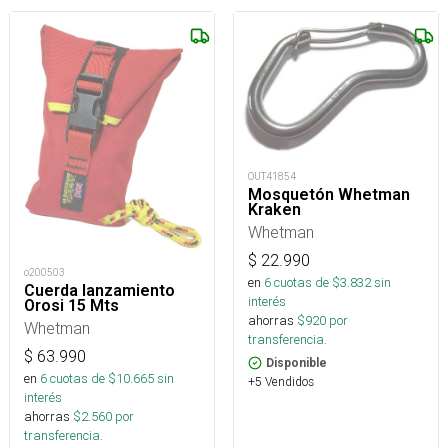
OUT41854
Mosquetón Whetman
Kraken
Whetman
$
22.990
o200503
en
6
cuotas de $
3.832
sin
Cuerda lanzamiento
interés
Orosi 15 Mts
ahorras
$
920
por
Whetman
transferencia.
$
63.990
Disponible
en
6
cuotas de $
10.665
sin
+5 Vendidos
interés
ahorras
$
2.560
por
transferencia.