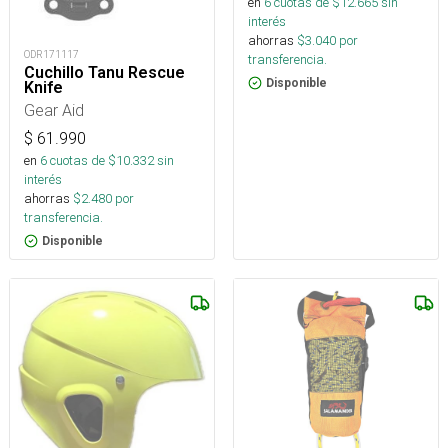
en
6
cuotas de $
12.665
sin
interés
ahorras
$
3.040
por
ODR171117
transferencia.
Cuchillo Tanu Rescue
Disponible
Knife
Gear Aid
$
61.990
en
6
cuotas de $
10.332
sin
interés
ahorras
$
2.480
por
transferencia.
Disponible