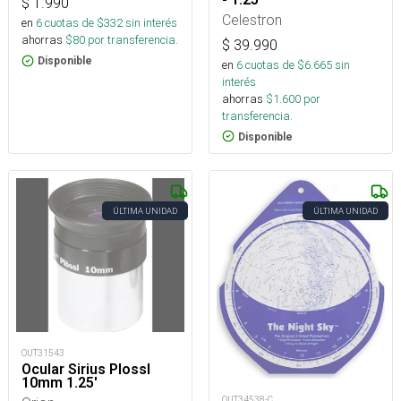
$
1.990
Celestron
en
6
cuotas de $
332
sin interés
ahorras
$
80
por transferencia.
$
39.990
Disponible
en
6
cuotas de $
6.665
sin
interés
ahorras
$
1.600
por
transferencia.
Disponible
ÚLTIMA UNIDAD
ÚLTIMA UNIDAD
OUT31543
Ocular Sirius Plossl
10mm 1.25'
OUT34538-C