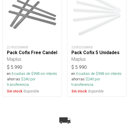
22182026BARB
22082026BARB
Pack Cofix Free Candel
Pack Cofix 5 Unidades
Maplus
Maplus
$
5.990
$
5.990
en
6
cuotas de $
998
sin interés
en
6
cuotas de $
998
sin interés
ahorras
$
240
por
ahorras
$
240
por
transferencia.
transferencia.
disponible
disponible
Sin stock
Sin stock