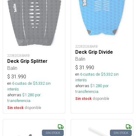
22282026BARB
Deck Grip Divide
22382026BARB
Balin
Deck Grip Splitter
$
31.990
Balin
en
6
cuotas de $
5.332
sin
$
31.990
interés
en
6
cuotas de $
5.332
sin
ahorras
$
1.280
por
interés
transferencia.
ahorras
$
1.280
por
disponible
Sin stock
transferencia.
disponible
Sin stock
SIN STOCK
SIN STOCK