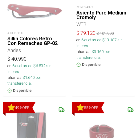
m070243-C
Asiento Pure Medium
Cromoly
WTB
$
79.120
$
101.990
A100538-C
Sillin Colores Retro
en
6
cuotas de $
13.187
sin
Con Remaches GP-02
interés
Andes
ahorras
$
3.160
por
transferencia.
$
40.990
Disponible
en
6
cuotas de $
6.832
sin
interés
ahorras
$
1.640
por
transferencia.
Disponible
49
%
OFF
55
%
OFF