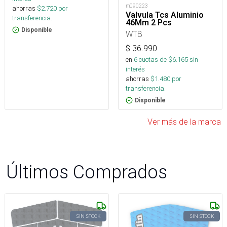
m090223
ahorras
$
2.720
por
Valvula Tcs Aluminio
transferencia.
46Mm 2 Pcs
Disponible
WTB
$
36.990
en
6
cuotas de $
6.165
sin
interés
ahorras
$
1.480
por
transferencia.
Disponible
Ver más de la marca
Últimos Comprados
SIN STOCK
SIN STOCK