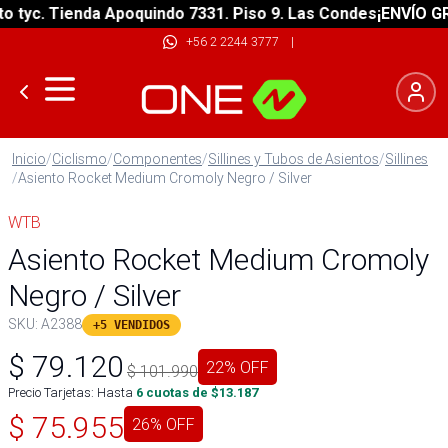
yc. Tienda Apoquindo 7331. Piso 9. Las Condes
¡ENVÍO GRATI
+56 2 2244 3777
|
Inicio
/
Ciclismo
/
Componentes
/
Sillines y Tubos de Asientos
/
Sillines
/
Asiento Rocket Medium Cromoly Negro / Silver
WTB
Asiento Rocket Medium Cromoly
Negro / Silver
SKU:
A2388
+5 VENDIDOS
$
79.120
22
% OFF
$
101.990
Precio Tarjetas: Hasta
6
cuotas de $
13.187
$
75.955
26
% OFF