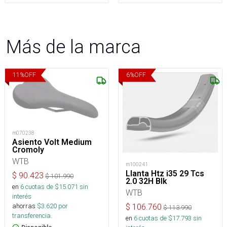
Más de la marca
11
%
OFF
6
%
OFF
m070238
Asiento Volt Medium
Cromoly
WTB
m100241
Llanta Htz i35 29 Tcs
$
90.423
$
101.990
2.0 32H Blk
en
6
cuotas de $
15.071
sin
WTB
interés
ahorras
$
3.620
por
$
106.760
$
113.990
transferencia.
en
6
cuotas de $
17.793
sin