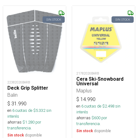
SIN STOCK
SIN STOCK
21782026BARB
Cera Ski-Snowboard
22382026BARB
Universal
Deck Grip Splitter
Maplus
Balin
$
14.990
$
31.990
en
6
cuotas de $
2.498
sin
en
6
cuotas de $
5.332
sin
interés
interés
ahorras
$
600
por
ahorras
$
1.280
por
transferencia.
transferencia.
disponible
Sin stock
disponible
Sin stock