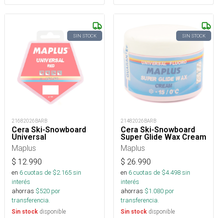
SIN STOCK
SIN STOCK
21682026BARB
21482026BARB
Cera Ski-Snowboard
Cera Ski-Snowboard
Universal
Super Glide Wax Cream
Maplus
Maplus
$
12.990
$
26.990
en
6
cuotas de $
2.165
sin
en
6
cuotas de $
4.498
sin
interés
interés
ahorras
$
520
por
ahorras
$
1.080
por
transferencia.
transferencia.
disponible
disponible
Sin stock
Sin stock