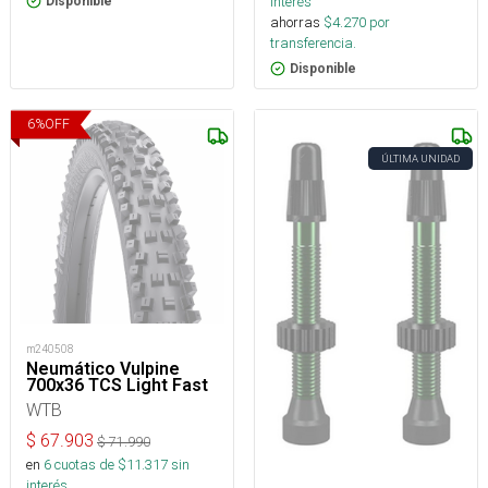
interés
Disponible
ahorras
$
4.270
por
transferencia.
Disponible
6
%
OFF
ÚLTIMA UNIDAD
m240508
Neumático Vulpine
700x36 TCS Light Fast
WTB
$
67.903
$
71.990
en
6
cuotas de $
11.317
sin
interés