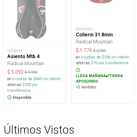
OUT32936-C
Collerin 31.8mm
Radical Mountain
$
1.776
$
3.990
OUT46043
Asiento Mtb 4
en
6
cuotas de $
296
sin interés
Radical Mountain
ahorras
$
70
por transferencia.
$
5.092
$
9.990
LLEGA MAÑANA✔️TIENDA
en
6
cuotas de $
849
sin interés
APOQUINDO
ahorras
$
200
por
+5 Vendidos
transferencia.
Disponible
Últimos Vistos