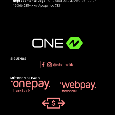
Cristobal Octavio Alvarez Tapia -
Representante Legal:
16.366.285-k - Av Apoquindo 7331
SIGUENOS
@sherpalife
MÉTODOS DE PAGO