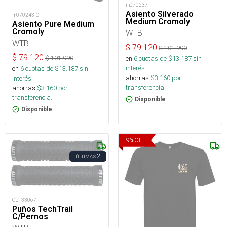
m070237
Asiento Silverado
m070243-C
Medium Cromoly
Asiento Pure Medium
Cromoly
WTB
WTB
$
79.120
$
101.990
$
79.120
$
101.990
en
6
cuotas de $
13.187
sin
interés
en
6
cuotas de $
13.187
sin
ahorras
$
3.160
por
interés
transferencia.
ahorras
$
3.160
por
transferencia.
Disponible
Disponible
9
%
OFF
2
ÚLTIMAS
OUT33067
Puños TechTrail
C/Pernos