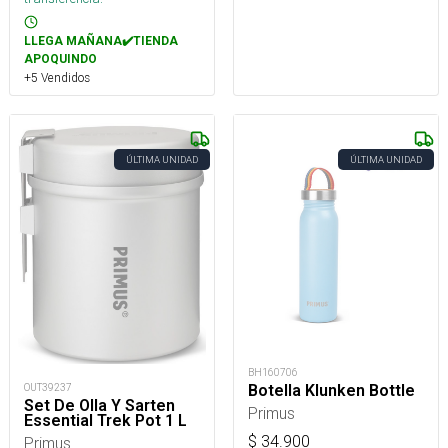
LLEGA MAÑANA✔️TIENDA
APOQUINDO
+5 Vendidos
ÚLTIMA UNIDAD
ÚLTIMA UNIDAD
BH160706
OUT39237
Botella Klunken Bottle
Set De Olla Y Sarten
Primus
Essential Trek Pot 1 L
$
34.900
Primus