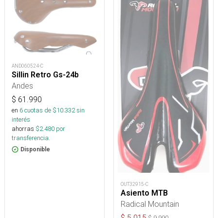
AND060524-C
Sillin Retro Gs-24b
Andes
$
61.990
en
6
cuotas de $
10.332
sin
interés
ahorras
$
2.480
por
transferencia.
Disponible
OUT32915-C
Asiento MTB
Radical Mountain
$
5.015
$
9.990