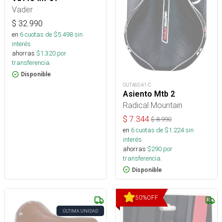
Vader
$
32.990
en
6
cuotas de $
5.498
sin
interés
ahorras
$
1.320
por
transferencia.
Disponible
OUT46041-C
Asiento Mtb 2
Radical Mountain
$
7.344
$
8.990
en
6
cuotas de $
1.224
sin
interés
ahorras
$
290
por
transferencia.
Disponible
50
%
OFF
ÚLTIMA UNIDAD