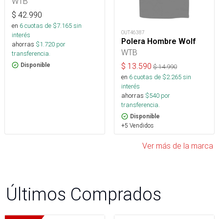
WTB
$
42.990
en
6
cuotas de $
7.165
sin
OUT46387
interés
Polera Hombre Wolf
ahorras
$
1.720
por
WTB
transferencia.
Disponible
$
13.590
$
14.990
en
6
cuotas de $
2.265
sin
interés
ahorras
$
540
por
transferencia.
Disponible
+5 Vendidos
Ver más de la marca
Últimos Comprados