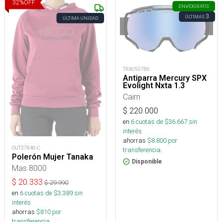
32
%
OFF
ENVÍO
GRATIS
3
ÚLTIMAS
ÚLTIMA UNIDAD
TRA050786
Antiparra Mercury SPX
Evolight Nxta 1.3
Cairn
$
220.000
en
6
cuotas de $
36.667
sin
interés
ahorras
$
8.800
por
OUT37846-C
transferencia.
Polerón Mujer Tanaka
Disponible
Mas 8000
$
20.333
$
29.990
en
6
cuotas de $
3.389
sin
interés
ahorras
$
810
por
transferencia.