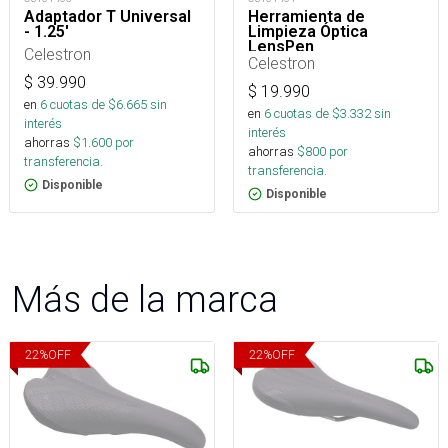
Adaptador T Universal
Herramienta de
- 1.25'
Limpieza Óptica
LensPen
Celestron
Celestron
$
39.990
$
19.990
en
6
cuotas de $
6.665
sin
en
6
cuotas de $
3.332
sin
interés
interés
ahorras
$
1.600
por
ahorras
$
800
por
transferencia.
transferencia.
Disponible
Disponible
Más de la marca
22
%
OFF
22
%
OFF