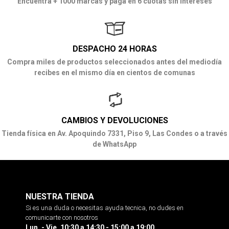
Encuentra + 1000 marcas y paga en 6 cuotas sin intereses
DESPACHO 24 HORAS
Compra miles de productos seleccionados antes del mediodía
recibes en el mismo día en cientos de comunas
CAMBIOS Y DEVOLUCIONES
Tienda física en Av. Apoquindo 7331, Piso 9, Las Condes o a través
de WhatsApp
NUESTRA TIENDA
Si es una duda o necesitas ayuda tecnica, no dudes en
comunicarte con nosotros
Lun. - Vie. 10:30 a 14:30 - 15:00 a 19:00