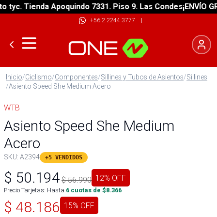
yc. Tienda Apoquindo 7331. Piso 9. Las Condes
¡ENVÍO GRATI
+56 2 2244 3777
|
Inicio
/
Ciclismo
/
Componentes
/
Sillines y Tubos de Asientos
/
Sillines
/
Asiento Speed She Medium Acero
WTB
Asiento Speed She Medium
Acero
SKU:
A2394
+5 VENDIDOS
$
50.194
12
% OFF
$
56.990
Precio Tarjetas: Hasta
6
cuotas de $
8.366
$
48.186
15
% OFF