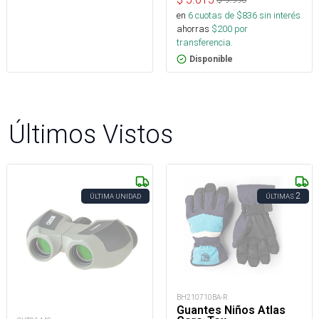
en
6
cuotas de $
836
sin interés
ahorras
$
200
por
transferencia.
Disponible
Últimos Vistos
2
ÚLTIMA UNIDAD
ÚLTIMAS
BH210710BA-R
Guantes Niños Atlas