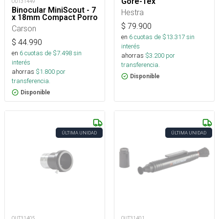
Gore-Tex
OUT31449
Binocular MiniScout - 7
Hestra
x 18mm Compact Porro
$
79.900
Carson
en
6
cuotas de $
13.317
sin
$
44.990
interés
en
6
cuotas de $
7.498
sin
ahorras
$
3.200
por
interés
transferencia.
ahorras
$
1.800
por
Disponible
transferencia.
Disponible
ÚLTIMA UNIDAD
ÚLTIMA UNIDAD
OUT31405
OUT31401