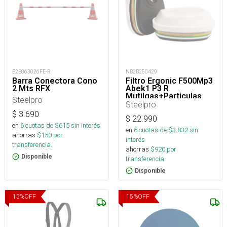
B2B063026FE-R
NB2B250429
Barra Conectora Cono
Filtro Ergonic F500Mp3
2 Mts RFX
Abek1 P3 R
Mutilgas+Particulas
Steelpro
Steelpro
$
3.690
$
22.990
en
6
cuotas de $
615
sin interés
en
6
cuotas de $
3.832
sin
ahorras
$
150
por
interés
transferencia.
ahorras
$
920
por
Disponible
transferencia.
Disponible
15
%
OFF
15
%
OFF