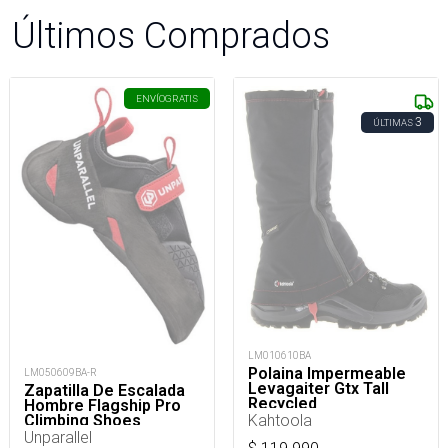
Últimos Comprados
ENVÍO
GRATIS
3
ÚLTIMAS
LM010610BA
Polaina Impermeable
LM050609BA-R
Levagaiter Gtx Tall
Zapatilla De Escalada
Recycled
Hombre Flagship Pro
Kahtoola
Climbing Shoes
Unparallel