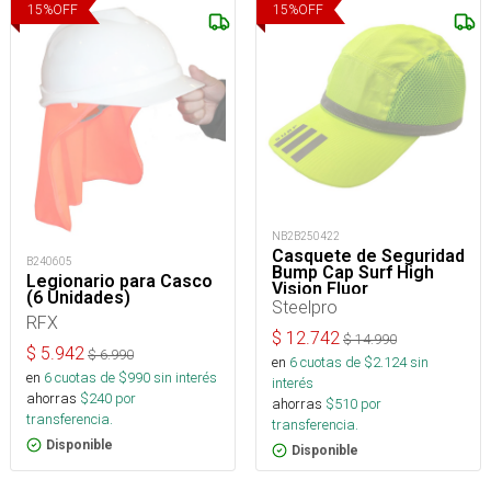
15
%
OFF
15
%
OFF
NB2B250422
Casquete de Seguridad
B240605
Bump Cap Surf High
Legionario para Casco
Vision Fluor
(6 Unidades)
Steelpro
RFX
$
12.742
$
14.990
$
5.942
$
6.990
en
6
cuotas de $
2.124
sin
en
6
cuotas de $
990
sin interés
interés
ahorras
$
240
por
ahorras
$
510
por
transferencia.
transferencia.
Disponible
Disponible