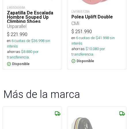
LM050606BA
LM180512BA
Zapatilla De Escalada
Polea Uplift Double
Hombre Souped Up
Climbing Shoes
CMI
Unparallel
$
251.990
$
221.990
en
6
cuotas de $
41.998
sin
en
6
cuotas de $
36.998
sin
interés
interés
ahorras
$
10.080
por
ahorras
$
8.880
por
transferencia.
transferencia.
Disponible
Disponible
Más de la marca