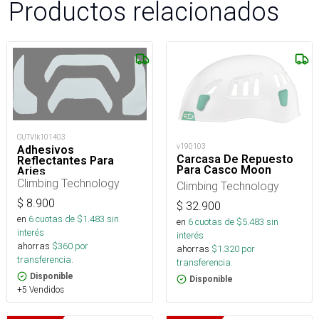
Productos relacionados
OUTVlk101403
v190103
Adhesivos
Carcasa De Repuesto
Reflectantes Para
Para Casco Moon
Aries
Climbing Technology
Climbing Technology
$
8.900
$
32.900
en
6
cuotas de $
1.483
sin
en
6
cuotas de $
5.483
sin
interés
interés
ahorras
$
360
por
ahorras
$
1.320
por
transferencia.
transferencia.
Disponible
Disponible
+5 Vendidos