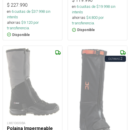
$
119.990
$
227.990
en
6
cuotas de $
19.998
sin
en
6
cuotas de $
37.998
sin
interés
interés
ahorras
$
4.800
por
ahorras
$
9.120
por
transferencia.
transferencia.
Disponible
Disponible
2
ÚLTIMAS
LM010609BA
Polaina Impermeable