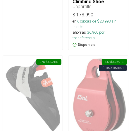
Climbing Shoe
Unparallel
$
173.990
en
6
cuotas de $
28.998
sin
interés
ahorras
$
6.960
por
transferencia.
Disponible
ENVÍO
GRATIS
ENVÍO
GRATIS
ÚLTIMA UNIDAD