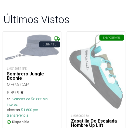
Últimos Vistos
ENVÍO
GRATIS
3
ÚLTIMAS
LMO120514FE
Sombrero Jungle
Boonie
MEGA CAP
$
39.990
en
6
cuotas de $
6.665
sin
interés
ahorras
$
1.600
por
transferencia.
LM050601BA
Zapatilla De Escalada
Disponible
Hombre Up Lift