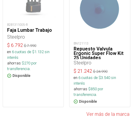
B2B1311005-R
Faja Lumbar Trabajo
Steelpro
BN121113
$
6.792
$
7.990
Repuesto Valvula
en
6
cuotas de $
1.132
sin
Ergonic Super Flow Kit
25 Unidades
interés
Steelpro
ahorras
$
270
por
transferencia.
$
21.242
$
24.990
Disponible
en
6
cuotas de $
3.540
sin
interés
ahorras
$
850
por
transferencia.
Disponible
Ver más de la marca