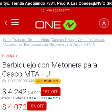
c. Tienda Apoquindo 7331. Piso 9. Las Condes
¡ENVÍO GRATIS
+56 2 2244 3777
|
Inicio
/
Trabajo - Rescate Altura
/
Cascos Trabajo Vertical y Rescate
/
Accesorios
/
Barbiquejo con Metonera para Casco MTA - U
Steelpro
Barbiquejo con Metonera para
Casco MTA - U
SKU:
200350260446
+50 VENDIDOS
$
4.242
15
% OFF
$
4.990
Precio Tarjetas: Hasta
6
cuotas de $
707
$
4.072
18
% OFF