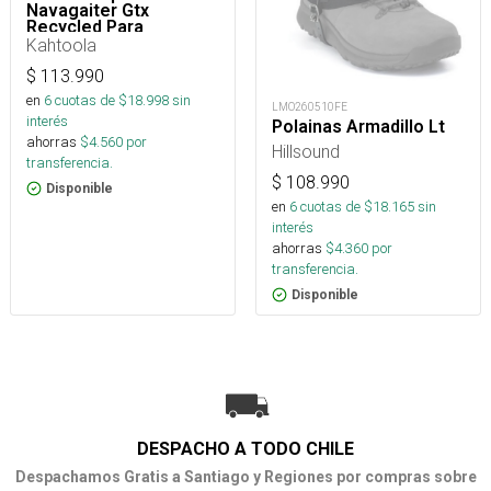
Navagaiter Gtx
Recycled Para
Trekking, Nieve Y
Kahtoola
Montaña
$
113.990
en
6
cuotas de $
18.998
sin
LMO260510FE
interés
Polainas Armadillo Lt
ahorras
$
4.560
por
Hillsound
transferencia.
$
108.990
Disponible
en
6
cuotas de $
18.165
sin
interés
ahorras
$
4.360
por
transferencia.
Disponible
DESPACHO A TODO CHILE
Despachamos Gratis a Santiago y Regiones por compras sobre