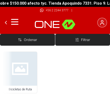
obre $150.000 afecto tyc. Tienda Apoquindo 7331. Piso 9. L
+56 2 2244 3777
|
Bicicletas Ruta
Ordenar
Filtrar
Bicicletas de Ruta