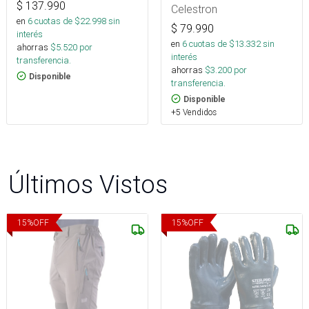
$
137.990
Celestron
en
6
cuotas de $
22.998
sin
$
79.990
interés
en
6
cuotas de $
13.332
sin
ahorras
$
5.520
por
interés
transferencia.
ahorras
$
3.200
por
Disponible
transferencia.
Disponible
+5 Vendidos
Últimos Vistos
15
%
OFF
15
%
OFF