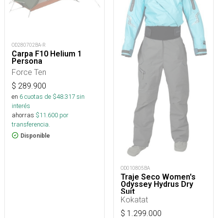
OD280702BA-R
Carpa F10 Helium 1
Persona
Force Ten
$
289.900
en
6
cuotas de $
48.317
sin
interés
ahorras
$
11.600
por
transferencia.
Disponible
OD010805BA
Traje Seco Women's
Odyssey Hydrus Dry
Suit
Kokatat
$
1.299.000