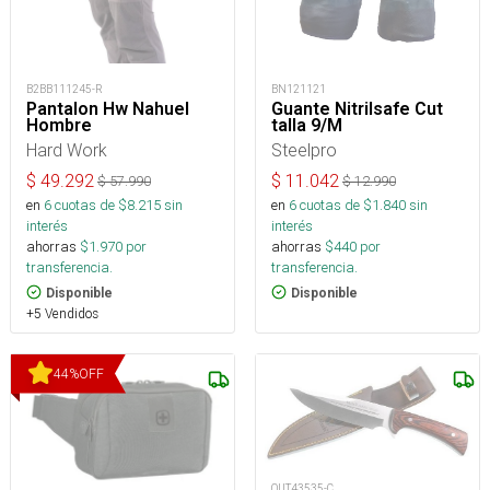
B2BB111245-R
BN121121
Pantalon Hw Nahuel
Guante Nitrilsafe Cut
Hombre
talla 9/M
Hard Work
Steelpro
$
49.292
$
11.042
$
57.990
$
12.990
en
6
cuotas de $
8.215
sin
en
6
cuotas de $
1.840
sin
interés
interés
ahorras
$
1.970
por
ahorras
$
440
por
transferencia.
transferencia.
Disponible
Disponible
+5 Vendidos
44
%
OFF
OUT43535-C