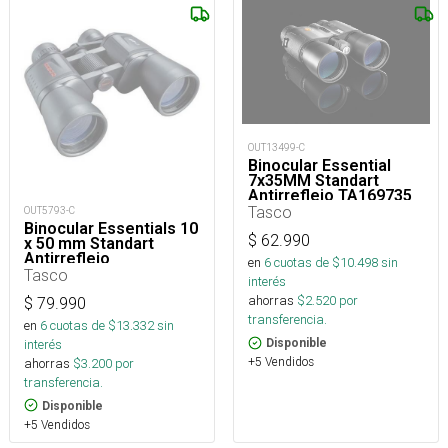
OUT13499-C
Binocular Essential
7x35MM Standart
Antirreflejo TA169735
Tasco
OUT5793-C
Binocular Essentials 10
$
62.990
x 50 mm Standart
Antirreflejo
en
6
cuotas de $
10.498
sin
Tasco
interés
ahorras
$
2.520
por
$
79.990
transferencia.
en
6
cuotas de $
13.332
sin
interés
Disponible
+5 Vendidos
ahorras
$
3.200
por
transferencia.
Disponible
+5 Vendidos