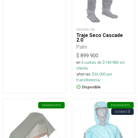
OD030801BA
Traje Seco Cascade
2.0
Palm
$
899.900
en
6
cuotas de $
149.983
sin
interés
ahorras
$
36.000
por
transferencia.
Disponible
ENVÍO
GRATIS
ENVÍO
GRATIS
3
ÚLTIMAS