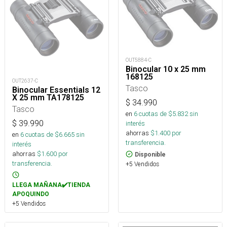
OUT5884-C
Binocular 10 x 25 mm
168125
OUT2637-C
Tasco
Binocular Essentials 12
X 25 mm TA178125
$
34.990
Tasco
en
6
cuotas de $
5.832
sin
$
39.990
interés
ahorras
$
1.400
por
en
6
cuotas de $
6.665
sin
transferencia.
interés
ahorras
$
1.600
por
Disponible
transferencia.
+5 Vendidos
LLEGA MAÑANA✔️TIENDA
APOQUINDO
+5 Vendidos