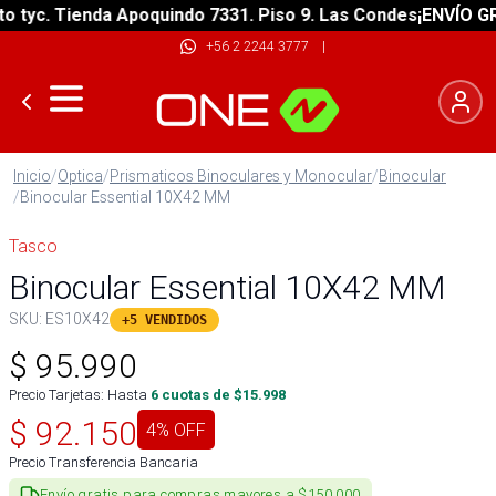
yc. Tienda Apoquindo 7331. Piso 9. Las Condes
¡ENVÍO GRATI
+56 2 2244 3777
|
Inicio
/
Optica
/
Prismaticos Binoculares y Monocular
/
Binocular
/
Binocular Essential 10X42 MM
Tasco
Binocular Essential 10X42 MM
SKU:
ES10X42
+5 VENDIDOS
$
95.990
Precio Tarjetas: Hasta
6
cuotas de $
15.998
$
92.150
4
% OFF
Precio Transferencia Bancaria
Envío gratis para compras mayores a $150.000