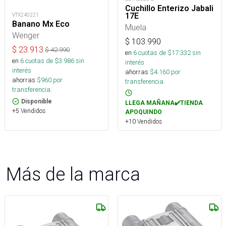
Cuchillo Enterizo Jabali
17E
VTX240221
Banano Mx Eco
Muela
Wenger
$
103.990
$
23.913
$
42.990
en
6
cuotas de $
17.332
sin
en
6
cuotas de $
3.986
sin
interés
interés
ahorras
$
4.160
por
ahorras
$
960
por
transferencia.
transferencia.
Disponible
LLEGA MAÑANA✔️TIENDA
+5 Vendidos
APOQUINDO
+10 Vendidos
Más de la marca