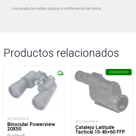
Los productos están sujetos a confirmación de stock.
Productos relacionados
ENVÍO
GRATIS
VIC150703GI-R
TEC210415FE-R
Binocular Powerview
Catalejo Latitude
20X50
Tactical 15-45×60 FFP
Bushnell