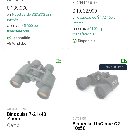
SIGHTMARK
$
139.990
$
1.032.990
en
6
cuotas de $
23.332
sin
en
6
cuotas de $
172.165
sin
interés
interés
ahorras
$
5.600
por
ahorras
$
41.320
por
transferencia.
transferencia.
Disponible
Disponible
+5 Vendidos
ÚLTIMA UNIDAD
GIL200404BA
Binocular 7-21x40
Zoom
OUT31357
Binocular UpClose G2
Gamo
10x50