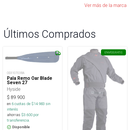
Ver más de la marca
Últimos Comprados
ENVÍO
GRATIS
OD310703BA
Pala Remo Oar Blade
Seven 27
Hyside
$
89.900
en
6
cuotas de $
14.983
sin
interés
ahorras
$
3.600
por
transferencia.
Disponible