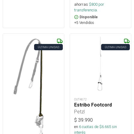
ahorras
$
800
por
transferencia.
Disponible
+5 Vendidos
ÚLTIMA UNIDAD
ÚLTIMA UNIDAD
OUT4672
Estribo Footcord
Petzl
$
39.990
en
6
cuotas de $
6.665
sin
interés