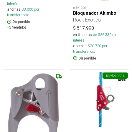
interés
m191206
ahorras
$
3.000
por
Bloqueador Akimbo
transferencia.
Rock Exotica
Disponible
+5 Vendidos
$
517.990
en
6
cuotas de $
86.332
sin
interés
ahorras
$
20.720
por
transferencia.
Disponible
ENVÍO
GRATIS