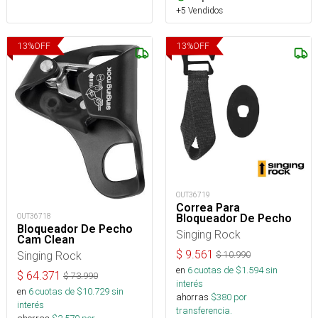
+5 Vendidos
13
%
OFF
13
%
OFF
OUT36719
Correa Para
OUT36718
Bloqueador De Pecho
Bloqueador De Pecho
Singing Rock
Cam Clean
$
9.561
Singing Rock
$
10.990
en
6
cuotas de $
1.594
sin
$
64.371
$
73.990
interés
en
6
cuotas de $
10.729
sin
ahorras
$
380
por
interés
transferencia.