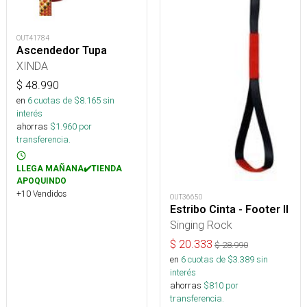
OUT41784
Ascendedor Tupa
XINDA
$
48.990
en
6
cuotas de $
8.165
sin
interés
ahorras
$
1.960
por
transferencia.
LLEGA MAÑANA✔️TIENDA
APOQUINDO
+10 Vendidos
OUT36650
Estribo Cinta - Footer II
Singing Rock
$
20.333
$
28.990
en
6
cuotas de $
3.389
sin
interés
ahorras
$
810
por
transferencia.