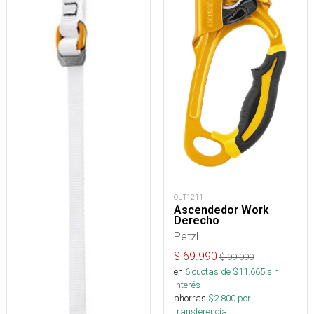
OUT1211
Ascendedor Work
Derecho
Petzl
$
69.990
$
99.990
en
6
cuotas de $
11.665
sin
interés
ahorras
$
2.800
por
transferencia.