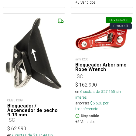
+5 Vendidos
ENVÍO
GRATIS
3
ÚLTIMAS
m191205
Bloqueador Arborismo
Rope Wrench
ISC
$
162.990
en
6
cuotas de $
27.165
sin
interés
CM231209
ahorras
$
6.520
por
Bloqueador /
transferencia.
Ascendedor de pecho
9-13 mm
Disponible
ISC
+5 Vendidos
$
62.990
en
6
cuotas de $
10.498
sin