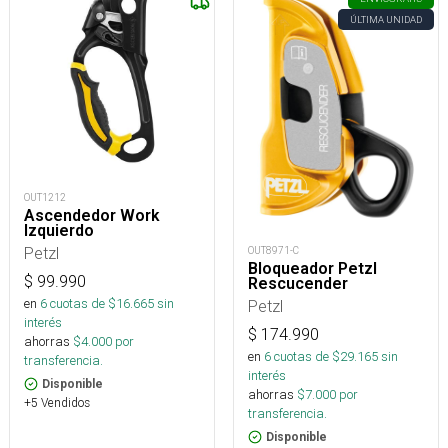
ÚLTIMA UNIDAD
OUT1212
Ascendedor Work
Izquierdo
Petzl
OUT8971-C
Bloqueador Petzl
$
99.990
Rescucender
en
6
cuotas de $
16.665
sin
Petzl
interés
$
174.990
ahorras
$
4.000
por
en
6
cuotas de $
29.165
sin
transferencia.
interés
Disponible
ahorras
$
7.000
por
+5 Vendidos
transferencia.
Disponible