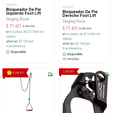
E190703
E190702
Bloqueador De Pie
Bloqueador De Pie
Izquierdo Foot Lift
Derecho Foot Lift
Singing Rock
Singing Rock
$
77.421
$
88.990
$
77.421
$
88.990
en
6
cuotas de $
12.904
sin
en
6
cuotas de $
12.904
sin
interés
interés
ahorras
$
3.100
por
ahorras
$
3.100
por
transferencia.
transferencia.
Disponible
Disponible
+5 Vendidos
13
%
OFF
42
%
OFF