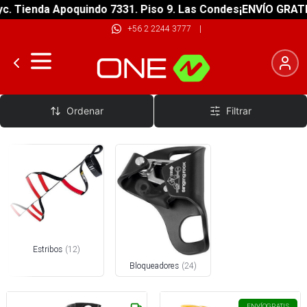
nda Apoquindo 7331. Piso 9. Las Condes
¡ENVÍO GRATIS! sobr
+56 2 2244 3777
|
Bloqueadores y Estribos
Ordenar
Filtrar
Estribos
(
12
)
Bloqueadores
(
24
)
ENVÍO
GRATIS