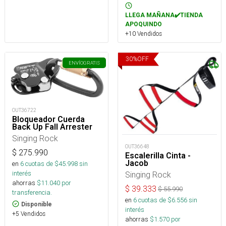
LLEGA MAÑANA✔️TIENDA
APOQUINDO
+10 Vendidos
30
%
OFF
ENVÍO
GRATIS
OUT36722
Bloqueador Cuerda
Back Up Fall Arrester
Singing Rock
OUT36648
$
275.990
Escalerilla Cinta -
Jacob
en
6
cuotas de $
45.998
sin
interés
Singing Rock
ahorras
$
11.040
por
$
39.333
$
55.990
transferencia.
en
6
cuotas de $
6.556
sin
Disponible
interés
+5 Vendidos
ahorras
$
1.570
por