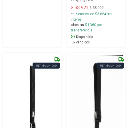
$
33.921
$
38.990
en
6
cuotas de $
5.654
sin
interés
ahorras
$
1.360
por
transferencia.
Disponible
+5 Vendidos
ÚLTIMA UNIDAD
ÚLTIMA UNIDAD