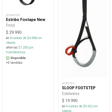
OUTpet3709
Estribo Footape New
Petzl
$
29.990
en
6
cuotas de $
4.998
sin
interés
ahorras
$
1.200
por
transferencia.
Disponible
+5 Vendidos
OUT8279-C
SLOOP FOOTSTEP
Edelweiss
$
19.990
en
6
cuotas de $
3.332
sin
interés