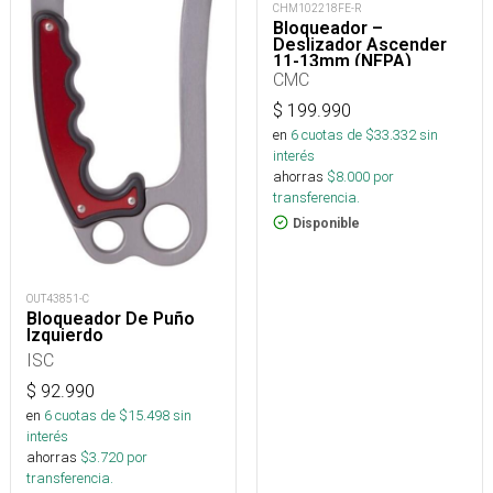
CHM102218FE-R
Bloqueador –
Deslizador Ascender
11-13mm (NFPA)
CMC
$
199.990
en
6
cuotas de $
33.332
sin
interés
ahorras
$
8.000
por
transferencia.
Disponible
OUT43851-C
Bloqueador De Puño
Izquierdo
ISC
$
92.990
en
6
cuotas de $
15.498
sin
interés
ahorras
$
3.720
por
transferencia.