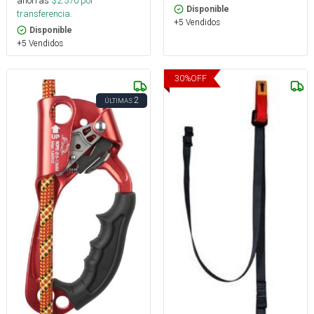
ahorras
$
2.570
por
Disponible
transferencia.
+5 Vendidos
Disponible
+5 Vendidos
30
%
OFF
2
ÚLTIMAS