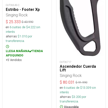
OUT36649-C
Estribo - Footer Xp
Singing Rock
$
25.333
$
43.990
en
6
cuotas de $
4.222
sin
interés
ahorras
$
1.010
por
transferencia.
LLEGA MAÑANA✔️TIENDA
APOQUINDO
+5 Vendidos
OUT36717
Ascendedor Cuerda
Lift
Singing Rock
$
80.031
$
91.990
en
6
cuotas de $
13.339
sin
interés
ahorras
$
3.200
por
transferencia.
Disponible