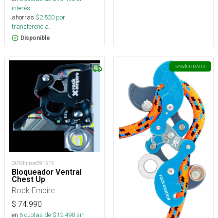
interés
ahorras
$
2.520
por
transferencia.
Disponible
ENVÍO
GRATIS
OUTchimon091515
Bloqueador Ventral
Chest Up
Rock Empire
$
74.990
en
6
cuotas de $
12.498
sin