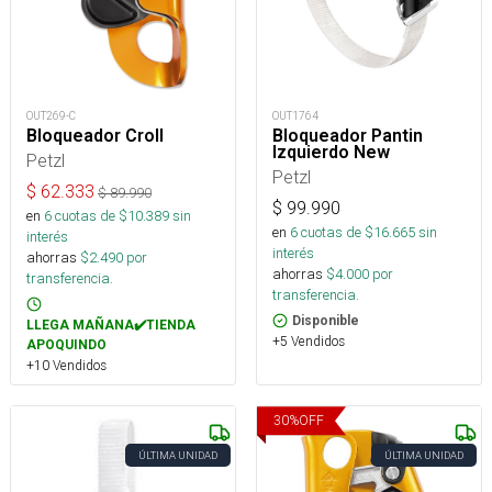
OUT269-C
OUT1764
Bloqueador Croll
Bloqueador Pantin
Izquierdo New
Petzl
Petzl
$
62.333
$
89.990
$
99.990
en
6
cuotas de $
10.389
sin
en
6
cuotas de $
16.665
sin
interés
interés
ahorras
$
2.490
por
ahorras
$
4.000
por
transferencia.
transferencia.
Disponible
LLEGA MAÑANA✔️TIENDA
+5 Vendidos
APOQUINDO
+10 Vendidos
30
%
OFF
ÚLTIMA UNIDAD
ÚLTIMA UNIDAD