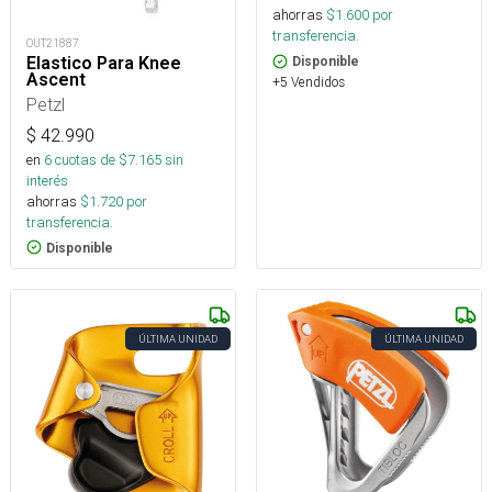
ahorras
$
1.600
por
transferencia.
OUT21887
Elastico Para Knee
Disponible
Ascent
+5 Vendidos
Petzl
$
42.990
en
6
cuotas de $
7.165
sin
interés
ahorras
$
1.720
por
transferencia.
Disponible
ÚLTIMA UNIDAD
ÚLTIMA UNIDAD