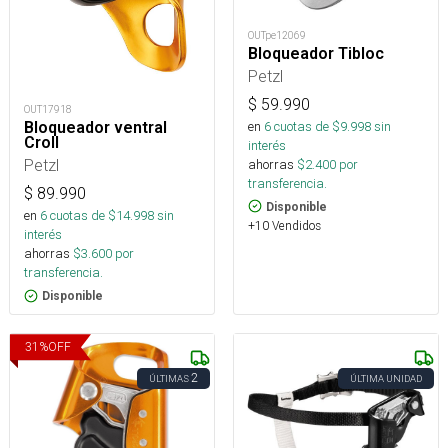
OUTpe12069
Bloqueador Tibloc
Petzl
$
59.990
OUT17918
en
6
cuotas de $
9.998
sin
Bloqueador ventral
Croll
interés
Petzl
ahorras
$
2.400
por
transferencia.
$
89.990
Disponible
en
6
cuotas de $
14.998
sin
+10 Vendidos
interés
ahorras
$
3.600
por
transferencia.
Disponible
31
%
OFF
2
ÚLTIMAS
ÚLTIMA UNIDAD