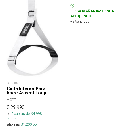
LLEGA MAÑANA✔️TIENDA
APOQUINDO
+5 Vendidos
OUT21886
Cinta Inferior Para
Knee Ascent Loop
Petzl
$
29.990
en
6
cuotas de $
4.998
sin
interés
ahorras
$
1.200
por