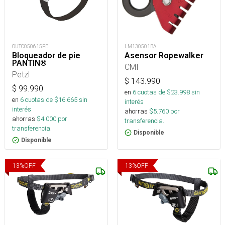
OUTC050615FE
LM130501BA
Bloqueador de pie
Asensor Ropewalker
PANTIN®
CMI
Petzl
$
143.990
$
99.990
en
6
cuotas de $
23.998
sin
en
6
cuotas de $
16.665
sin
interés
interés
ahorras
$
5.760
por
ahorras
$
4.000
por
transferencia.
transferencia.
Disponible
Disponible
13
%
OFF
13
%
OFF