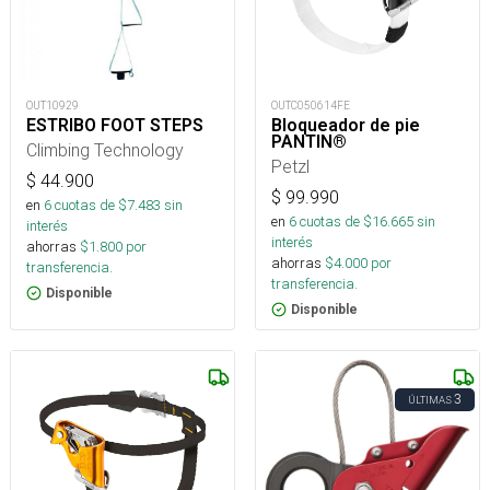
OUT10929
OUTC050614FE
ESTRIBO FOOT STEPS
Bloqueador de pie
PANTIN®
Climbing Technology
Petzl
$
44.900
$
99.990
en
6
cuotas de $
7.483
sin
en
6
cuotas de $
16.665
sin
interés
interés
ahorras
$
1.800
por
ahorras
$
4.000
por
transferencia.
transferencia.
Disponible
Disponible
3
ÚLTIMAS