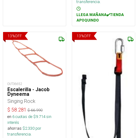
transferencia.
LLEGA MAÑANA✔️TIENDA
APOQUINDO
13
%
OFF
13
%
OFF
OUT36652
Escalerilla - Jacob
Dyneema
Singing Rock
$
58.281
$
66.990
en
6
cuotas de $
9.714
sin
interés
ahorras
$
2.330
por
transferencia.