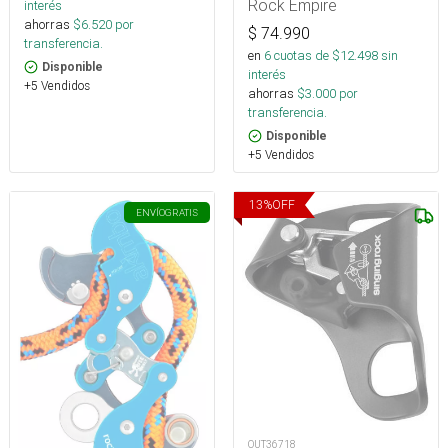
Rock Empire
interés
ahorras
$
6.520
por
$
74.990
transferencia.
en
6
cuotas de $
12.498
sin
Disponible
interés
+5 Vendidos
ahorras
$
3.000
por
transferencia.
Disponible
+5 Vendidos
13
%
OFF
ENVÍO
GRATIS
OUT36718