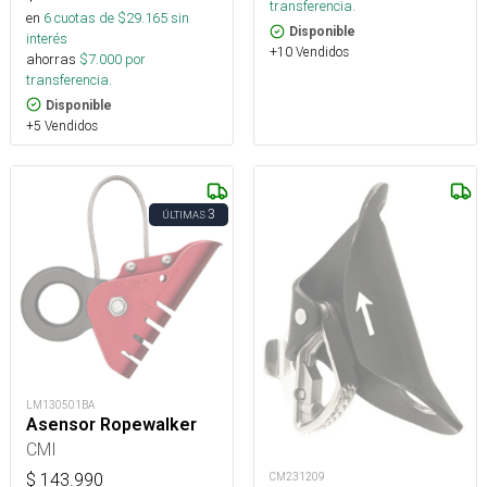
transferencia.
en
6
cuotas de $
29.165
sin
Disponible
interés
+10 Vendidos
ahorras
$
7.000
por
transferencia.
Disponible
+5 Vendidos
3
ÚLTIMAS
LM130501BA
Asensor Ropewalker
CMI
$
143.990
CM231209