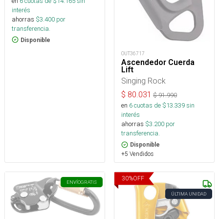
en
6
cuotas de $
14.165
sin
interés
ahorras
$
3.400
por
transferencia.
Disponible
OUT36717
Ascendedor Cuerda
Lift
Singing Rock
$
80.031
$
91.990
en
6
cuotas de $
13.339
sin
interés
ahorras
$
3.200
por
transferencia.
Disponible
+5 Vendidos
30
%
OFF
ENVÍO
GRATIS
ÚLTIMA UNIDAD