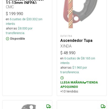
11-13mm (NFPA)
CMC
$
199.990
en
6
cuotas de $
33.332
sin
interés
ahorras
$
8.000
por
transferencia.
OUT41784
Disponible
Ascendedor Tupa
XINDA
$
48.990
en
6
cuotas de $
8.165
sin
interés
ahorras
$
1.960
por
transferencia.
LLEGA MAÑANA✔️TIENDA
APOQUINDO
+10 Vendidos