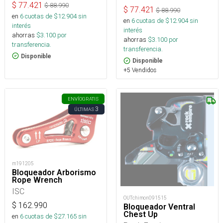
$
77.421
$
88.990
$
77.421
$
88.990
en
6
cuotas de $
12.904
sin
en
6
cuotas de $
12.904
sin
interés
interés
ahorras
$
3.100
por
ahorras
$
3.100
por
transferencia.
transferencia.
Disponible
Disponible
+5 Vendidos
ENVÍO
GRATIS
3
ÚLTIMAS
m191205
Bloqueador Arborismo
Rope Wrench
ISC
OUTchimon091515
$
162.990
Bloqueador Ventral
Chest Up
en
6
cuotas de $
27.165
sin