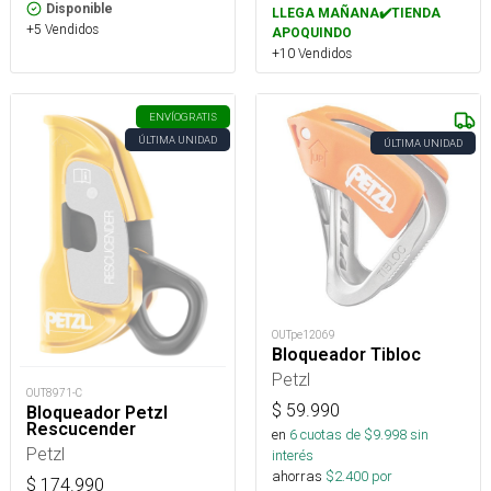
Disponible
LLEGA MAÑANA✔️TIENDA
+5 Vendidos
APOQUINDO
+10 Vendidos
ENVÍO
GRATIS
ÚLTIMA UNIDAD
ÚLTIMA UNIDAD
OUTpe12069
Bloqueador Tibloc
Petzl
OUT8971-C
$
59.990
Bloqueador Petzl
Rescucender
en
6
cuotas de $
9.998
sin
Petzl
interés
ahorras
$
2.400
por
$
174.990