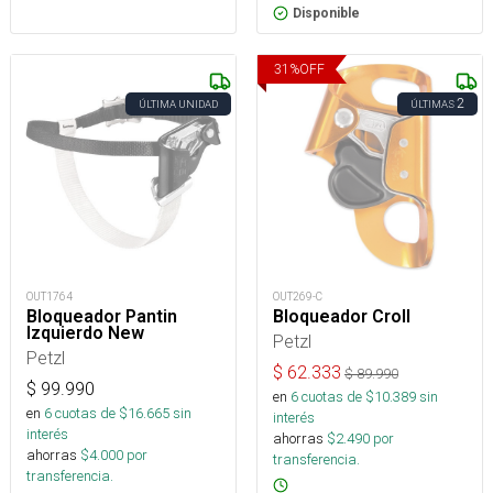
Disponible
31
%
OFF
2
ÚLTIMA UNIDAD
ÚLTIMAS
OUT1764
OUT269-C
Bloqueador Pantin
Bloqueador Croll
Izquierdo New
Petzl
Petzl
$
62.333
$
89.990
$
99.990
en
6
cuotas de $
10.389
sin
en
6
cuotas de $
16.665
sin
interés
interés
ahorras
$
2.490
por
ahorras
$
4.000
por
transferencia.
transferencia.