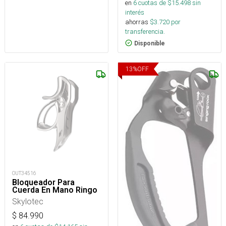
en
6
cuotas de $
15.498
sin
interés
ahorras
$
3.720
por
transferencia.
Disponible
13
%
OFF
OUT34516
Bloqueador Para
Cuerda En Mano Ringo
Skylotec
$
84.990