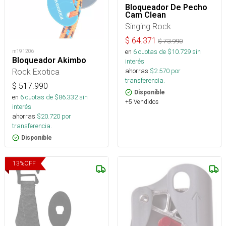
Bloqueador De Pecho
Cam Clean
Singing Rock
$
64.371
$
73.990
en
6
cuotas de $
10.729
sin
m191206
Bloqueador Akimbo
interés
Rock Exotica
ahorras
$
2.570
por
transferencia.
$
517.990
Disponible
en
6
cuotas de $
86.332
sin
+5 Vendidos
interés
ahorras
$
20.720
por
transferencia.
Disponible
13
%
OFF