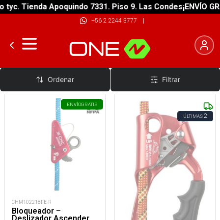
c. Tienda Apoquindo 7331. Piso 9. Las Condes
¡ENVÍO GRATIS
+56 2 2244 3777
|
Bloqueadores
Ordenar
Filtrar
ENVÍO
GRATIS
2
ÚLTIMAS
CHM102218FE-R
Bloqueador –
Deslizador Ascender