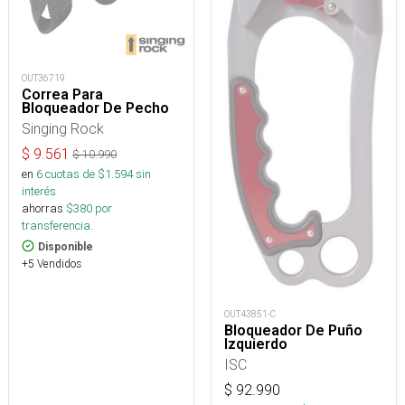
OUT36719
Correa Para
Bloqueador De Pecho
Singing Rock
$
9.561
$
10.990
en
6
cuotas de $
1.594
sin
interés
ahorras
$
380
por
transferencia.
Disponible
+5 Vendidos
OUT43851-C
Bloqueador De Puño
Izquierdo
ISC
$
92.990