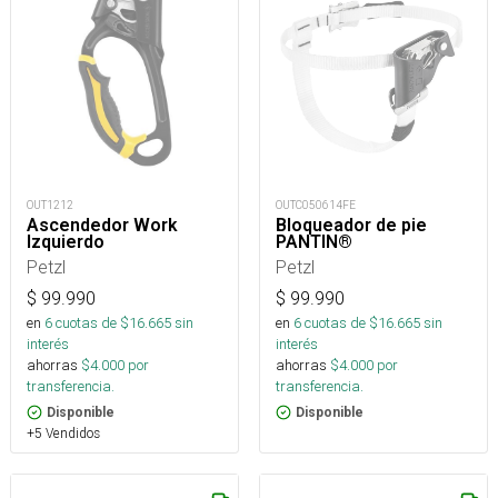
OUT1212
OUTC050614FE
Ascendedor Work
Bloqueador de pie
Izquierdo
PANTIN®
Petzl
Petzl
$
99.990
$
99.990
en
6
cuotas de $
16.665
sin
en
6
cuotas de $
16.665
sin
interés
interés
ahorras
$
4.000
por
ahorras
$
4.000
por
transferencia.
transferencia.
Disponible
Disponible
+5 Vendidos