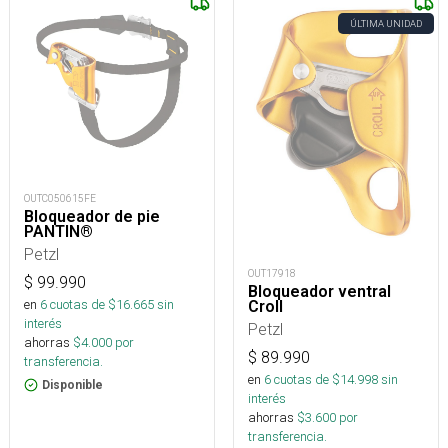
ÚLTIMA UNIDAD
OUTC050615FE
Bloqueador de pie
PANTIN®
Petzl
OUT17918
$
99.990
Bloqueador ventral
en
6
cuotas de $
16.665
sin
Croll
interés
Petzl
ahorras
$
4.000
por
$
89.990
transferencia.
en
6
cuotas de $
14.998
sin
Disponible
interés
ahorras
$
3.600
por
transferencia.