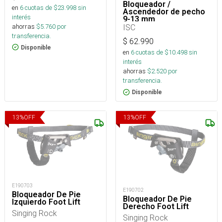
Bloqueador /
en
6
cuotas de $
23.998
sin
Ascendedor de pecho
interés
9-13 mm
ahorras
$
5.760
por
ISC
transferencia.
$
62.990
Disponible
en
6
cuotas de $
10.498
sin
interés
ahorras
$
2.520
por
transferencia.
Disponible
13
%
OFF
13
%
OFF
E190703
E190702
Bloqueador De Pie
Bloqueador De Pie
Izquierdo Foot Lift
Derecho Foot Lift
Singing Rock
Singing Rock