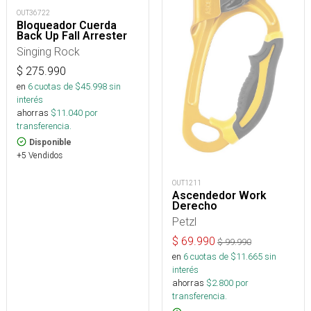
OUT36722
Bloqueador Cuerda
Back Up Fall Arrester
Singing Rock
$
275.990
en
6
cuotas de $
45.998
sin
interés
ahorras
$
11.040
por
transferencia.
Disponible
+5 Vendidos
OUT1211
Ascendedor Work
Derecho
Petzl
$
69.990
$
99.990
en
6
cuotas de $
11.665
sin
interés
ahorras
$
2.800
por
transferencia.