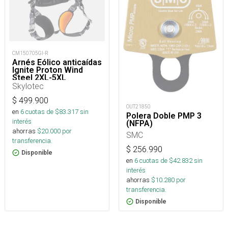
CM150705GI-R
Arnés Eólico anticaídas
Ignite Proton Wind
Steel 2XL-5XL
Skylotec
$
499.900
OUT21850
en
6
cuotas de $
83.317
sin
Polera Doble PMP 3
interés
(NFPA)
ahorras
$
20.000
por
SMC
transferencia.
$
256.990
Disponible
en
6
cuotas de $
42.832
sin
interés
ahorras
$
10.280
por
transferencia.
Disponible