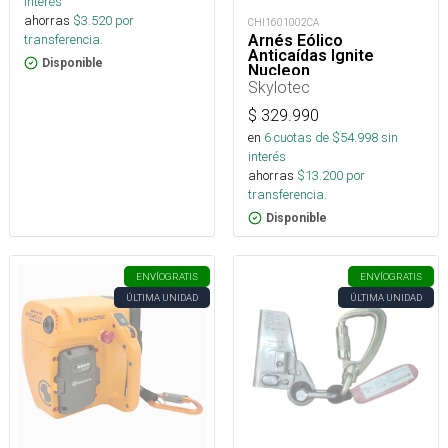
interés
ahorras
$
3.520
por
CHI1601002CA
transferencia.
Arnés Eólico
Anticaídas Ignite
Disponible
Nucleon
Skylotec
$
329.990
en
6
cuotas de $
54.998
sin
interés
ahorras
$
13.200
por
transferencia.
Disponible
ENVÍO
GRATIS
ENVÍO
GRATIS
ÚLTIMA UNIDAD
ÚLTIMA UNIDAD