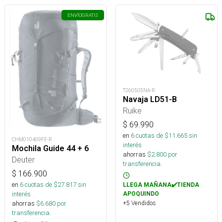
ENVÍO
GRATIS
T260505NA-R
Navaja LD51-B
Ruike
$
69.990
en
6
cuotas de $
11.665
sin
CHM010409FE-R
interés
Mochila Guide 44 + 6
ahorras
$
2.800
por
Deuter
transferencia.
$
166.900
en
6
cuotas de $
27.817
sin
LLEGA MAÑANA✔️TIENDA
interés
APOQUINDO
ahorras
$
6.680
por
+5 Vendidos
transferencia.