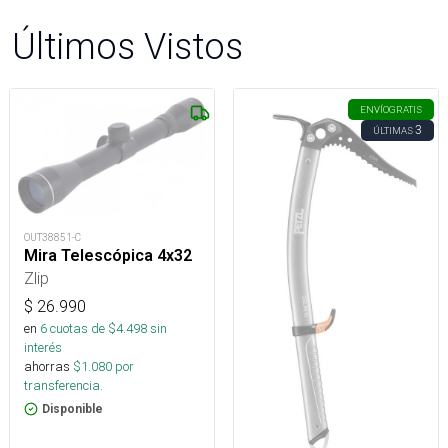
Últimos Vistos
ENVÍO
GRATIS
3
ÚLTIMAS
OUT38851-C
Mira Telescópica 4x32
Zlip
$
26.990
en
6
cuotas de $
4.498
sin
interés
ahorras
$
1.080
por
transferencia.
Disponible