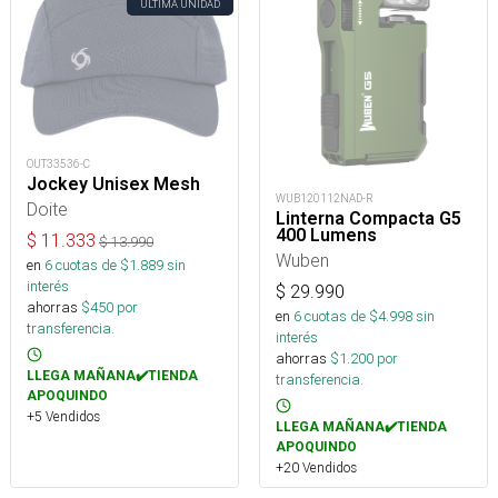
ÚLTIMA UNIDAD
OUT33536-C
Jockey Unisex Mesh
WUB120112NAD-R
Doite
Linterna Compacta G5
400 Lumens
$
11.333
$
13.990
Wuben
en
6
cuotas de $
1.889
sin
interés
$
29.990
ahorras
$
450
por
en
6
cuotas de $
4.998
sin
transferencia.
interés
ahorras
$
1.200
por
LLEGA MAÑANA✔️TIENDA
transferencia.
APOQUINDO
+5 Vendidos
LLEGA MAÑANA✔️TIENDA
APOQUINDO
+20 Vendidos