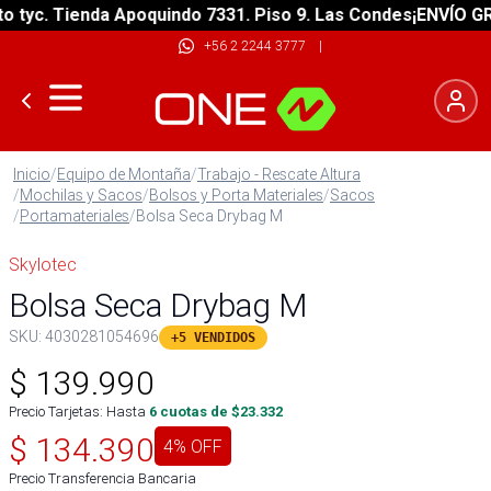
yc. Tienda Apoquindo 7331. Piso 9. Las Condes
¡ENVÍO GRATI
+56 2 2244 3777
|
Inicio
/
Equipo de Montaña
/
Trabajo - Rescate Altura
/
Mochilas y Sacos
/
Bolsos y Porta Materiales
/
Sacos
/
Portamateriales
/
Bolsa Seca Drybag M
Skylotec
Bolsa Seca Drybag M
SKU:
4030281054696
+5 VENDIDOS
$
139.990
Precio Tarjetas: Hasta
6
cuotas de $
23.332
$
134.390
4
% OFF
Precio Transferencia Bancaria