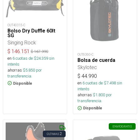
OUT40315-C
Bolso Dry Duffle 60lt
SG
Singing Rock
$
146.151
$
167.990
OUT6360-C
en
6
cuotas de $
24.359
sin
Bolsa de cuerda
interés
Skylotec
ahorras
$
5.850
por
$
44.990
transferencia.
en
6
cuotas de $
7.498
sin
Disponible
interés
ahorras
$
1.800
por
transferencia.
Disponible
ENVÍO
GRATIS
2
ÚLTIMAS