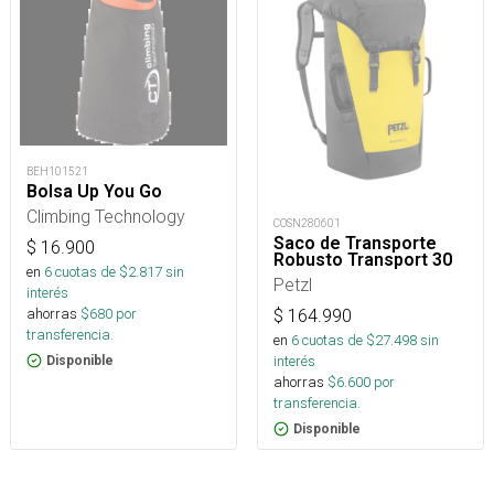
BEH101521
Bolsa Up You Go
Climbing Technology
COSN280601
Saco de Transporte
$
16.900
Robusto Transport 30
en
6
cuotas de $
2.817
sin
Petzl
interés
ahorras
$
680
por
$
164.990
transferencia.
en
6
cuotas de $
27.498
sin
interés
Disponible
ahorras
$
6.600
por
transferencia.
Disponible