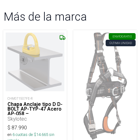
Más de la marca
ENVÍO
GRATIS
ÚLTIMA UNIDAD
CHM071507FE-R
Chapa Anclaje tipo D D-
BOLT AP-TYP-47 Acero
AP-058 –
Skylotec
$
87.990
en
6
cuotas de $
14.665
sin