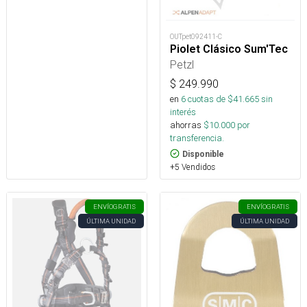
OUTpet092411-C
Piolet Clásico Sum'Tec
Petzl
$
249.990
en
6
cuotas de $
41.665
sin
interés
ahorras
$
10.000
por
transferencia.
Disponible
+5 Vendidos
ENVÍO
GRATIS
ENVÍO
GRATIS
ÚLTIMA UNIDAD
ÚLTIMA UNIDAD