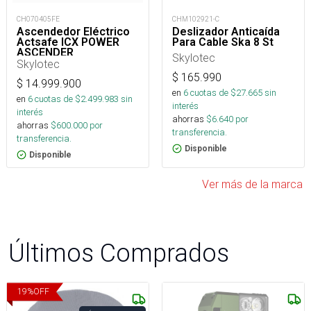
CH070405FE
CHM102921-C
Ascendedor Eléctrico
Deslizador Anticaída
Actsafe ICX POWER
Para Cable Ska 8 St
ASCENDER
Skylotec
Skylotec
$
165.990
$
14.999.900
en
6
cuotas de $
27.665
sin
en
6
cuotas de $
2.499.983
sin
interés
interés
ahorras
$
6.640
por
ahorras
$
600.000
por
transferencia.
transferencia.
Disponible
Disponible
Ver más de la marca
Últimos Comprados
19
%
OFF