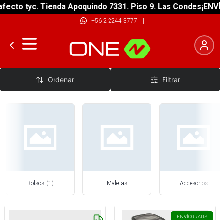
fecto tyc. Tienda Apoquindo 7331. Piso 9. Las Condes
¡ENVÍ
+56 2 2244 3777
|
Bolsos Y Maletas Big Trail
Ordenar
Filtrar
Bolsos
(
1
)
Maletas
Accesorios
ENVÍO
GRATIS