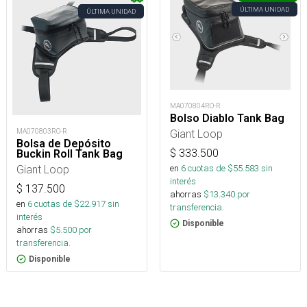
ÚLTIMA UNIDAD
ÚLTIMA UNIDAD
MA070804RO-R
Bolso Diablo Tank Bag
Giant Loop
MA070803RO-R
Bolsa de Depósito
$
333.500
Buckin Roll Tank Bag
en
6
cuotas de $
55.583
sin
Giant Loop
interés
$
137.500
ahorras
$
13.340
por
en
6
cuotas de $
22.917
sin
transferencia.
interés
Disponible
ahorras
$
5.500
por
transferencia.
Disponible