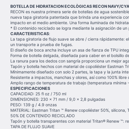
BOTELLA DE HIDRATACION ECOLÒGICAS RECON NAVY/CY
RECON es nuestra primera serie de botellas de agua sostenible
nueva tapa giratoria patentada que brinda una experiencia c
impacto en el medio ambiente. Una forma iluminada de hidrata
* El contenido reciclado se logra mediante la asignación de un
CARACTERISTICAS
:
La tapa giratoria de flujo suave se abre / cierra rápidamente: e
un transporte a prueba de fugas.
El diseño de boca ancha incluye un asa de fianza de TPU integr
Forma de botella delgada, diseñada para caber en el bolsillo de
La ranura para los dedos con sangría proporciona un mejor agar
Tapón y botella hechos con material de copoliéster Eastman Tri
Mínimamente diseñado con solo 2 partes, la tapa y la junta interi
Resistente a impactos, manchas y olores, así como 100% libre 
Amplio rango de temperatura de trabajo (temperatura mínima -2
ESPECIFICACIONES
CAPACIDAD: 25 fl oz / 750 ml
DIMENSIONES: 230 x 71 mm / 9,0 x 2,8 pulgadas
PESO: 139 g / 4.9 onzas
MATERIAL: Eastman Tritan ™ Renew copoliéster 50%, silicona,
50% DE CONTENIDO RECICLADO
Tapón y botella transparentes con material Tritan® Renew ™: r
TAPA DE FLUJO SUAVE