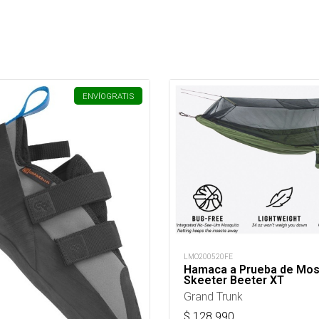
ENVÍO
GRATIS
LMO200520FE
Hamaca a Prueba de Mos
Skeeter Beeter XT
Grand Trunk
$
128.990