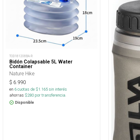
TOD181208BA-R
Bidón Colapsable 5L Water
Container
Nature Hike
$
6.990
en
6
cuotas de $
1.165
sin interés
ahorras
$
280
por transferencia.
Disponible