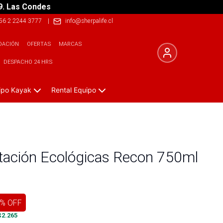
9. Las Condes
56 2 2244 3777
|
info@sherpalife.cl
DACIÓN
OFERTAS
MARCAS
DESPACHO 24 HRS
ipo Kayak
Rental Equipo
atación Ecológicas Recon 750ml
% OFF
$
2.265