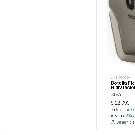
LM210716BA
Botella Fl
Hidratació
Silva
$
22.990
en
6
cuotas de
ahorras
$
920
Disponible