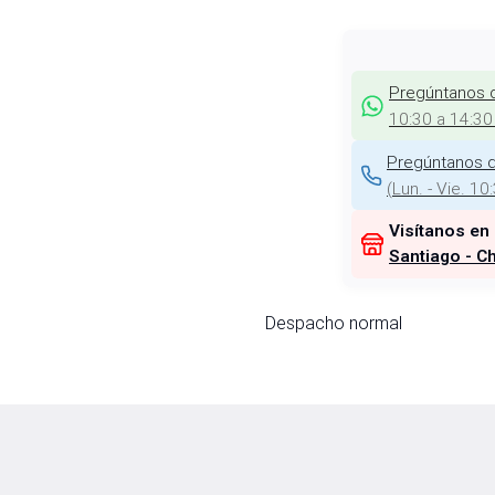
Pregúntanos 
10:30 a 14:30
Pregúntanos d
(
Lun. - Vie. 10
Visítanos en
Santiago - Ch
Despacho normal