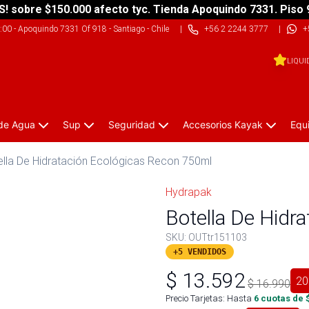
S! sobre $150.000 afecto tyc. Tienda Apoquindo 7331. Piso 
9:00
-
Apoquindo 7331 Of 918 - Santiago - Chile
|
+56 2 2244 3777
|
+
LIQUI
 de Agua
Sup
Seguridad
Accesorios Kayak
Equ
ella De Hidratación Ecológicas Recon 750ml
Hydrapak
Botella De Hidr
SKU:
OUTtr151103
+5 VENDIDOS
$
13.592
20
$
16.990
Precio Tarjetas: Hasta
6
cuotas de 