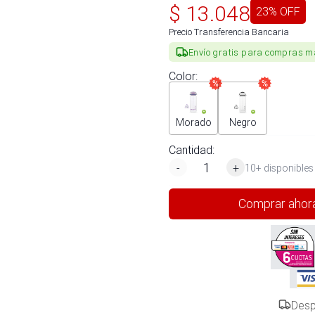
$
13.048
23
% OFF
Precio Transferencia Bancaria
Envío gratis para compras m
Color
:
Morado
Negro
Cantidad:
-
+
10+ disponibles
Comprar ahor
Desp