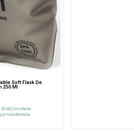
exible Soft Flask De
n 250 Ml
 $
3.832
sin interés
por transferencia.