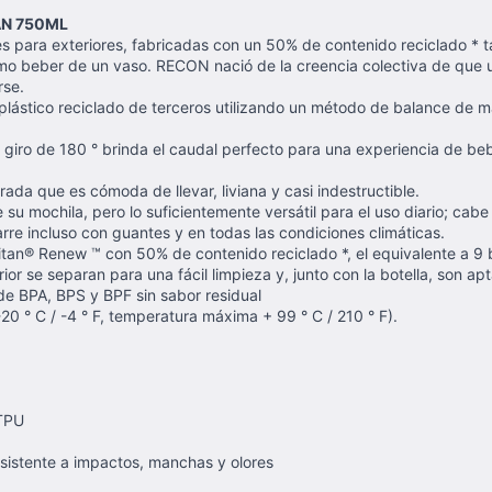
AN 750ML
s para exteriores, fabricadas con un 50% de contenido reciclado * t
omo beber de un vaso. RECON nació de la creencia colectiva de que 
rse.
 plástico reciclado de terceros utilizando un método de balance de m
l giro de 180 ° brinda el caudal perfecto para una experiencia de bebi
ada que es cómoda de llevar, liviana y casi indestructible.
 su mochila, pero lo suficientemente versátil para el uso diario; cabe
re incluso con guantes y en todas las condiciones climáticas.
tan® Renew ™ con 50% de contenido reciclado *, el equivalente a 9 b
or se separan para una fácil limpieza y, junto con la botella, son apta
de BPA, BPS y BPF sin sabor residual
0 ° C / -4 ° F, temperatura máxima + 99 ° C / 210 ° F).
 TPU
esistente a impactos, manchas y olores