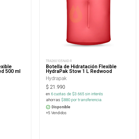
TRA260105NAD-R
exible
Botella de Hidratación Flexible
ed 500 ml
HydraPak Stow 1 L Redwood
Hydrapak
$
21.990
en
6
cuotas de $
3.665
sin interés
ahorras
$
880
por transferencia.
Disponible
+5 Vendidos