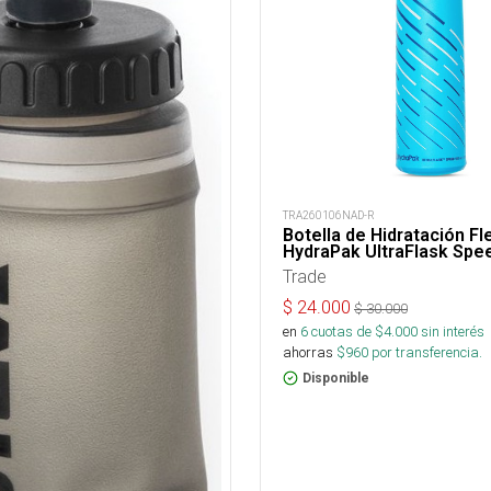
TRA260106NAD-R
Botella de Hidratación Fl
HydraPak UltraFlask Spe
Trade
$
24.000
$
30.000
en
6
cuotas de $
4.000
sin interés
ahorras
$
960
por transferencia.
Disponible