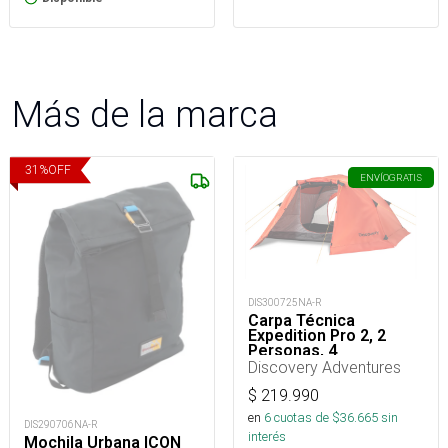
Más de la marca
31
%
OFF
ENVÍO
GRATIS
DIS300725NA-R
Carpa Técnica
Expedition Pro 2, 2
Personas, 4
Estaciones 5000mm
Discovery Adventures
$
219.990
en
6
cuotas de $
36.665
sin
DIS290706NA-R
interés
Mochila Urbana ICON