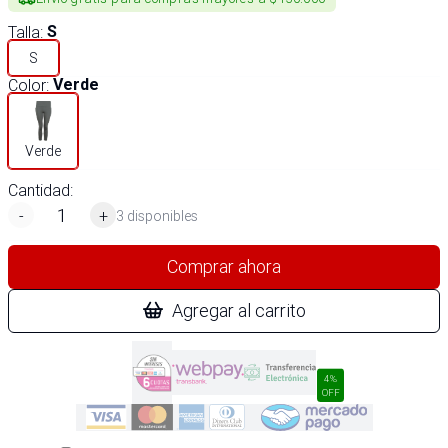
Talla
:
S
S
Color
:
Verde
Verde
Cantidad:
-
+
3 disponibles
Comprar ahora
Agregar al carrito
4%
OFF