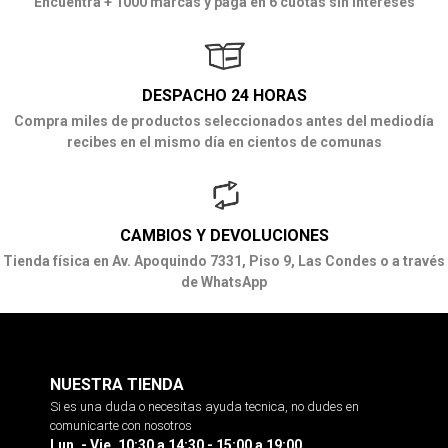
Encuentra + 1000 marcas y paga en 6 cuotas sin intereses
DESPACHO 24 HORAS
Compra miles de productos seleccionados antes del mediodía
recibes en el mismo día en cientos de comunas
CAMBIOS Y DEVOLUCIONES
Tienda física en Av. Apoquindo 7331, Piso 9, Las Condes o a través
de WhatsApp
NUESTRA TIENDA
Si es una duda o necesitas ayuda tecnica, no dudes en
comunicarte con nosotros
Lun. - Vie. 10:30 a 14:30 - 15:00 a 19:00