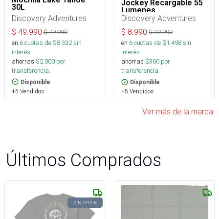
Jockey Recargable 55
30L
Lumenes
Discovery Adventures
Discovery Adventures
$
49.990
$
8.990
$
79.990
$
22.990
en
6
cuotas de $
8.332
sin
en
6
cuotas de $
1.498
sin
interés
interés
ahorras
$
2.000
por
ahorras
$
360
por
transferencia.
transferencia.
Disponible
Disponible
+5 Vendidos
+5 Vendidos
Ver más de la marca
Últimos Comprados
SIN STOCK