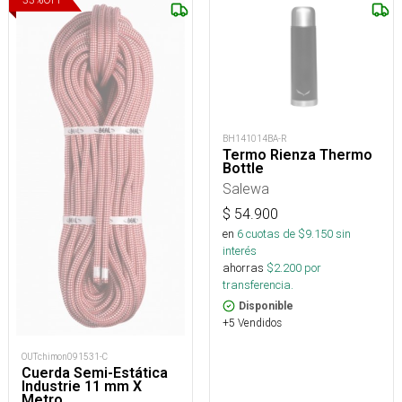
BH141014BA-R
Termo Rienza Thermo
Bottle
Salewa
$
54.900
en
6
cuotas de $
9.150
sin
interés
ahorras
$
2.200
por
transferencia.
Disponible
+5 Vendidos
OUTchimon091531-C
Cuerda Semi-Estática
Industrie 11 mm X
Metro