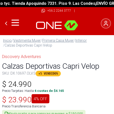
yc. Tienda Apoquindo 7331. Piso 9. Las Condes
¡ENVÍO GRATI
+56 2 2244 3777
|
Inicio
/
Vestimenta Mujer
/
Primera Capa Mujer
/
Inferior
/
Calzas Deportivas Capri Velop
Discovery Adventures
Calzas Deportivas Capri Velop
SKU:
DX.10697.OLV.S
+5 VENDIDOS
$
24.990
Precio Tarjetas: Hasta
6
cuotas de $
4.165
$
23.990
4
% OFF
Precio Transferencia Bancaria
Envío gratis para compras mayores a $150.000