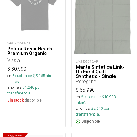
24982026BARB
Polera Resin Heads
Premium Organic
Vissla
LM240507BA-R
Manta Sintética Link-
$
30.990
Up Field Quilt -
en
6
cuotas de $
5.165
sin
Synthetic - Single
Peregrine
interés
ahorras
$
1.240
por
$
65.990
transferencia.
en
6
cuotas de $
10.998
sin
disponible
Sin stock
interés
ahorras
$
2.640
por
transferencia.
Disponible
33
%
OFF