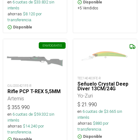
en
6
cuotas de $
33.832
sin
Disponible
interés
+5 Vendidos
ahorras
$
8.120
por
transferencia.
Disponible
ENVÍO
GRATIS
TEC140403FE-R
Señuelo Crystal Deep
GILI200421FE-R
Diver 13CM/24G
Rifle PCP T-REX 5,5MM
Yo-Zuri
Artemis
$
21.990
$
355.990
en
6
cuotas de $
3.665
sin
en
6
cuotas de $
59.332
sin
interés
interés
ahorras
$
880
por
ahorras
$
14.240
por
transferencia.
transferencia.
Disponible
Disponible