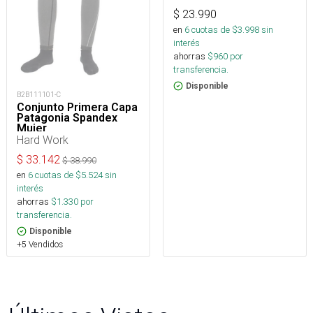
$
23.990
en
6
cuotas de $
3.998
sin
interés
ahorras
$
960
por
transferencia.
Disponible
B2B111101-C
Conjunto Primera Capa
Patagonia Spandex
Mujer
Hard Work
$
33.142
$
38.990
en
6
cuotas de $
5.524
sin
interés
ahorras
$
1.330
por
transferencia.
Disponible
+5 Vendidos