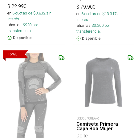
$
22.990
$
79.900
en
6
cuotas de $
3.832
sin
en
6
cuotas de $
13.317
sin
interés
interés
ahorras
$
920
por
ahorras
$
3.200
por
transferencia.
transferencia.
Disponible
Disponible
15
%
OFF
DOI060408BA-R
Camiseta Primera
Capa Bob Mujer
Doite