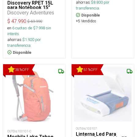
ahorras
$
8.800
por
Discovery RPET 15L
para Notebook 15”
transferencia.
Discovery Adventures
Disponible
$
47.990
+5 Vendidos
$
69.990
en
6
cuotas de $
7.998
sin
interés
ahorras
$
1.920
por
transferencia.
Disponible
38
%
OFF
61
%
OFF
OUTdis103107
OUTDis100101-C
Linterna Led Para
Mochila Lake Tahoe