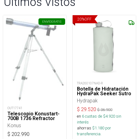
Últimos Vistos
20
%
OFF
ENVÍO
GRATIS
TRA260107NAD-R
Botella de Hidratación
HydraPak Seeker Sutro
Hydrapak
OUT17741
$
29.520
$
36.900
Telescopio Konustart-
en
6
cuotas de $
4.920
sin
700B 1736 Refractor
interés
Konus
ahorras
$
1.180
por
transferencia.
$
202.990