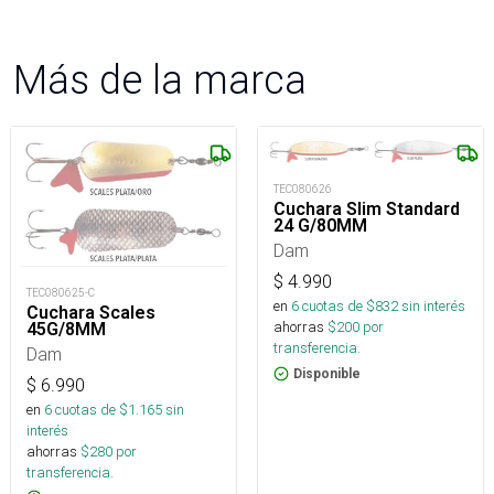
Más de la marca
TEC080626
Cuchara Slim Standard
24 G/80MM
Dam
$
4.990
TEC080625-C
en
6
cuotas de $
832
sin interés
Cuchara Scales
ahorras
$
200
por
45G/8MM
transferencia.
Dam
Disponible
$
6.990
en
6
cuotas de $
1.165
sin
interés
ahorras
$
280
por
transferencia.