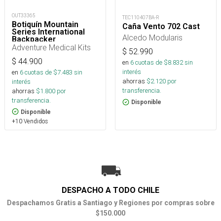
OUT33365
TEC110407BA-R
Botiquín Mountain
Caña Vento 702 Cast
Series International
Alcedo Modularis
Backpacker
Adventure Medical Kits
$
52.990
$
44.900
en
6
cuotas de $
8.832
sin
interés
en
6
cuotas de $
7.483
sin
ahorras
$
2.120
por
interés
transferencia.
ahorras
$
1.800
por
transferencia.
Disponible
Disponible
+10 Vendidos
DESPACHO A TODO CHILE
Despachamos Gratis a Santiago y Regiones por compras sobre
$150.000