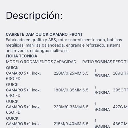
Descripción:
CARRETE DAM QUICK CAMARO FRONT
Fabricado en grafito y ABS, rotor sobredimensionado, bobinas
metálicas, manillas balanceada, engranaje reforzado, sistema
anti reverso, embrague multi-disc.
FICHA TECNICA
MODELO
RODAMIENTOS
CAPACIDAD
RATIO
BOBINAS
PESO
T
QUICK
1
CAMARO
5+1 inox.
220M/0.25MM
5.5
289G
T
BOBINA
63O FD
QUICK
1
CAMARO
5+1 inox.
180M/0.35MM
5.5
395G
T
BOBINA
64O FD
QUICK
1
CAMARO
5+1 inox.
230M/0.35MM
5.5
427G
M
BOBINA
65O FD
QUICK
1
CAMARO
5+1 inox.
215M/0.40MM
5.5
436G
M
BOBINA