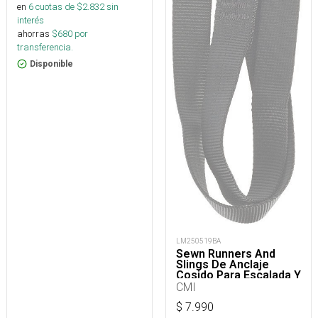
en
6
cuotas de $
2.832
sin
interés
ahorras
$
680
por
transferencia.
Disponible
LM250519BA
Sewn Runners And
Slings De Anclaje
Cosido Para Escalada Y
Rescate
CMI
$
7.990