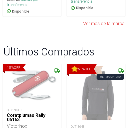
transferencia.
transferencia.
Disponible
Disponible
Ver más de la marca
Últimos Comprados
15
%
OFF
51
%
OFF
ÚLTIMA UNIDAD
OUT1683-C
Coratplumas Rally
06163
Victorinox
OUT15648