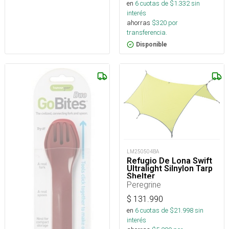
en
6
cuotas de $
1.332
sin
interés
ahorras
$
320
por
transferencia.
Disponible
LM250504BA
Refugio De Lona Swift
Ultralight Silnylon Tarp
Shelter
Peregrine
$
131.990
en
6
cuotas de $
21.998
sin
interés