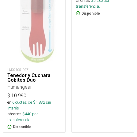
ahorras
$
5.280
por
transferencia.
Disponible
LMO210519FE
Tenedor y Cuchara
Gobites Duo
Humangear
$
10.990
en
6
cuotas de $
1.832
sin
interés
ahorras
$
440
por
transferencia.
Disponible