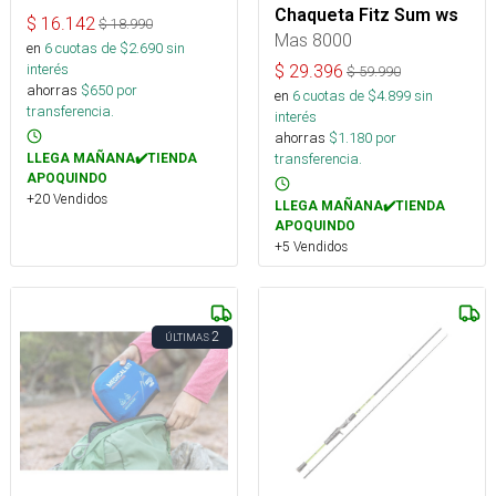
Chaqueta Fitz Sum ws
$
16.142
$
18.990
Mas 8000
en
6
cuotas de $
2.690
sin
interés
$
29.396
$
59.990
ahorras
$
650
por
en
6
cuotas de $
4.899
sin
transferencia.
interés
ahorras
$
1.180
por
transferencia.
LLEGA MAÑANA✔️TIENDA
APOQUINDO
+20 Vendidos
LLEGA MAÑANA✔️TIENDA
APOQUINDO
+5 Vendidos
2
ÚLTIMAS