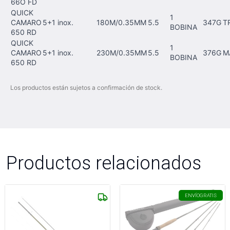
66O FD
QUICK
1
CAMARO
5+1 inox.
180M/0.35MM
5.5
347G
T
BOBINA
650 RD
QUICK
1
CAMARO
5+1 inox.
230M/0.35MM
5.5
376G
M
BOBINA
650 RD
Los productos están sujetos a confirmación de stock.
Productos relacionados
ENVÍO
GRATIS