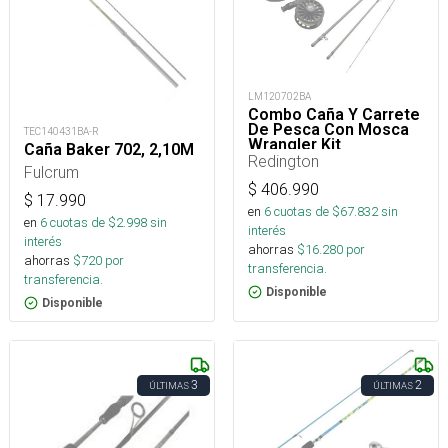
LM120702BA
Combo Caña Y Carrete
De Pesca Con Mosca
TEC140431BA-R
Wrangler Kit
Caña Baker 702, 2,10M
Redington
Fulcrum
$
406.990
$
17.990
en
6
cuotas de $
67.832
sin
en
6
cuotas de $
2.998
sin
interés
interés
ahorras
$
16.280
por
ahorras
$
720
por
transferencia.
transferencia.
Disponible
Disponible
3
2
ÚLTIMAS
ÚLTIMAS