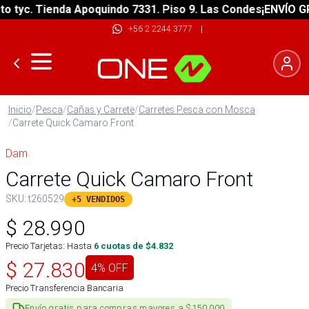
yc. Tienda Apoquindo 7331. Piso 9. Las Condes
¡ENVÍO GRATI
+56 2 2244 3777
|
Inicio
/
Pesca
/
Cañas y Carrete
/
Carretes Pesca con Mosca
/
Carrete Quick Camaro Front
Dam
Carrete Quick Camaro Front
SKU:
t260529
+5 VENDIDOS
$
28.990
Precio Tarjetas: Hasta
6
cuotas de $
4.832
$
27.830
4
% OFF
Precio Transferencia Bancaria
Envío gratis para compras mayores a $150.000