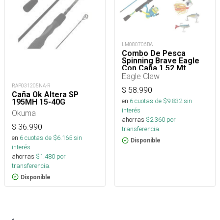
LM080706BA
Combo De Pesca
Spinning Brave Eagle
Con Caña 1.52 Mt
Acción Medium Y Reel
Eagle Claw
RAP031205NA-R
$
58.990
Caña Ok Altera SP
en
6
cuotas de $
9.832
sin
195MH 15-40G
interés
Okuma
ahorras
$
2.360
por
$
36.990
transferencia.
en
6
cuotas de $
6.165
sin
Disponible
interés
ahorras
$
1.480
por
transferencia.
Disponible