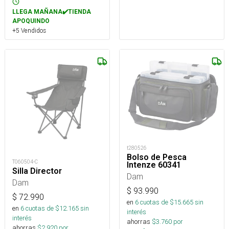
LLEGA MAÑANA✔️TIENDA
APOQUINDO
+5 Vendidos
t280526
Bolso de Pesca
T060504-C
Intenze 60341
Silla Director
Dam
Dam
$
93.990
$
72.990
en
6
cuotas de $
15.665
sin
en
6
cuotas de $
12.165
sin
interés
interés
ahorras
$
3.760
por
ahorras
$
2.920
por