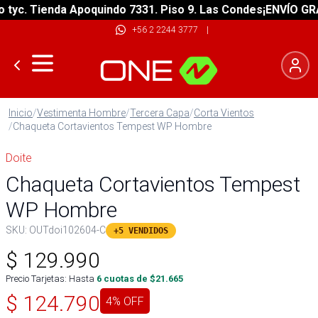
. Tienda Apoquindo 7331. Piso 9. Las Condes
¡ENVÍO GRATIS!
+56 2 2244 3777
|
Inicio
/
Vestimenta Hombre
/
Tercera Capa
/
Corta Vientos
/
Chaqueta Cortavientos Tempest WP Hombre
Doite
Chaqueta Cortavientos Tempest
WP Hombre
SKU:
OUTdoi102604-C
+5 VENDIDOS
$
129.990
Precio Tarjetas: Hasta
6
cuotas de $
21.665
$
124.790
4
% OFF