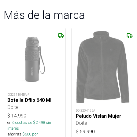
Más de la marca
DOI251104BA-R
Botella Dflip 640 Ml
Doite
DOI220415BA
$
14.990
Peludo Vislan Mujer
Doite
en
6
cuotas de $
2.498
sin
interés
$
59.990
ahorras
$
600
por