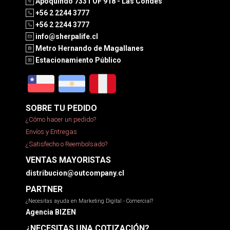
Apoquindo 7331 OF 918 - Las Condes
+56 2 2244 3777
+56 2 2244 3777
info@sherpalife.cl
Metro Hernando de Magallanes
Estacionamiento Público
SOBRE TU PEDIDO
¿Cómo hacer un pedido?
Envíos y Entregas
¿Satisfecho o Reembolsado?
VENTAS MAYORISTAS
distribucion@outcompany.cl
PARTNER
¿Necesitas ayuda en Marketing Digital - Comercial?
Agencia BIZEN
¿NECESITAS UNA COTIZACIÓN?