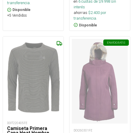
en
6
cuotas de $
9.998
sin
transferencia.
interés
Disponible
ahorras
$
2.400
por
+5 Vendidos
transferencia.
Disponible
ENVÍO
GRATIS
DOIT220405FE
Camiseta Primera
DOI260301FE
Capa Heat Hombre