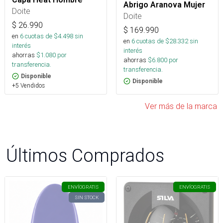
Abrigo Aranova Mujer
Doite
Doite
$
26.990
$
169.990
en
6
cuotas de $
4.498
sin
en
6
cuotas de $
28.332
sin
interés
interés
ahorras
$
1.080
por
ahorras
$
6.800
por
transferencia.
transferencia.
Disponible
Disponible
+5 Vendidos
Ver más de la marca
Últimos Comprados
ENVÍO
GRATIS
ENVÍO
GRATIS
SIN STOCK