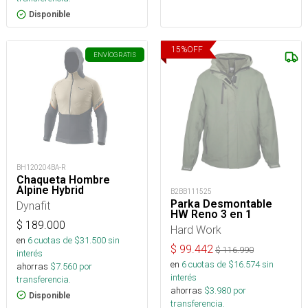
Disponible
15
%
OFF
ENVÍO
GRATIS
BH120204BA-R
Chaqueta Hombre
Alpine Hybrid
B2BB111525
Parka Desmontable
Dynafit
HW Reno 3 en 1
$
189.000
Hard Work
en
6
cuotas de $
31.500
sin
$
99.442
$
116.990
interés
en
6
cuotas de $
16.574
sin
ahorras
$
7.560
por
interés
transferencia.
ahorras
$
3.980
por
Disponible
transferencia.