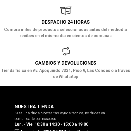
DESPACHO 24 HORAS
Compra miles de productos seleccionados antes del mediodía
recibes en el mismo día en cientos de comunas
CAMBIOS Y DEVOLUCIONES
Tienda física en Av. Apoquindo 7331, Piso 9, Las Condes o a través
de WhatsApp
NUESTRA TIENDA
Si es una duda o necesitas ayuda tecnica, no dudes en
comunicarte con nosotros
Lun. - Vie. 10:30 a 14:30 - 15:00 a 19:00