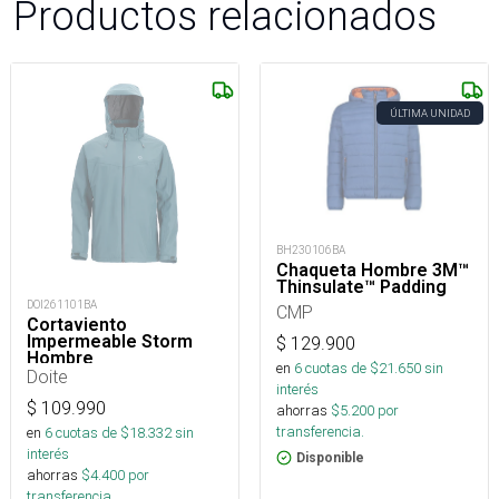
Productos relacionados
ÚLTIMA UNIDAD
BH230106BA
Chaqueta Hombre 3M™
Thinsulate™ Padding
DOI261101BA
CMP
Cortaviento
Impermeable Storm
$
129.900
Hombre
en
6
cuotas de $
21.650
sin
Doite
interés
$
109.990
ahorras
$
5.200
por
transferencia.
en
6
cuotas de $
18.332
sin
interés
Disponible
ahorras
$
4.400
por
transferencia.