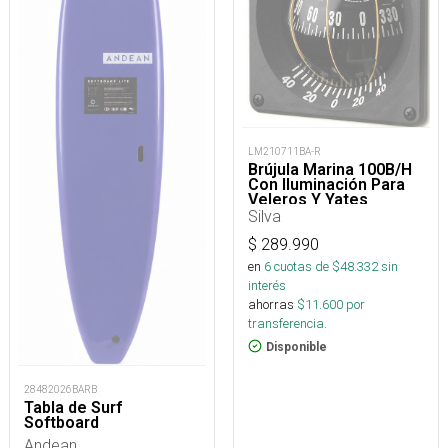
LM210711BA-R
Brújula Marina 100B/H
Con Iluminación Para
Veleros Y Yates
Silva
$
289.990
en
6
cuotas de $
48.332
sin
interés
ahorras
$
11.600
por
transferencia.
Disponible
28482026BARB
Tabla de Surf
Softboard
Andean