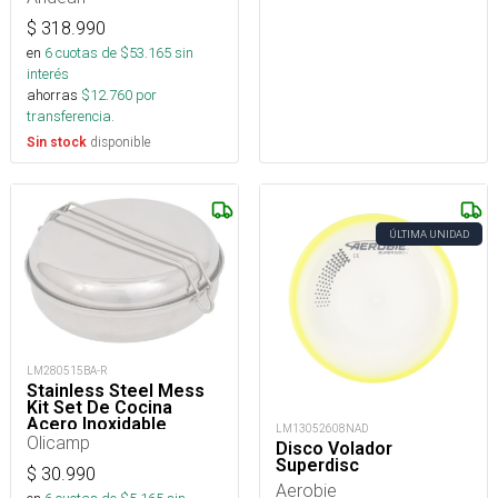
$
318.990
en
6
cuotas de $
53.165
sin
interés
ahorras
$
12.760
por
transferencia.
disponible
Sin stock
ÚLTIMA UNIDAD
LM280515BA-R
Stainless Steel Mess
Kit Set De Cocina
Acero Inoxidable
LM13052608NAD
Camping
Olicamp
Disco Volador
Superdisc
$
30.990
Aerobie