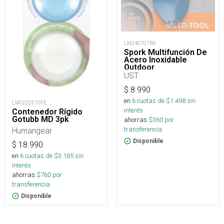
LM240707BA
Spork Multifunción De
Acero Inoxidable
Outdoor
UST
$
8.990
en
6
cuotas de $
1.498
sin
LMO220510FE
interés
Contenedor Rígido
Gotubb MD 3pk
ahorras
$
360
por
transferencia.
Humangear
Disponible
$
18.990
en
6
cuotas de $
3.165
sin
interés
ahorras
$
760
por
transferencia.
Disponible