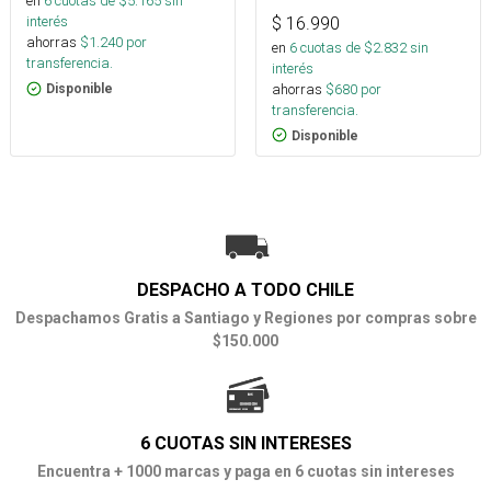
en
6
cuotas de $
5.165
sin
interés
$
16.990
ahorras
$
1.240
por
en
6
cuotas de $
2.832
sin
transferencia.
interés
ahorras
$
680
por
Disponible
transferencia.
Disponible
DESPACHO A TODO CHILE
Despachamos Gratis a Santiago y Regiones por compras sobre
$150.000
6 CUOTAS SIN INTERESES
Encuentra + 1000 marcas y paga en 6 cuotas sin intereses