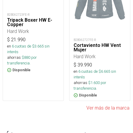
B2B062723FE-R
Tripack Boxer HW E-
Copper
Hard Work
$
21.990
B2B062727FE-R
Cortaviento HW Vent
en
6
cuotas de $
3.665
sin
Mujer
interés
Hard Work
ahorras
$
880
por
transferencia.
$
39.990
Disponible
en
6
cuotas de $
6.665
sin
interés
ahorras
$
1.600
por
transferencia.
Disponible
Ver más de la marca