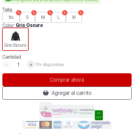
Talla
:
Xs
S
M
L
Xl
Color
:
Gris Oscuro
Gris Oscuro
Cantidad:
-
+
10+ disponibles
Comprar ahora
Agregar al carrito
4%
OFF