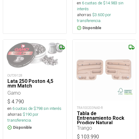
en
6
cuotas de $
14.983
sin
interés
ahorras
$
3.600
por
transferencia.
Disponible
OUT39128
Lata 250 Poston 4,5
mm Match
Gamo
$
4.790
en
6
cuotas de $
798
sin interés
TRA100203NAD-R
Tabla de
ahorras
$
190
por
Entrenamiento Rock
transferencia.
Prodigy Natural
Trango
Disponible
$
103.990