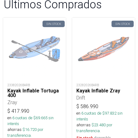
Últimos Comprados
SIN STOCK
SIN STOCK
23382026BARB
23282026BARB
Kayak Inflable Tortuga
Kayak Inflable Zray
400
Drift
Zray
$
586.990
$
417.990
en
6
cuotas de $
97.832
sin
en
6
cuotas de $
69.665
sin
interés
interés
ahorras
$
23.480
por
ahorras
$
16.720
por
transferencia.
transferencia.
disponible