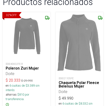
Productos relacionados
32
%
OFF
DOI040602FE-R
Poleron Zuri Mujer
Doite
DOI021105FE
$
20.333
$
29.990
Chaqueta Polar Fleece
en
6
cuotas de $
3.389
sin
Belenus Mujer
interés
Doite
ahorras
$
810
por
$
49.990
transferencia.
en
6
cuotas de $
8.332
sin