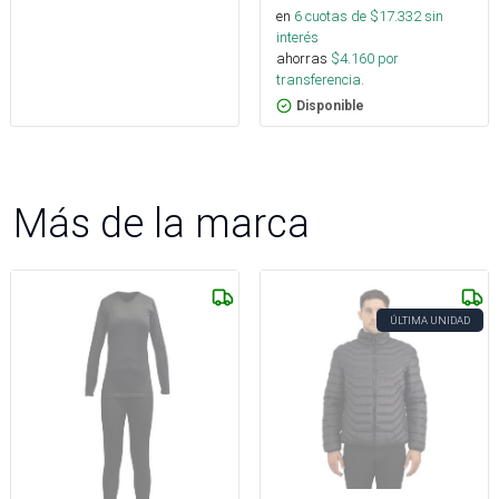
en
6
cuotas de $
17.332
sin
interés
ahorras
$
4.160
por
transferencia.
Disponible
Más de la marca
ÚLTIMA UNIDAD