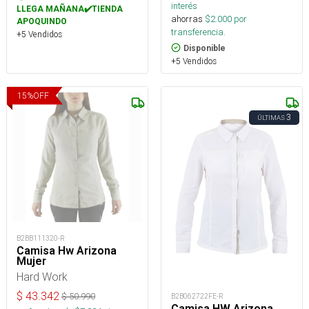
interés
LLEGA MAÑANA✔️TIENDA
ahorras
$
2.000
por
APOQUINDO
transferencia.
+5 Vendidos
Disponible
+5 Vendidos
15
%
OFF
3
ÚLTIMAS
B2BB111320-R
Camisa Hw Arizona
Mujer
Hard Work
$
43.342
$
50.990
B2B062722FE-R
Camisa HW Arizona