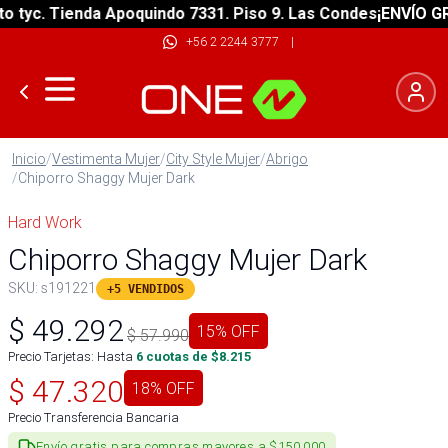
yc. Tienda Apoquindo 7331. Piso 9. Las Condes
¡ENVÍO GRATI
+56 2 2244 3777
|
Inicio
/
Vestimenta Mujer
/
City Style Mujer
/
Abrigo
/
Chiporro Shaggy Mujer Dark
Hard Work
Chiporro Shaggy Mujer Dark
SKU:
s191221
+5 VENDIDOS
$
49.292
15
% OFF
$
57.990
Precio Tarjetas: Hasta
6
cuotas de $
8.215
$
47.320
18
% OFF
Precio Transferencia Bancaria
Envío gratis para compras mayores a $150.000