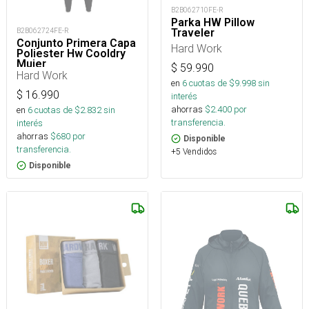
B2B062710FE-R
Parka HW Pillow
Traveler
B2B062724FE-R
Conjunto Primera Capa
Hard Work
Poliester Hw Cooldry
Mujer
$
59.990
Hard Work
en
6
cuotas de $
9.998
sin
$
16.990
interés
ahorras
$
2.400
por
en
6
cuotas de $
2.832
sin
transferencia.
interés
ahorras
$
680
por
Disponible
transferencia.
+5 Vendidos
Disponible