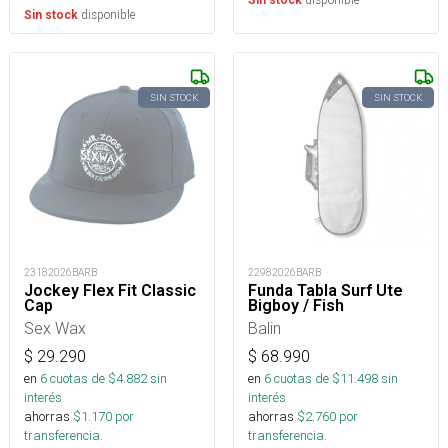
Sin stock
disponible
Sin stock
SIN STOCK
SIN STOCK
23182026BARB
22982026BARB
Jockey Flex Fit Classic
Funda Tabla Surf Ute
Cap
Bigboy / Fish
Sex Wax
Balin
$
29.290
$
68.990
en
6
cuotas de $
4.882
sin
en
6
cuotas de $
11.498
sin
interés
interés
ahorras
$
1.170
por
ahorras
$
2.760
por
transferencia.
transferencia.