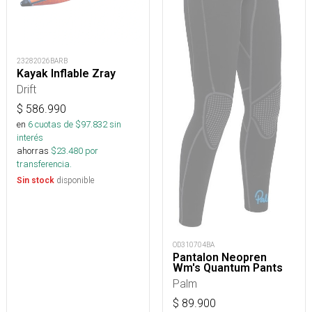
23282026BARB
Kayak Inflable Zray
Drift
$
586.990
en
6
cuotas de $
97.832
sin
interés
ahorras
$
23.480
por
transferencia.
disponible
Sin stock
OD310704BA
Pantalon Neopren
Wm's Quantum Pants
Palm
$
89.900