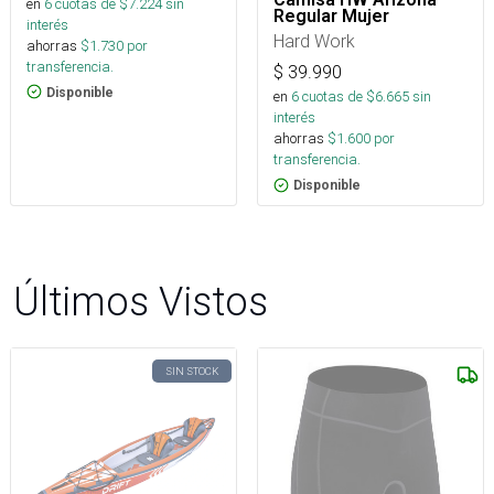
en
6
cuotas de $
7.224
sin
Regular Mujer
interés
Hard Work
ahorras
$
1.730
por
transferencia.
$
39.990
Disponible
en
6
cuotas de $
6.665
sin
interés
ahorras
$
1.600
por
transferencia.
Disponible
Últimos Vistos
SIN STOCK