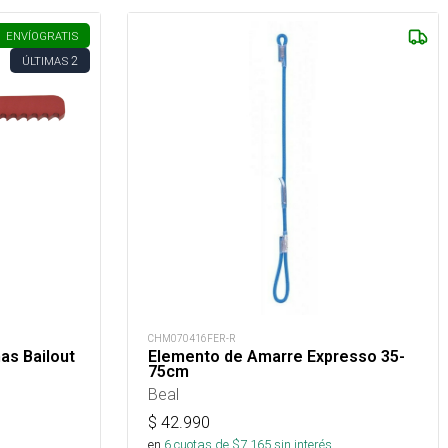
ENVÍO
GRATIS
2
ÚLTIMAS
CHM070416FER-R
as Bailout
Elemento de Amarre Expresso 35-
75cm
Beal
$
42.990
s
en
6
cuotas de $
7.165
sin interés