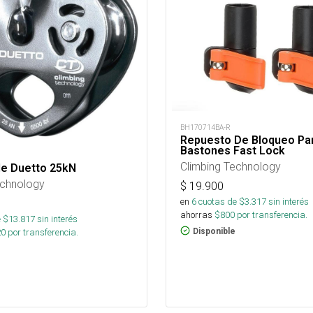
BH170714BA-R
Repuesto De Bloqueo Pa
Bastones Fast Lock
Climbing Technology
le Duetto 25kN
echnology
$
19.900
en
6
cuotas de $
3.317
sin interés
ahorras
$
800
por transferencia.
 $
13.817
sin interés
Disponible
20
por transferencia.