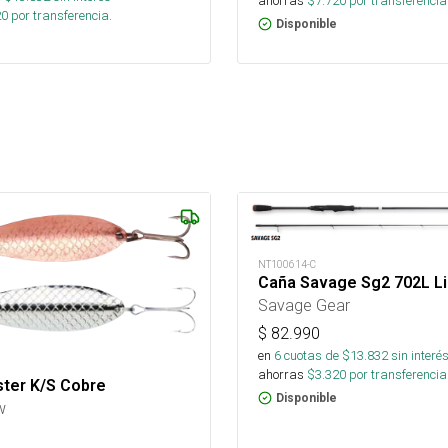
ahorras
$
7.720
por transferencia
20
por transferencia.
Disponible
NT100614-C
Caña Savage Sg2 702L L
Savage Gear
$
82.990
en
6
cuotas de $
13.832
sin interé
ahorras
$
3.320
por transferencia
ster K/S Cobre
Disponible
w