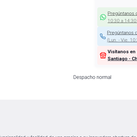
Pregúntanos 
10:30 a 14:30
Pregúntanos d
(
Lun. - Vie. 10
Visítanos en
Santiago - Ch
Despacho normal