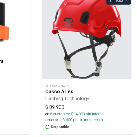
2
ÚLTIMAS
ra
BH170902NA-R
Casco Aries
Climbing Technology
$
89.900
en
6
cuotas de $
14.983
sin interés
ahorras
$
3.600
por transferencia.
Disponible