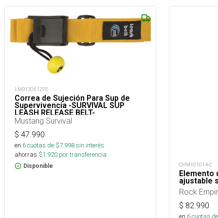
LMO130512FE
Correa de Sujeción Para Sup de
Supervivencia -SURVIVAL SUP
LEASH RELEASE BELT-
Mustang Survival
$
47.990
en
6
cuotas de $
7.998
sin interés
ahorras
$
1.920
por transferencia.
CHM101014-C
Disponible
Elemento 
ajustable
Rock Empi
$
82.990
en
6
cuotas de