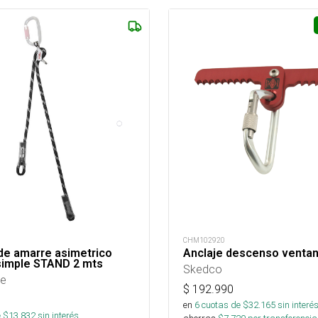
CHM102920
de amarre asimetrico
Anclaje descenso ventan
 simple STAND 2 mts
Skedco
re
$
192.990
en
6
cuotas de $
32.165
sin interé
 $
13.832
sin interés