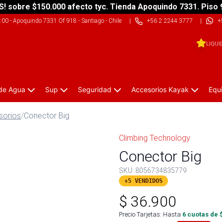
S! sobre $150.000 afecto tyc. Tienda Apoquindo 7331. Piso 
9:00
-
Apoquindo 7331 Of 918 - Santiago - Chile
|
+56 2 2244 3777
|
+
LIQUI
 de Agua
Sup
Seguridad
Accesorios Kayak
Equ
sorios
/
Conector Big
Climbing Technology
Conector Big
SKU:
8056734835779
+5 VENDIDOS
$
36.900
Precio Tarjetas: Hasta
6
cuotas de 