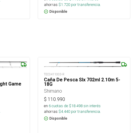
.
ahorras
$
1.720
por transferencia.
Disponible
TEC0411003-R
Caña De Pesca Slx 702ml 2.10m 5-
ight Game
18G
Shimano
$
110.990
s
en
6
cuotas de $
18.498
sin interés
.
ahorras
$
4.440
por transferencia.
Disponible