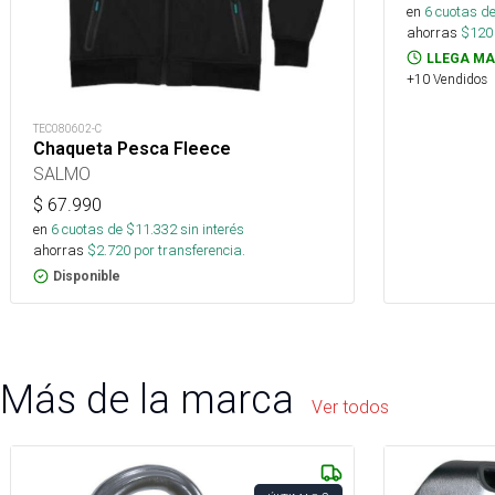
en
6
cuotas de
ahorras
$
120
LLEGA MA
+10 Vendidos
TEC080602-C
Chaqueta Pesca Fleece
SALMO
$
67.990
en
6
cuotas de $
11.332
sin interés
ahorras
$
2.720
por transferencia.
Disponible
Más de la marca
Ver todos