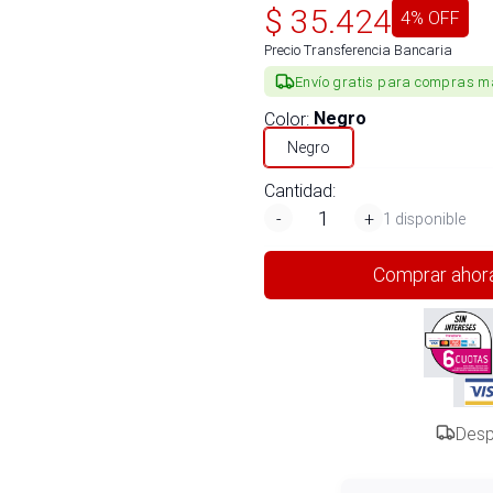
$
35.424
4
% OFF
Precio Transferencia Bancaria
Envío gratis para compras m
Color
:
Negro
Negro
Cantidad:
-
+
1 disponible
Comprar ahor
Desp