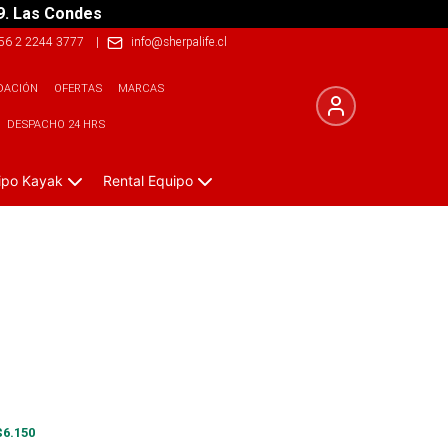
9. Las Condes
56 2 2244 3777
|
info@sherpalife.cl
DACIÓN
OFERTAS
MARCAS
DESPACHO 24 HRS
ipo Kayak
Rental Equipo
$
6.150