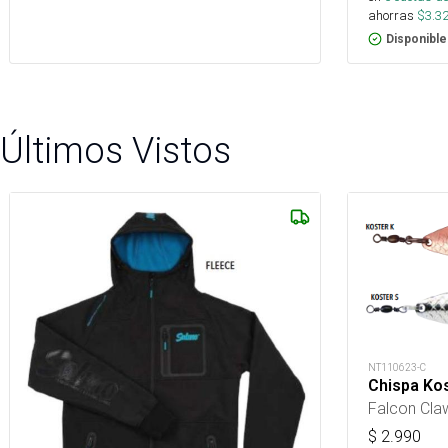
ahorras
$
3.3
Disponible
Últimos Vistos
NT110623-C
Chispa Ko
Falcon Cla
$
2.990