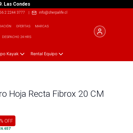
9. Las Condes
56 2 2244 3777
|
info@sherpalife.cl
DACIÓN
OFERTAS
MARCAS
DESPACHO 24 HRS
ipo Kayak
Rental Equipo
ero Hoja Recta Fibrox 20 CM
% OFF
$
6.657