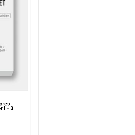
ores
 I – 3