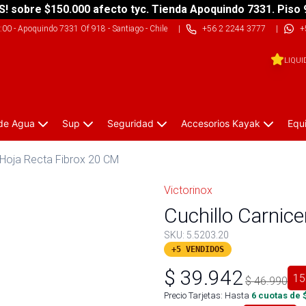
S! sobre $150.000 afecto tyc. Tienda Apoquindo 7331. Piso 
9:00
-
Apoquindo 7331 Of 918 - Santiago - Chile
|
+56 2 2244 3777
|
+
LIQUI
 de Agua
Sup
Seguridad
Accesorios Kayak
Equ
 Hoja Recta Fibrox 20 CM
Victorinox
Cuchillo Carnic
SKU:
5.5203.20
+5 VENDIDOS
$
39.942
15
$
46.990
Precio Tarjetas: Hasta
6
cuotas de 