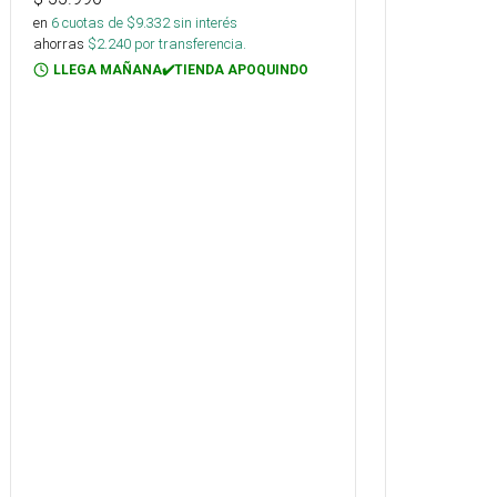
en
6
cuotas de $
9.332
sin interés
ahorras
$
2.240
por transferencia.
LLEGA MAÑANA✔️TIENDA APOQUINDO