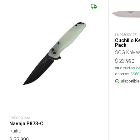
LMO180501FE
Cuchillo K
Pack
SOG Knive
$
23.990
en
6
cuotas de
ahorras
$
960
Disponible
TOR090203JA
Navaja P873-C
Ruike
$
55.990