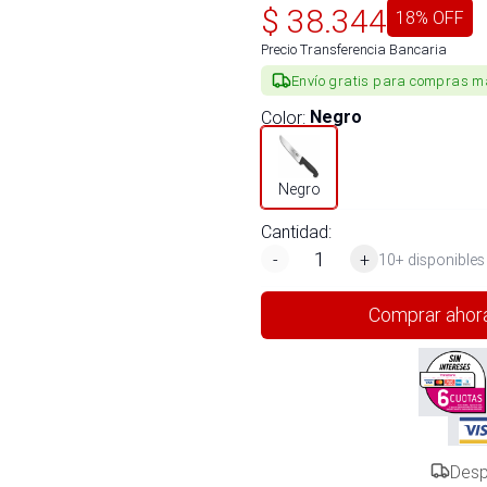
$
38.344
18
% OFF
Precio Transferencia Bancaria
Envío gratis para compras m
Color
:
Negro
Negro
Cantidad:
-
+
10+ disponibles
Comprar ahor
Desp