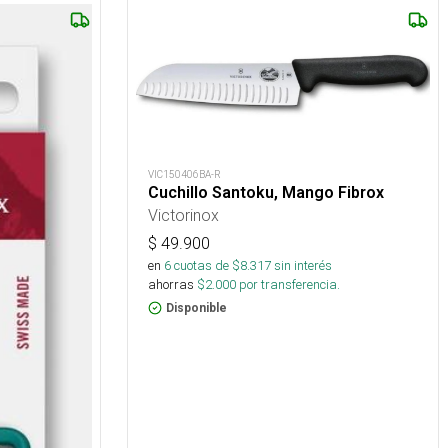
VIC150406BA-R
Cuchillo Santoku, Mango Fibrox
Victorinox
$
49.900
en
6
cuotas de $
8.317
sin interés
ahorras
$
2.000
por transferencia.
Disponible