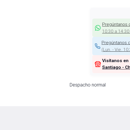
Pregúntanos 
10:30 a 14:30
Pregúntanos d
(
Lun. - Vie. 10
Visítanos en
Santiago - Ch
Despacho normal