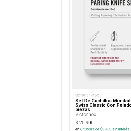
VIC190104NAD-C
Set De Cuchillos Mondad
Swiss Classic Con Pelador
piezas
Victorinox
$
20.900
en
6
cuotas de $
3.483
sin interés