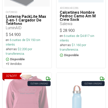
4053866402286
Calcetines Hombre
OUT28650
Pedroc Camo Am M
Linterna PackLite Max
Crew Sock
2-en-1 Cargador De
Salewa
Teléfono
LuminAID
$
28.900
$
54.900
en
6
cuotas de $
4.817
sin
en
6
cuotas de $
9.150
sin
interés
interés
ahorras
$
1.160
por
ahorras
$
2.200
por
transferencia.
transferencia.
Disponible
Disponible
+5 Vendidos
32
%
OFF
ÚLTIMA UNIDAD
ÚLTIMA UNIDAD