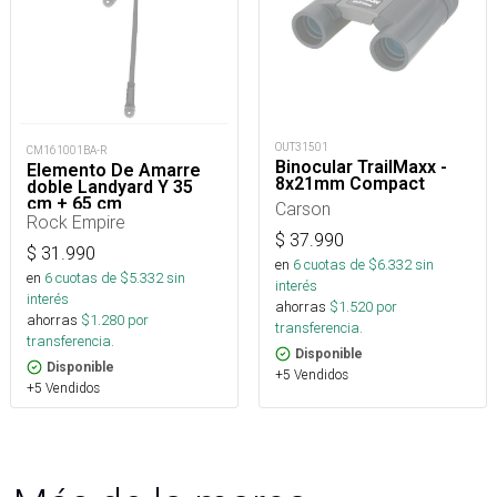
OUT31501
CM161001BA-R
Binocular TrailMaxx -
Elemento De Amarre
8x21mm Compact
doble Landyard Y 35
cm + 65 cm
Carson
Rock Empire
$
37.990
$
31.990
en
6
cuotas de $
6.332
sin
en
6
cuotas de $
5.332
sin
interés
interés
ahorras
$
1.520
por
ahorras
$
1.280
por
transferencia.
transferencia.
Disponible
Disponible
+5 Vendidos
+5 Vendidos