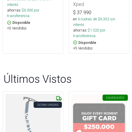
Xped
interés
ahorras
$
6.000
por
$
37.990
transferencia.
en
6
cuotas de $
6.332
sin
Disponible
interés
+5 Vendidos
ahorras
$
1.520
por
transferencia.
Disponible
+5 Vendidos
Últimos Vistos
ENVÍO
GRATIS
ÚLTIMA UNIDAD