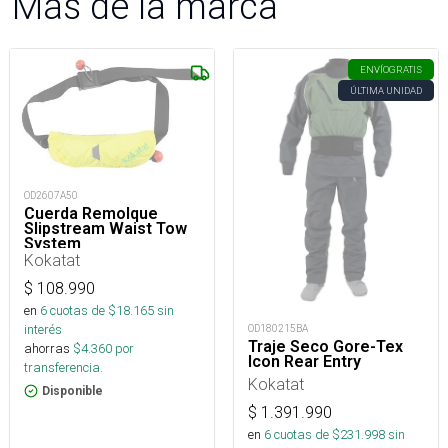
Más de la marca
ENVÍO
GRATIS
ÚLTIMA UNIDAD
OD2607A50
Cuerda Remolque
Slipstream Waist Tow
System
Kokatat
$
108.990
en
6
cuotas de $
18.165
sin
interés
OD180215BA
Traje Seco Gore-Tex
ahorras
$
4.360
por
Icon Rear Entry
transferencia.
Kokatat
Disponible
$
1.391.990
en
6
cuotas de $
231.998
sin