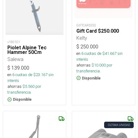
GIFTCARD250
Gift Card $250.000
Kelty
v180101
$
250.000
Piolet Alpine Tec
Hammer 50Cm
en
6
cuotas de $
41.667
sin
Salewa
interés
ahorras
$
10.000
por
$
139.000
transferencia.
en
6
cuotas de $
23.167
sin
Disponible
interés
ahorras
$
5.560
por
transferencia.
Disponible
ÚLTIMA UNIDAD