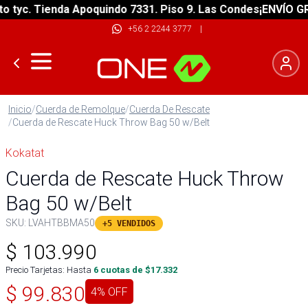
yc. Tienda Apoquindo 7331. Piso 9. Las Condes
¡ENVÍO GRATI
+56 2 2244 3777
|
Inicio
/
Cuerda de Remolque
/
Cuerda De Rescate
/
Cuerda de Rescate Huck Throw Bag 50 w/Belt
Kokatat
Cuerda de Rescate Huck Throw
Bag 50 w/Belt
SKU:
LVAHTBBMA50
+5 VENDIDOS
$
103.990
Precio Tarjetas: Hasta
6
cuotas de $
17.332
$
99.830
4
% OFF