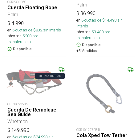
ODR230106GI
Palm
Cuerda Floating Rope
$
86.990
Palm
en
6
cuotas de $
14.498
sin
$
4.990
interés
en
6
cuotas de $
832
sin interés
ahorras
$
3.480
por
ahorras
$
200
por
transferencia.
transferencia.
Disponible
Disponible
+5 Vendidos
ÚLTIMA UNIDAD
OUTOD092506
Cuerda De Remolque
Sea Guide
Whetman
$
149.990
ODR101207FE-R
Cola Xped Tow Tether
en
6
cuotas de $
24.998
sin