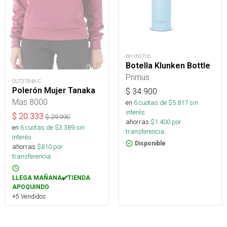
BH160706
Botella Klunken Bottle
Primus
OUT37846-C
Polerón Mujer Tanaka
$
34.900
Mas 8000
en
6
cuotas de $
5.817
sin
interés
$
20.333
$
29.990
ahorras
$
1.400
por
en
6
cuotas de $
3.389
sin
transferencia.
interés
Disponible
ahorras
$
810
por
transferencia.
LLEGA MAÑANA✔️TIENDA
APOQUINDO
+5 Vendidos