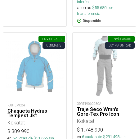
interés
ahorras
$
55.680
por
transferencia.
Disponible
ENVÍO
GRATIS
ENVÍO
GRATIS
3
ÚLTIMAS
ÚLTIMA UNIDAD
ODRT1906005CA
PJUTEMOC4
Traje Seco Wmn's
Chaqueta Hydrus
Gore-Tex Pro Icon
Tempest Jkt
Kokatat
Kokatat
$
1.748.990
$
309.990
en
6
cuotas de $
291.498
sin
en
6
cuotas de $
51.665
sin