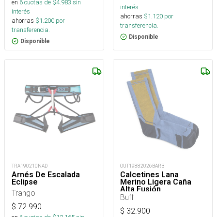
en
6
cuotas de $
4.983
sin
interés
interés
ahorras
$
1.120
por
ahorras
$
1.200
por
transferencia.
transferencia.
Disponible
Disponible
TRA190210NAD
OUT19882026BARB
Arnés De Escalada
Calcetines Lana
Eclipse
Merino Ligera Caña
Alta Fusión
Trango
Buff
$
72.990
$
32.900