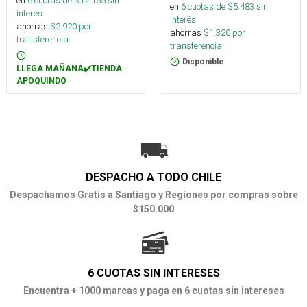
en
6
cuotas de $
12.165
sin
en
6
cuotas de $
5.483
sin
interés
interés
ahorras
$
2.920
por
ahorras
$
1.320
por
transferencia.
transferencia.
Disponible
LLEGA MAÑANA✔️TIENDA
APOQUINDO
DESPACHO A TODO CHILE
Despachamos Gratis a Santiago y Regiones por compras sobre
$150.000
6 CUOTAS SIN INTERESES
Encuentra + 1000 marcas y paga en 6 cuotas sin intereses