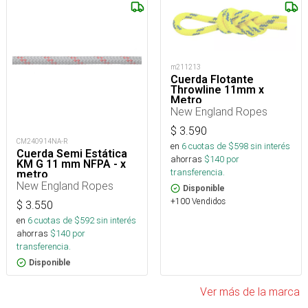
m211213
Cuerda Flotante
Throwline 11mm x
Metro
New England Ropes
$
3.590
CM240914NA-R
en
6
cuotas de $
598
sin interés
Cuerda Semi Estática
ahorras
$
140
por
KM G 11 mm NFPA - x
transferencia.
metro
New England Ropes
Disponible
+100 Vendidos
$
3.550
en
6
cuotas de $
592
sin interés
ahorras
$
140
por
transferencia.
Disponible
Ver más de la marca