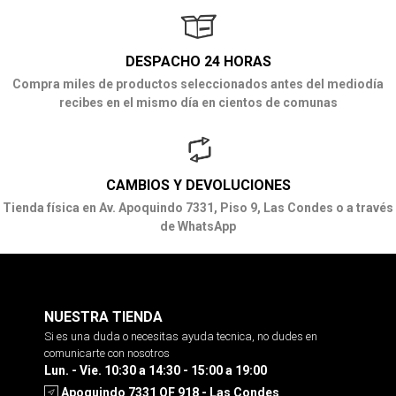
DESPACHO 24 HORAS
Compra miles de productos seleccionados antes del mediodía
recibes en el mismo día en cientos de comunas
CAMBIOS Y DEVOLUCIONES
Tienda física en Av. Apoquindo 7331, Piso 9, Las Condes o a través
de WhatsApp
NUESTRA TIENDA
Si es una duda o necesitas ayuda tecnica, no dudes en
comunicarte con nosotros
Lun. - Vie. 10:30 a 14:30 - 15:00 a 19:00
Apoquindo 7331 OF 918 - Las Condes