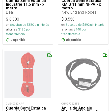
Cuerda Semi Estática
Cuerda Semi Estática
Industrie 11.5 mm - x
KM G 11 mm NFPA - x
metro
metro
Beal
New England Ropes
$
3.300
$
3.550
en
6
cuotas de $
550
sin interés
en
6
cuotas de $
592
sin interés
ahorras
$
130
por
ahorras
$
140
por
transferencia.
transferencia.
Disponible
Disponible
CM240910NA-R
CHM070228FE
Cuerda Semi Estática
Anilla de Anclaje