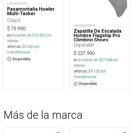
LMO260520FE
Pasamontaña Howler
Multi-Tasker
Chaos
LM050609BA-R
$
79.990
Zapatilla De Escalada
en
6
cuotas de $
13.332
sin
Hombre Flagship Pro
Climbing Shoes
interés
Unparallel
ahorras
$
3.200
por
transferencia.
$
227.990
Disponible
en
6
cuotas de $
37.998
sin
interés
ahorras
$
9.120
por
transferencia.
Disponible
Más de la marca