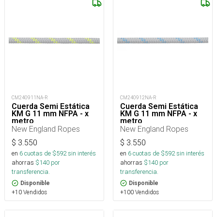
CM240911NA-R
CM240912NA-R
Cuerda Semi Estática
Cuerda Semi Estática
KM G 11 mm NFPA - x
KM G 11 mm NFPA - x
metro
metro
New England Ropes
New England Ropes
$
3.550
$
3.550
en
6
cuotas de $
592
sin interés
en
6
cuotas de $
592
sin interés
ahorras
$
140
por
ahorras
$
140
por
transferencia.
transferencia.
Disponible
Disponible
+10 Vendidos
+100 Vendidos