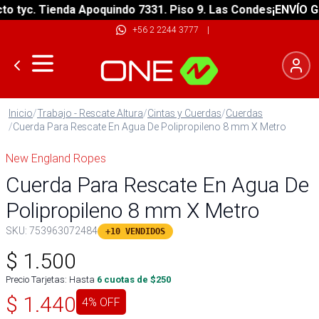
tyc. Tienda Apoquindo 7331. Piso 9. Las Condes
¡ENVÍO GRAT
+56 2 2244 3777
|
Inicio
/
Trabajo - Rescate Altura
/
Cintas y Cuerdas
/
Cuerdas
/
Cuerda Para Rescate En Agua De Polipropileno 8 mm X Metro
New England Ropes
Cuerda Para Rescate En Agua De
Polipropileno 8 mm X Metro
SKU:
753963072484
+10 VENDIDOS
$
1.500
Precio Tarjetas: Hasta
6
cuotas de $
250
$
1.440
4
% OFF