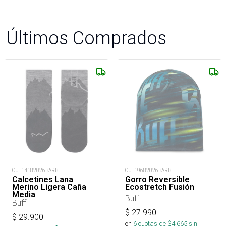
Últimos Comprados
OUT14182026BARB
OUT19682026BARB
Calcetines Lana
Gorro Reversible
Merino Ligera Caña
Ecostretch Fusión
Media
Buff
Buff
$
27.990
$
29.900
en
6
cuotas de $
4.665
sin