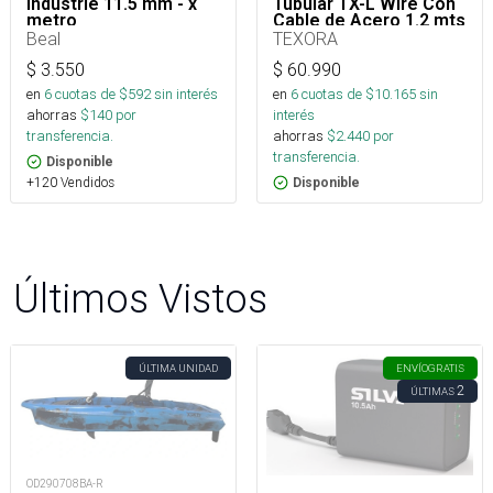
Industrie 11.5 mm - x
Tubular TX-L Wire Con
metro
Cable de Acero 1.2 mts
50kN
Beal
TEXORA
$
3.550
$
60.990
en
6
cuotas de $
592
sin interés
en
6
cuotas de $
10.165
sin
ahorras
$
140
por
interés
transferencia.
ahorras
$
2.440
por
transferencia.
Disponible
+120 Vendidos
Disponible
Últimos Vistos
ÚLTIMA UNIDAD
ENVÍO
GRATIS
2
ÚLTIMAS
OD290708BA-R