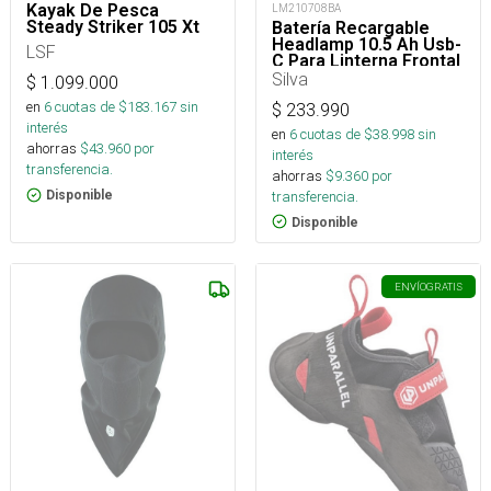
Kayak De Pesca
LM210708BA
Steady Striker 105 Xt
Batería Recargable
Headlamp 10.5 Ah Usb-
LSF
C Para Linterna Frontal
Silva
$
1.099.000
en
6
cuotas de $
183.167
sin
$
233.990
interés
en
6
cuotas de $
38.998
sin
ahorras
$
43.960
por
interés
transferencia.
ahorras
$
9.360
por
transferencia.
Disponible
Disponible
ENVÍO
GRATIS