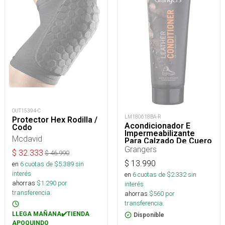
OUT15394-C
LM180618BA-R
Protector Hex Rodilla /
Acondicionador E
Codo
Impermeabilizante
Mcdavid
Para Calzado De Cuero
75 Ml
Grangers
$
32.333
$
46.990
$
13.990
en
6
cuotas de $
5.389
sin
interés
en
6
cuotas de $
2.332
sin
ahorras
$
1.290
por
interés
transferencia.
ahorras
$
560
por
transferencia.
LLEGA MAÑANA✔️TIENDA
Disponible
APOQUINDO