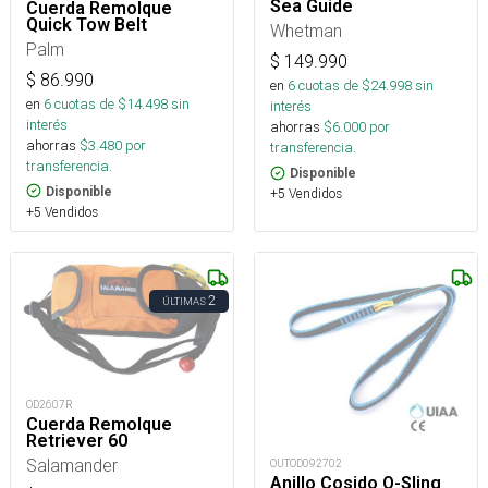
Sea Guide
Cuerda Remolque
Quick Tow Belt
Whetman
Palm
$
149.990
$
86.990
en
6
cuotas de $
24.998
sin
en
6
cuotas de $
14.498
sin
interés
interés
ahorras
$
6.000
por
ahorras
$
3.480
por
transferencia.
transferencia.
Disponible
Disponible
+5 Vendidos
+5 Vendidos
2
ÚLTIMAS
OD2607R
Cuerda Remolque
Retriever 60
Salamander
OUTOD092702
Anillo Cosido O-Sling