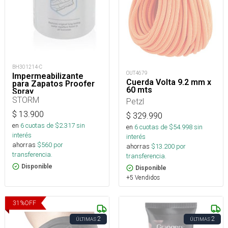
BH301214-C
OUT4679
Impermeabilizante
Cuerda Volta 9.2 mm x
para Zapatos Proofer
60 mts
Spray
STORM
Petzl
$
13.900
$
329.990
en
6
cuotas de $
2.317
sin
en
6
cuotas de $
54.998
sin
interés
interés
ahorras
$
560
por
ahorras
$
13.200
por
transferencia.
transferencia.
Disponible
Disponible
+5 Vendidos
31
%
OFF
2
2
ÚLTIMAS
ÚLTIMAS