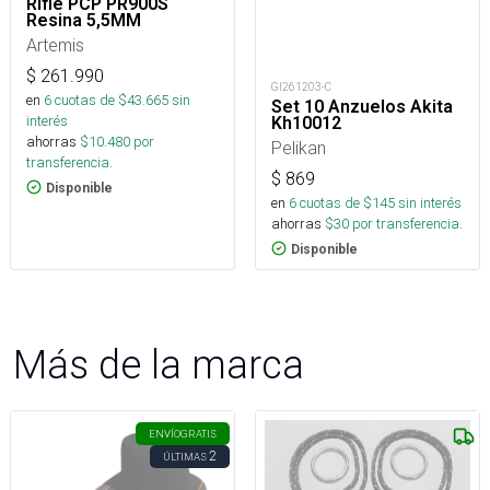
Rifle PCP PR900S
Resina 5,5MM
Artemis
$
261.990
GI261203-C
en
6
cuotas de $
43.665
sin
Set 10 Anzuelos Akita
interés
Kh10012
ahorras
$
10.480
por
Pelikan
transferencia.
$
869
Disponible
en
6
cuotas de $
145
sin interés
ahorras
$
30
por transferencia.
Disponible
Más de la marca
ENVÍO
GRATIS
2
ÚLTIMAS