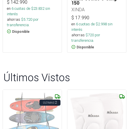
$
142.990
150
en
6
cuotas de $
23.832
sin
XINDA
interés
$
17.990
ahorras
$
5.720
por
en
6
cuotas de $
2.998
sin
transferencia.
interés
Disponible
ahorras
$
720
por
transferencia.
Disponible
Últimos Vistos
2
ÚLTIMAS