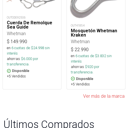
OUTOD092506
Cuerda De Remolque
OUT41854
Sea Guide
Mosquetón Whetman
Whetman
Kraken
Whetman
$
149.990
en
6
cuotas de $
24.998
sin
$
22.990
interés
en
6
cuotas de $
3.832
sin
ahorras
$
6.000
por
interés
transferencia.
ahorras
$
920
por
Disponible
transferencia.
+5 Vendidos
Disponible
+5 Vendidos
Ver más de la marca
Últimos Comprados