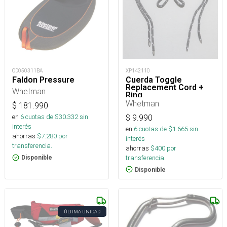
XP142110
OD050311BA
Cuerda Toggle
Faldon Pressure
Replacement Cord +
Whetman
Ring
Whetman
$
181.990
en
6
cuotas de $
30.332
sin
$
9.990
interés
en
6
cuotas de $
1.665
sin
ahorras
$
7.280
por
interés
transferencia.
ahorras
$
400
por
transferencia.
Disponible
Disponible
ÚLTIMA UNIDAD