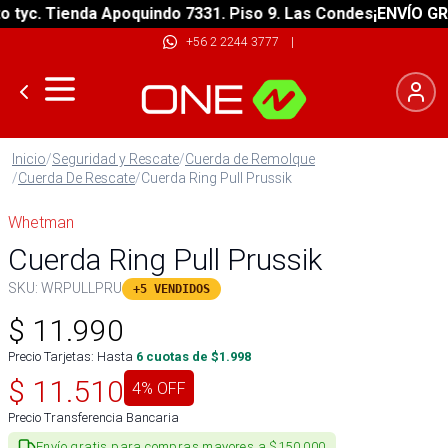
yc. Tienda Apoquindo 7331. Piso 9. Las Condes
¡ENVÍO GRATI
+56 2 2244 3777
|
Inicio
/
Seguridad y Rescate
/
Cuerda de Remolque
/
Cuerda De Rescate
/
Cuerda Ring Pull Prussik
Whetman
Cuerda Ring Pull Prussik
SKU:
WRPULLPRU
+5 VENDIDOS
$
11.990
Precio Tarjetas: Hasta
6
cuotas de $
1.998
$
11.510
4
% OFF
Precio Transferencia Bancaria
Envío gratis para compras mayores a $150.000