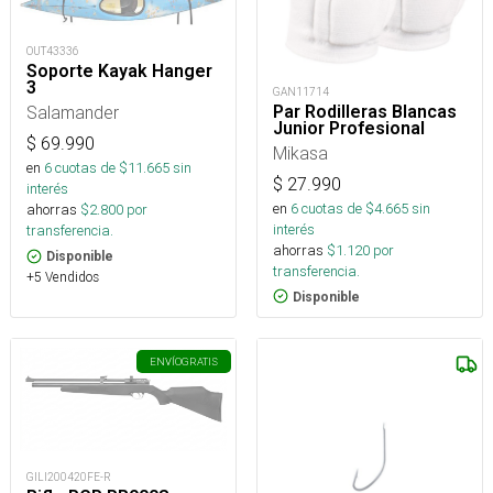
OUT43336
Soporte Kayak Hanger
3
GAN11714
Par Rodilleras Blancas
Salamander
Junior Profesional
$
69.990
Mikasa
en
6
cuotas de $
11.665
sin
$
27.990
interés
en
6
cuotas de $
4.665
sin
ahorras
$
2.800
por
interés
transferencia.
ahorras
$
1.120
por
Disponible
transferencia.
+5 Vendidos
Disponible
ENVÍO
GRATIS
GILI200420FE-R