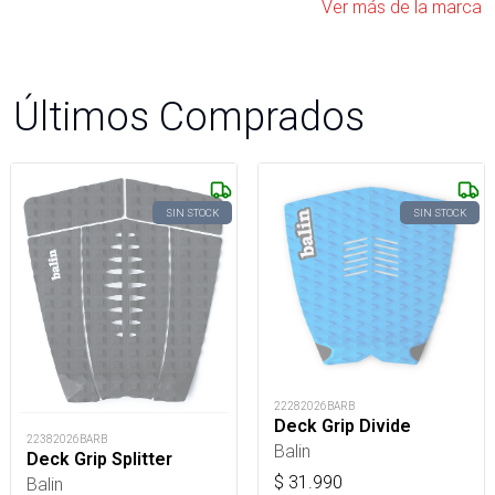
Ver más de la marca
Últimos Comprados
SIN STOCK
SIN STOCK
22282026BARB
Deck Grip Divide
22382026BARB
Balin
Deck Grip Splitter
$
31.990
Balin