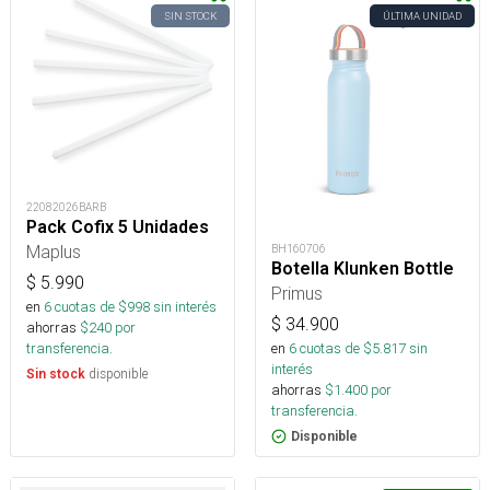
SIN STOCK
ÚLTIMA UNIDAD
22082026BARB
Pack Cofix 5 Unidades
Maplus
BH160706
Botella Klunken Bottle
$
5.990
Primus
en
6
cuotas de $
998
sin interés
$
34.900
ahorras
$
240
por
en
6
cuotas de $
5.817
sin
transferencia.
interés
disponible
Sin stock
ahorras
$
1.400
por
transferencia.
Disponible