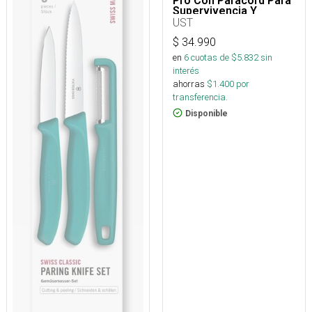
Pro Con Paracord Para
Supervivencia Y
Outdoor
UST
$
34.990
en
6
cuotas de $
5.832
sin
interés
ahorras
$
1.400
por
transferencia.
Disponible