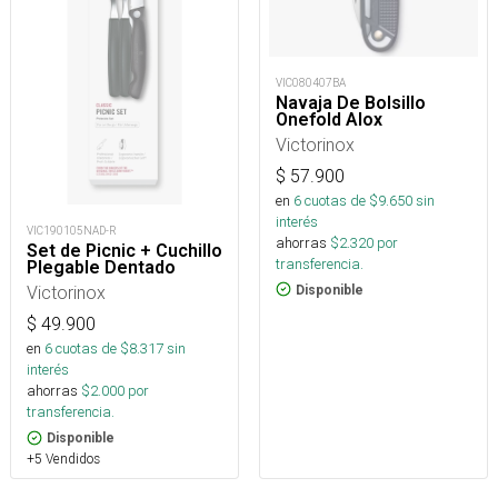
VIC080407BA
Navaja De Bolsillo
Onefold Alox
Victorinox
$
57.900
en
6
cuotas de $
9.650
sin
interés
VIC190105NAD-R
ahorras
$
2.320
por
Set de Picnic + Cuchillo
transferencia.
Plegable Dentado
Victorinox
Disponible
$
49.900
en
6
cuotas de $
8.317
sin
interés
ahorras
$
2.000
por
transferencia.
Disponible
+5 Vendidos