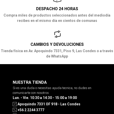
DESPACHO 24 HORAS
Compra miles de productos seleccionados antes del mediodía
recibes en el mismo día en cientos de comunas
CAMBIOS Y DEVOLUCIONES
Tienda física en Av. Apoquindo 7331, Piso 9, Las Condes o a través
de WhatsApp
NUESTRA TIENDA
Si es una duda o necesitas ayuda tecnica, no dudes en
comunicarte con nosotros
Lun. - Vie. 10:30 a 14:30 - 15:00 a 19:00
Apoquindo 7331 OF 918 - Las Condes
+56 2 2244 3777