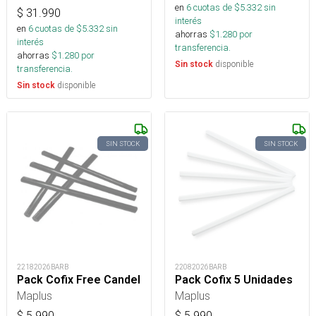
en
6
cuotas de $
5.332
sin
$
31.990
interés
en
6
cuotas de $
5.332
sin
ahorras
$
1.280
por
interés
transferencia.
ahorras
$
1.280
por
disponible
Sin stock
transferencia.
disponible
Sin stock
SIN STOCK
SIN STOCK
22182026BARB
22082026BARB
Pack Cofix Free Candel
Pack Cofix 5 Unidades
Maplus
Maplus
$
5.990
$
5.990