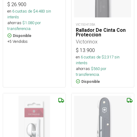
$
26.900
en
6
cuotas de $
4.483
sin
interés
ahorras
$
1.080
por
VIC150413BA
transferencia.
Rallador De Cinta Con
Proteccion
Disponible
Victorinox
+5 Vendidos
$
13.900
en
6
cuotas de $
2.317
sin
interés
ahorras
$
560
por
transferencia.
Disponible