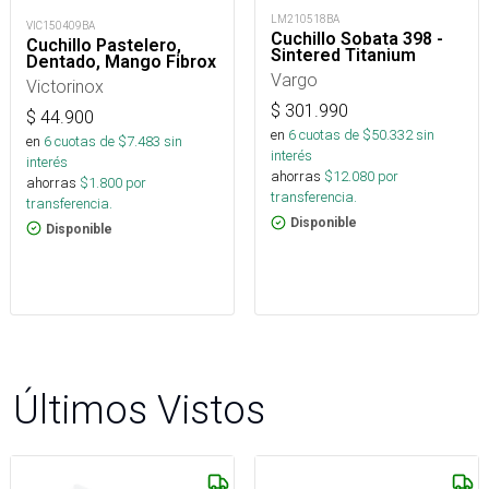
LM210518BA
VIC150409BA
Cuchillo Sobata 398 -
Cuchillo Pastelero,
Sintered Titanium
Dentado, Mango Fibrox
Vargo
Victorinox
$
301.990
$
44.900
en
6
cuotas de $
50.332
sin
en
6
cuotas de $
7.483
sin
interés
interés
ahorras
$
12.080
por
ahorras
$
1.800
por
transferencia.
transferencia.
Disponible
Disponible
Últimos Vistos