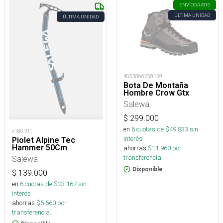
ENVÍO
GRATIS
ÚLTIMA UNIDAD
ÚLTIMA UNIDAD
4053866258159
Bota De Montaña
Hombre Crow Gtx
Salewa
$
299.000
en
6
cuotas de $
49.833
sin
v180101
interés
Piolet Alpine Tec
Hammer 50Cm
ahorras
$
11.960
por
transferencia.
Salewa
Disponible
$
139.000
en
6
cuotas de $
23.167
sin
interés
ahorras
$
5.560
por
transferencia.