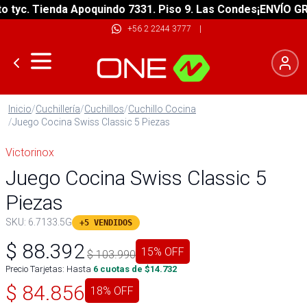
yc. Tienda Apoquindo 7331. Piso 9. Las Condes
¡ENVÍO GRATI
+56 2 2244 3777
|
Inicio
/
Cuchillería
/
Cuchillos
/
Cuchillo Cocina
/
Juego Cocina Swiss Classic 5 Piezas
Victorinox
Juego Cocina Swiss Classic 5
Piezas
SKU:
6.7133.5G
+5 VENDIDOS
$
88.392
15
% OFF
$
103.990
Precio Tarjetas: Hasta
6
cuotas de $
14.732
$
84.856
18
% OFF