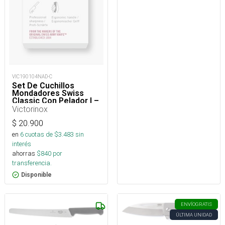
VIC190104NAD-C
Set De Cuchillos
Mondadores Swiss
Classic Con Pelador I –
3 piezas
Victorinox
$
20.900
en
6
cuotas de $
3.483
sin
interés
ahorras
$
840
por
transferencia.
Disponible
ENVÍO
GRATIS
ÚLTIMA UNIDAD