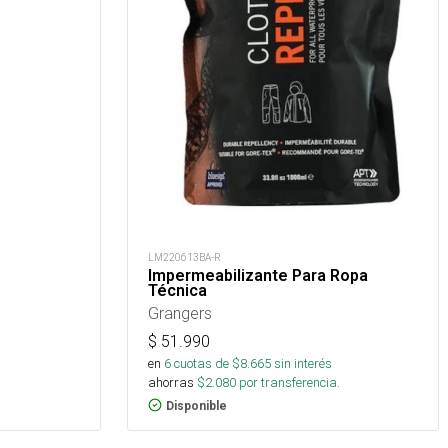
LM220613BA-R
Impermeabilizante Para Ropa
Técnica
Grangers
$
51.990
en
6
cuotas de $
8.665
sin interés
ahorras
$
2.080
por transferencia.
Disponible