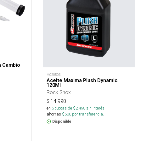
a Cambio
M020503
Aceite Maxima Plush Dynamic
120Ml
Rock Shox
$
14.990
en
6
cuotas de $
2.498
sin interés
ahorras
$
600
por transferencia.
Disponible