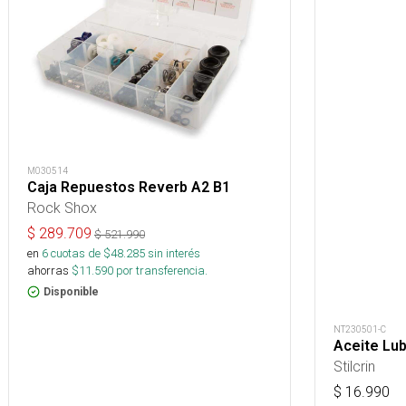
M030514
Caja Repuestos Reverb A2 B1
Rock Shox
$
289.709
$
521.990
en
6
cuotas de $
48.285
sin interés
ahorras
$
11.590
por transferencia.
Disponible
NT230501-C
Aceite Lub
Stilcrin
$
16.990