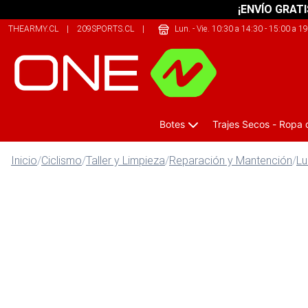
¡ENVÍO GRATI
THEARMY.CL
|
209SPORTS.CL
|
THERIDERLAB.CL
Lun. - Vie. 10:30 a 14:30 - 15:00 a 1
Botes
Trajes Secos - Ropa
Inicio
/
Ciclismo
/
Taller y Limpieza
/
Reparación y Mantención
/
Lu