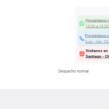
Pregúntanos 
10:30 a 14:30
Pregúntanos d
(
Lun. - Vie. 10
Visítanos en
Santiago - Ch
Despacho normal