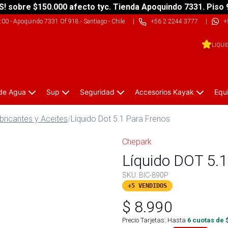
S! sobre $150.000 afecto tyc. Tienda Apoquindo 7331. Piso 
9:00
-
Apoquindo 7331 Of 918 - Santiago - Chile
|
+56 2 2244 3777
|
+
LIQUI
 de Agua
Sup
Seguridad
Accesorios Kayak
Equ
bricantes y Aceites
/
Líquido Dot 5.1 Para Frenos
Chepark
Líquido DOT 5.1
SKU:
BIC-890P
+5 VENDIDOS
$
8.990
Precio Tarjetas: Hasta
6
cuotas de 