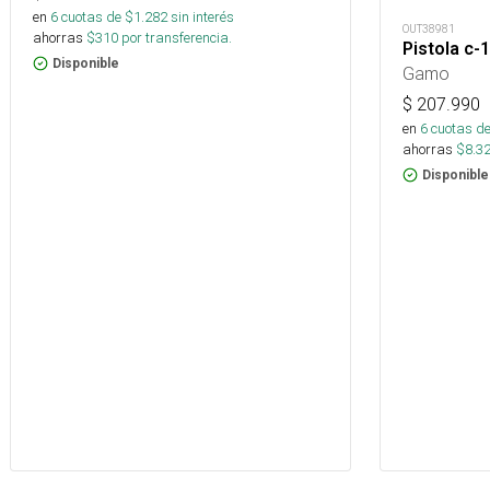
en
6
cuotas de $
1.282
sin interés
OUT38981
ahorras
$
310
por transferencia.
Pistola c
Disponible
Gamo
$
207.990
en
6
cuotas de
ahorras
$
8.3
Disponible