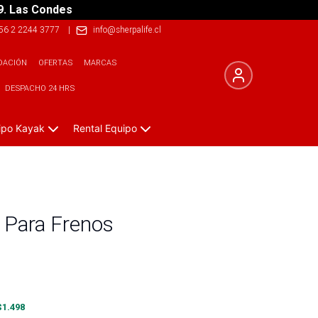
9. Las Condes
56 2 2244 3777
|
info@sherpalife.cl
DACIÓN
OFERTAS
MARCAS
DESPACHO 24 HRS
ipo Kayak
Rental Equipo
 Para Frenos
$
1.498