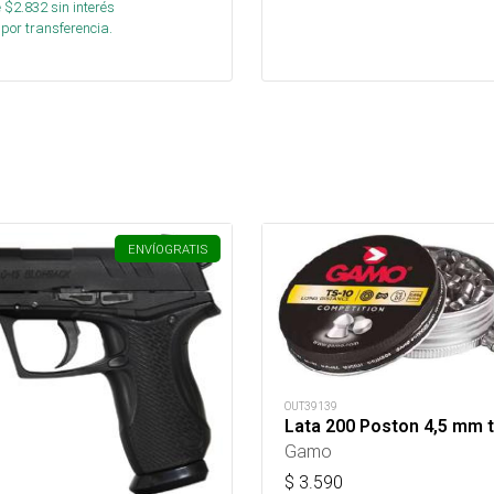
 $
2.832
sin interés
por transferencia.
ENVÍO
GRATIS
OUT39139
Lata 200 Poston 4,5 mm t
Gamo
$
3.590