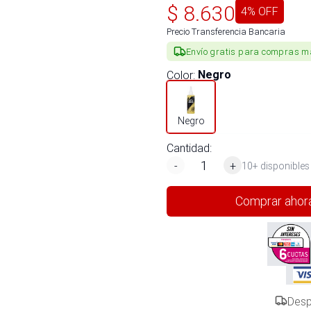
$
8.630
4
% OFF
Precio Transferencia Bancaria
Envío gratis para compras m
Color
:
Negro
Negro
Cantidad:
-
+
10+ disponibles
Comprar ahor
Desp