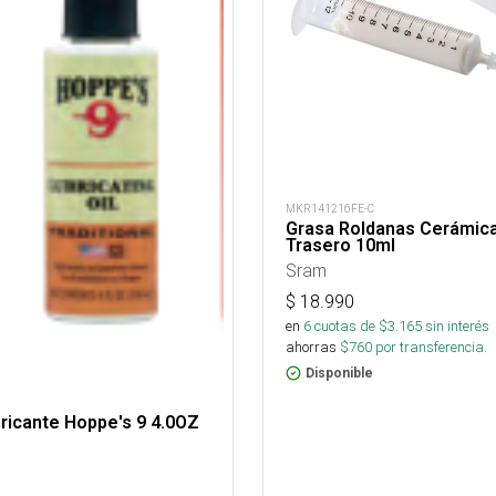
MKR141216FE-C
Grasa Roldanas Cerámic
Trasero 10ml
Sram
$
18.990
en
6
cuotas de $
3.165
sin interés
ahorras
$
760
por transferencia.
Disponible
ricante Hoppe's 9 4.0OZ