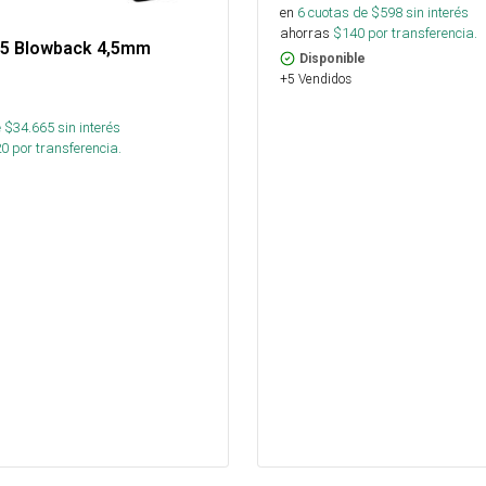
en
6
cuotas de $
598
sin interés
ahorras
$
140
por transferencia.
-15 Blowback 4,5mm
Disponible
+5 Vendidos
 $
34.665
sin interés
20
por transferencia.