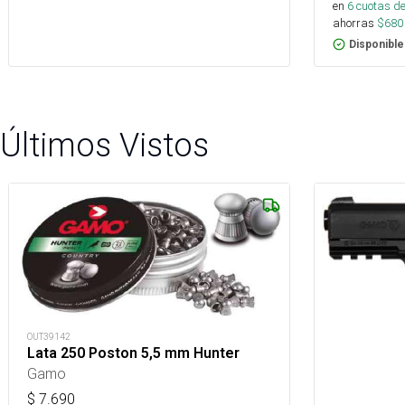
en
6
cuotas de
ahorras
$
680
Disponible
Últimos Vistos
OUT39142
Lata 250 Poston 5,5 mm Hunter
Gamo
$
7.690