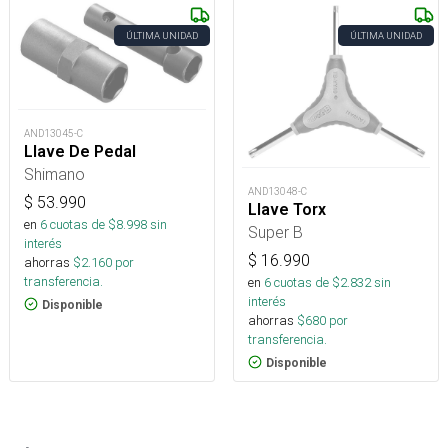
ÚLTIMA UNIDAD
ÚLTIMA UNIDAD
AND13045-C
Llave De Pedal
Shimano
AND13048-C
$
53.990
Llave Torx
en
6
cuotas de $
8.998
sin
Super B
interés
$
16.990
ahorras
$
2.160
por
transferencia.
en
6
cuotas de $
2.832
sin
interés
Disponible
ahorras
$
680
por
transferencia.
Disponible