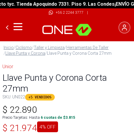
 tyc. Tienda Apoquindo 7331. Piso 9. Las Condes
¡ENVÍO GRA
+56 2 2244 3777
|
Inicio
/
Ciclismo
/
Taller y Limpieza
/
Herramientas De Taller
/
Llave Punta y Corona
/
Llave Punta y Corona Corta 27mm
Unior
Llave Punta y Corona Corta
27mm
SKU:
UN022
+5 VENDIDOS
$
22.890
Precio Tarjetas: Hasta
6
cuotas de $
3.815
$
21.974
4
% OFF