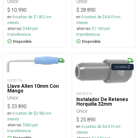
Unior
Unior
$
10.990
$
28.890
en
6
cuotas de $
1.832
sin
en
6
cuotas de $
4.815
sin
interés
interés
ahorras
$
440
por
ahorras
$
1.160
por
transferencia.
transferencia.
Disponible
Disponible
2
ÚLTIMAS
OUT25719
Llave Allen 10mm Con
Mango
DM150318
Unior
Instalador De Retenes
Horquilla 32mm
$
23.890
Unior
en
6
cuotas de $
3.982
sin
interés
$
25.890
ahorras
$
960
por
en
6
cuotas de $
4.315
sin
transferencia.
interés
Disponible