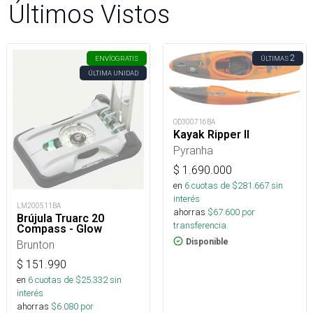
Últimos Vistos
2
ENVÍO
GRATIS
ÚLTIMAS
ÚLTIMA UNIDAD
OD300716BA
Kayak Ripper II
Pyranha
$
1.690.000
en
6
cuotas de $
281.667
sin
interés
LM200511BA
ahorras
$
67.600
por
Brújula Truarc 20
transferencia.
Compass - Glow
Disponible
Brunton
$
151.990
en
6
cuotas de $
25.332
sin
interés
ahorras
$
6.080
por