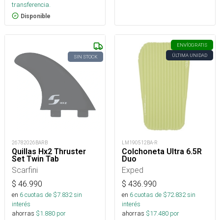
transferencia.
Disponible
ENVÍO
GRATIS
ÚLTIMA UNIDAD
SIN STOCK
26782026BARB
LM190512BA-R
Quillas Hx2 Thruster
Colchoneta Ultra 6.5R
Set Twin Tab
Duo
Scarfini
Exped
$
46.990
$
436.990
en
6
cuotas de $
7.832
sin
en
6
cuotas de $
72.832
sin
interés
interés
ahorras
$
1.880
por
ahorras
$
17.480
por