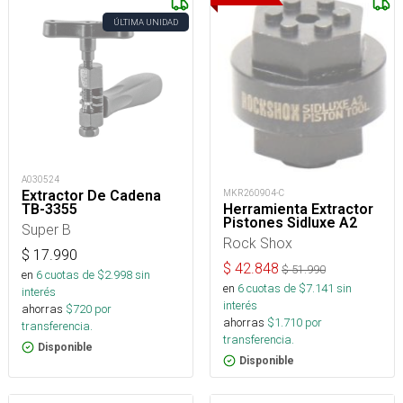
ÚLTIMA UNIDAD
A030524
Extractor De Cadena
MKR260904-C
TB-3355
Herramienta Extractor
Pistones Sidluxe A2
Super B
Rock Shox
$
17.990
$
42.848
$
51.990
en
6
cuotas de $
2.998
sin
en
6
cuotas de $
7.141
sin
interés
interés
ahorras
$
720
por
ahorras
$
1.710
por
transferencia.
transferencia.
Disponible
Disponible