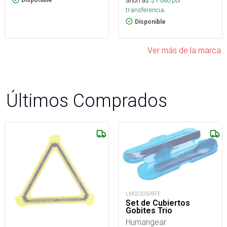
ahorras
$
1.040
por
transferencia.
Disponible
Ver más de la marca
Últimos Comprados
LMO220508FE
Set de Cubiertos
Gobites Trio
Humangear