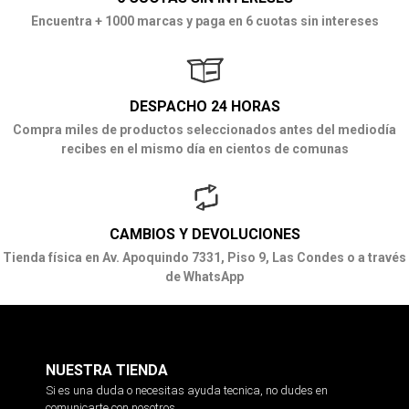
Encuentra + 1000 marcas y paga en 6 cuotas sin intereses
DESPACHO 24 HORAS
Compra miles de productos seleccionados antes del mediodía
recibes en el mismo día en cientos de comunas
CAMBIOS Y DEVOLUCIONES
Tienda física en Av. Apoquindo 7331, Piso 9, Las Condes o a través
de WhatsApp
NUESTRA TIENDA
Si es una duda o necesitas ayuda tecnica, no dudes en
comunicarte con nosotros