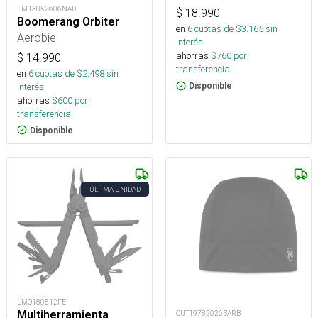
LM13052606NAD
$
18.990
Boomerang Orbiter
en
6
cuotas de $
3.165
sin
Aerobie
interés
ahorras
$
760
por
$
14.990
transferencia.
en
6
cuotas de $
2.498
sin
interés
Disponible
ahorras
$
600
por
transferencia.
Disponible
ÚLTIMA UNIDAD
LMO180512FE
Multiherramienta
OUT19782026BARB