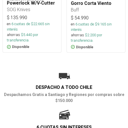
Powerlock W/V-Cutter
Gorro Corta Viento
SOG Knives
Buff
$
135.990
$
54.990
en
6
cuotas de $
22.665
sin
en
6
cuotas de $
9.165
sin
interés
interés
ahorras
$
5.440
por
ahorras
$
2.200
por
transferencia.
transferencia.
Disponible
Disponible
DESPACHO A TODO CHILE
Despachamos Gratis a Santiago y Regiones por compras sobre
$150.000
6 CUOTAS SIN INTERESES