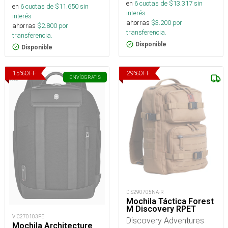
en
6
cuotas de $
13.317
sin
en
6
cuotas de $
11.650
sin
interés
interés
ahorras
$
3.200
por
ahorras
$
2.800
por
transferencia.
transferencia.
Disponible
Disponible
15
%
OFF
29
%
OFF
ENVÍO
GRATIS
DIS290705NA-R
Mochila Táctica Forest
M Discovery RPET
VIC270103FE
Discovery Adventures
Mochila Architecture