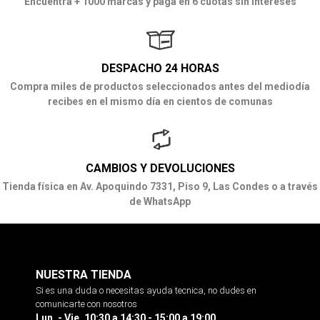
Encuentra + 1000 marcas y paga en 6 cuotas sin intereses
DESPACHO 24 HORAS
Compra miles de productos seleccionados antes del mediodía
recibes en el mismo día en cientos de comunas
CAMBIOS Y DEVOLUCIONES
Tienda física en Av. Apoquindo 7331, Piso 9, Las Condes o a través
de WhatsApp
NUESTRA TIENDA
Si es una duda o necesitas ayuda tecnica, no dudes en
comunicarte con nosotros
Lun. - Vie. 10:30 a 14:30 - 15:00 a 19:00