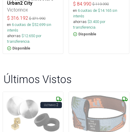
Urban2 City
$
84.990
$
119.990
Victorinox
en
6
cuotas de $
14.165
sin
interés
$
316.192
$
371.990
ahorras
$
3.400
por
en
6
cuotas de $
52.699
sin
transferencia.
interés
Disponible
ahorras
$
12.650
por
transferencia.
Disponible
Últimos Vistos
2
ÚLTIMAS