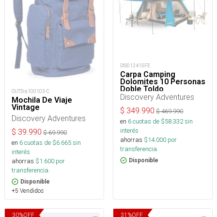
DIS012415FE
Carpa Camping
Dolomites 10 Personas
Doble Toldo
OUTDis100103-C
Discovery Adventures
Mochila De Viaje
Vintage
$
349.990
$
469.990
Discovery Adventures
en
6
cuotas de $
58.332
sin
interés
$
39.990
$
69.990
ahorras
$
14.000
por
en
6
cuotas de $
6.665
sin
transferencia.
interés
ahorras
$
1.600
por
Disponible
transferencia.
Disponible
+5 Vendidos
30
%
OFF
31
%
OFF