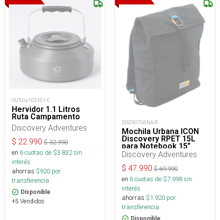
OUTdis103101-C
Hervidor 1.1 Litros
Ruta Campamento
DIS290706NA-R
Discovery Adventures
Mochila Urbana ICON
Discovery RPET 15L
$
22.990
$
32.990
para Notebook 15”
en
6
cuotas de $
3.832
sin
Discovery Adventures
interés
$
47.990
$
69.990
ahorras
$
920
por
en
6
cuotas de $
7.998
sin
transferencia.
interés
Disponible
ahorras
$
1.920
por
+5 Vendidos
transferencia.
Disponible