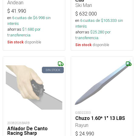
Cup
Andean
Ski Man
$
41.990
$
632.000
en
6
cuotas de $
6.998
sin
en
6
cuotas de $
105.333
sin
interés
interés
ahorras
$
1.680
por
ahorras
$
25.280
por
transferencia.
transferencia.
disponible
Sin stock
disponible
Sin stock
SIN STOCK
GIS022203
Chuzo 1.60* 1" 13 LBS
20382026BARB
Rayun
Afilador De Canto
Racing Sharp
$
24.990