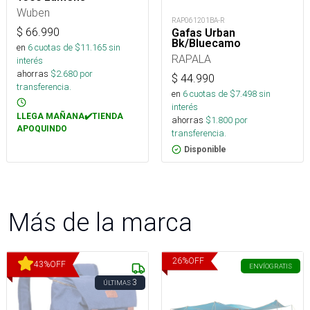
Wuben
RAP061201BA-R
$
66.990
Gafas Urban
Bk/Bluecamo
en
6
cuotas de $
11.165
sin
RAPALA
interés
ahorras
$
2.680
por
$
44.990
transferencia.
en
6
cuotas de $
7.498
sin
interés
LLEGA MAÑANA✔️TIENDA
ahorras
$
1.800
por
APOQUINDO
transferencia.
Disponible
Más de la marca
26
%
OFF
43
%
OFF
ENVÍO
GRATIS
3
ÚLTIMAS