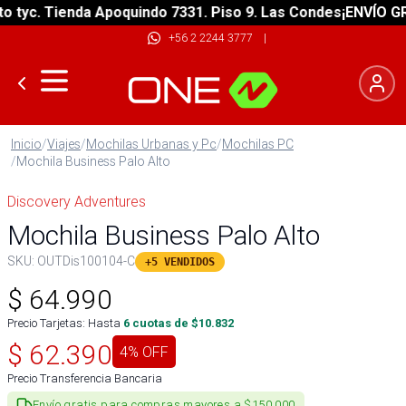
yc. Tienda Apoquindo 7331. Piso 9. Las Condes
¡ENVÍO GRATI
+56 2 2244 3777
|
Inicio
/
Viajes
/
Mochilas Urbanas y Pc
/
Mochilas PC
/
Mochila Business Palo Alto
Discovery Adventures
Mochila Business Palo Alto
SKU:
OUTDis100104-C
+5 VENDIDOS
$
64.990
Precio Tarjetas: Hasta
6
cuotas de $
10.832
$
62.390
4
% OFF
Precio Transferencia Bancaria
Envío gratis para compras mayores a $150.000