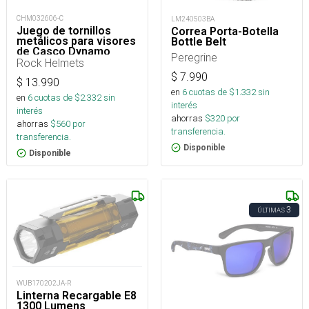
CHM032606-C
LM240503BA
Juego de tornillos
Correa Porta-Botella
metálicos para visores
Bottle Belt
de Casco Dynamo
Peregrine
Rock Helmets
$
7.990
$
13.990
en
6
cuotas de $
1.332
sin
en
6
cuotas de $
2.332
sin
interés
interés
ahorras
$
320
por
ahorras
$
560
por
transferencia.
transferencia.
Disponible
Disponible
3
ÚLTIMAS
WUB170202JA-R
Linterna Recargable E8
1300 Lumens