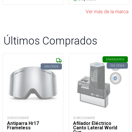
Ver más de la marca
Últimos Comprados
ENVÍO
GRATIS
SIN STOCK
SIN STOCK
20582026BARB
20482026BARB
Antiparra Hr17
Afilador Eléctrico
Frameless
Canto Lateral World