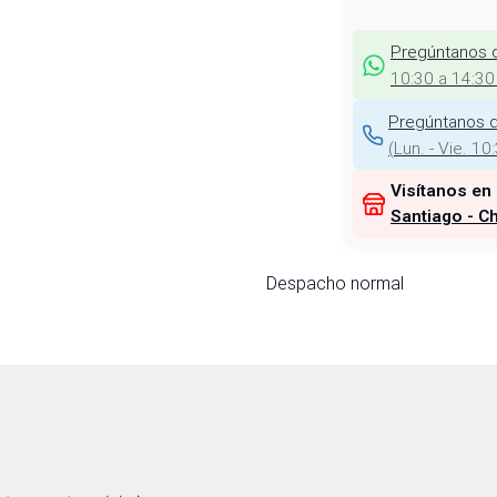
Pregúntanos 
10:30 a 14:30
Pregúntanos d
(
Lun. - Vie. 10
Visítanos en
Santiago - Ch
Despacho normal