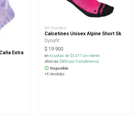
BH110205BA-R
Calcetines Unisex Alpine Short Sk
Dynafit
$
19.900
Caña Extra
en
6
cuotas de $
3.317
sin interés
ahorras
$
800
por transferencia.
Disponible
+5 Vendidos
.