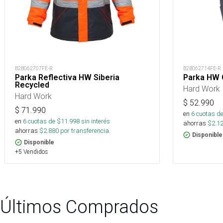
B2B062707FE-R
B2B062714FE-R
Parka Reflectiva HW Siberia
Parka HW 
Recycled
Hard Work
Hard Work
$
52.990
$
71.990
en
6
cuotas de
en
6
cuotas de $
11.998
sin interés
ahorras
$
2.1
ahorras
$
2.880
por transferencia.
Disponible
Disponible
+5 Vendidos
Últimos Comprados