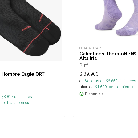
OC040401BA-R
Calcetines ThermoNet® 
Alta Iris
Buff
$
39.900
s Hombre Eagle QRT
en
6
cuotas de $
6.650
sin interés
ahorras
$
1.600
por transferencia
Disponible
 $
3.817
sin interés
por transferencia.