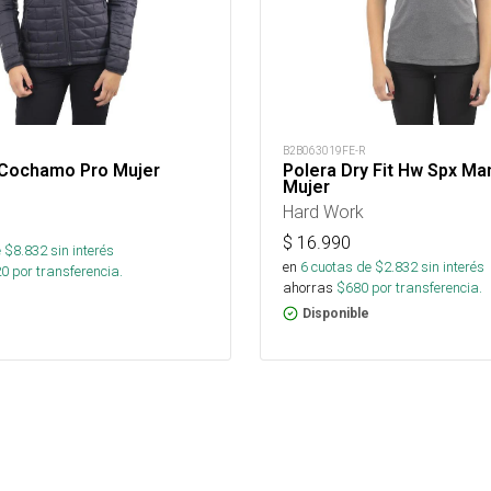
B2B063019FE-R
Cochamo Pro Mujer
Polera Dry Fit Hw Spx Ma
Mujer
Hard Work
$
16.990
 $
8.832
sin interés
en
6
cuotas de $
2.832
sin interés
20
por transferencia.
ahorras
$
680
por transferencia.
Disponible