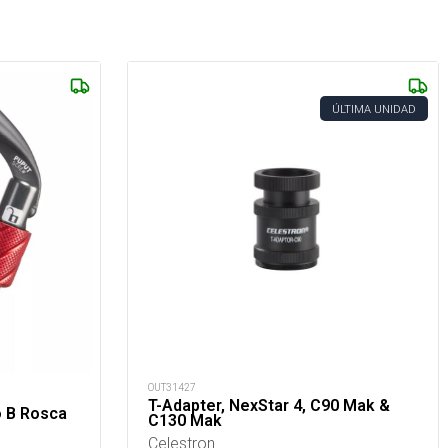
ÚLTIMA UNIDAD
OUT31427
T-Adapter, NexStar 4, C90 Mak &
o B Rosca
C130 Mak
Celestron