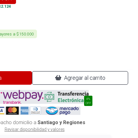
$
2.124
ayores a $150.000
a
Agregar al carrito
4%
OFF
acho domicilio a
Santiago y Regiones
Revisar disponibilidad y valores