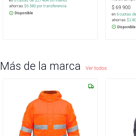
en
6
cuotas de $
27.404
sin interés
ahorras
$
6.580
por transferencia.
$
69.900
Disponible
en
6
cuotas de
ahorras
$
2.8
Disponible
Más de la marca
Ver todos