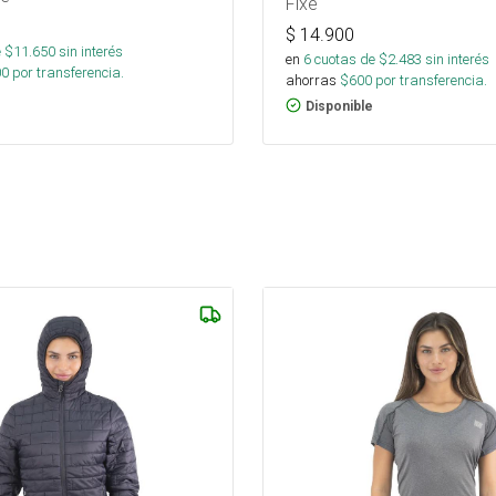
Fixe
$
14.900
 $
11.650
sin interés
en
6
cuotas de $
2.483
sin interés
00
por transferencia.
ahorras
$
600
por transferencia.
Disponible