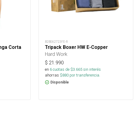
B2B062723FE-R
nga Corta
Tripack Boxer HW E-Copper
Hard Work
$
21.990
en
6
cuotas de $
3.665
sin interés
ahorras
$
880
por transferencia.
Disponible