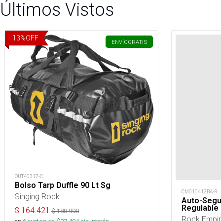
Últimos Vistos
13
%
OFF
ENVÍO
GRATIS
OUT40317-C
Bolso Tarp Duffle 90 Lt Sg
CM010412BA-R
Singing Rock
Auto-Segu
Regulable
$
164.421
$
188.990
Rock Empi