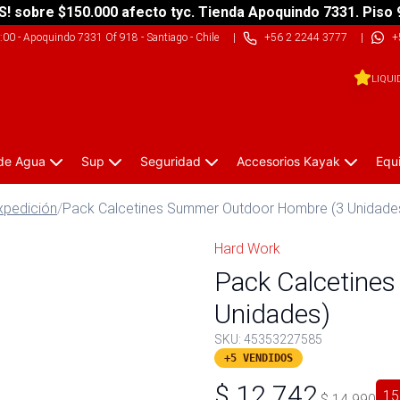
S! sobre $150.000 afecto tyc. Tienda Apoquindo 7331. Piso 
9:00
-
Apoquindo 7331 Of 918 - Santiago - Chile
|
+56 2 2244 3777
|
+
LIQUI
 de Agua
Sup
Seguridad
Accesorios Kayak
Equ
xpedición
/
Pack Calcetines Summer Outdoor Hombre (3 Unidade
Hard Work
Pack Calcetine
Unidades)
SKU:
45353227585
+5 VENDIDOS
$
12.742
15
$
14.990