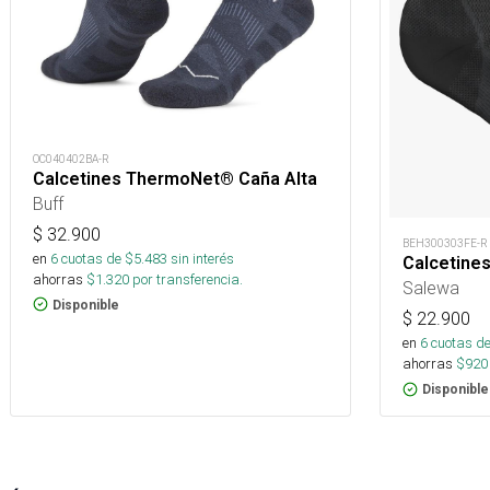
OC040402BA-R
Calcetines ThermoNet® Caña Alta
Buff
$
32.900
BEH300303FE-R
en
6
cuotas de $
5.483
sin interés
Calcetine
ahorras
$
1.320
por transferencia.
Salewa
Disponible
$
22.900
en
6
cuotas de
ahorras
$
920
Disponible