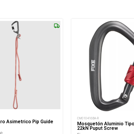
CM010416BA-R
ro Asimetrico Pip Guide
Mosquetón Aluminio Tip
22kN Puput Screw
re