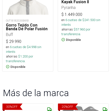
Kayak Fusion II
Pyranha
$
1.449.000
en
6
cuotas de $
241.500
sin
OUT18182026BARB
interés
Gorro Tejido Con
Banda De Polar Fusión
ahorras
$
57.960
por
Buff
transferencia.
Disponible
$
29.990
en
6
cuotas de $
4.998
sin
interés
ahorras
$
1.200
por
transferencia.
Disponible
Más de la marca
30
%
OFF
20
%
OFF