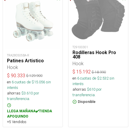
T29100301
Rodilleras Hook Pro
TRA280505BA-R
408
Patines Artistico
Hook
Hook
$
15.192
$
18.990
$
90.333
$
129.900
en
6
cuotas de $
2.532
sin
en
6
cuotas de $
15.056
sin
interés
interés
ahorras
$
610
por
ahorras
$
3.610
por
transferencia.
transferencia.
Disponible
LLEGA MAÑANA✔️TIENDA
APOQUINDO
+5 Vendidos