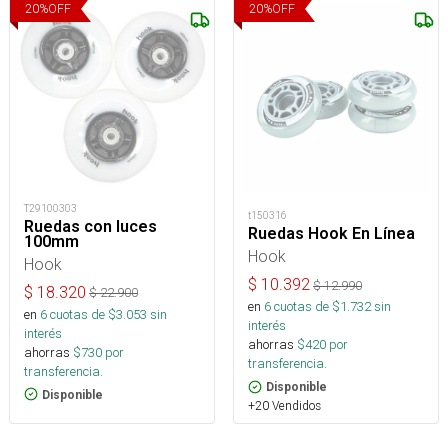
20
%
OFF
20
%
OFF
T29100303
t150316
Ruedas con luces
Ruedas Hook En Línea
100mm
Hook
Hook
$
10.392
$
12.990
$
18.320
$
22.900
en
6
cuotas de $
1.732
sin
en
6
cuotas de $
3.053
sin
interés
interés
ahorras
$
420
por
ahorras
$
730
por
transferencia.
transferencia.
Disponible
Disponible
+20 Vendidos