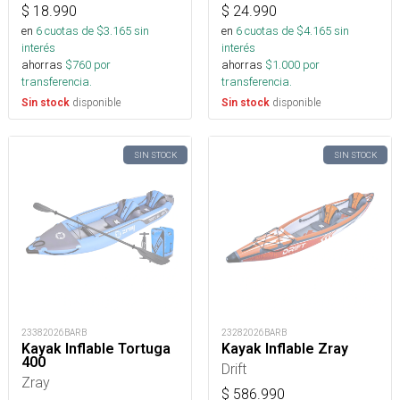
$
18.990
$
24.990
en
6
cuotas de $
3.165
sin
en
6
cuotas de $
4.165
sin
interés
interés
ahorras
$
760
por
ahorras
$
1.000
por
transferencia.
transferencia.
disponible
disponible
Sin stock
Sin stock
SIN STOCK
SIN STOCK
23382026BARB
23282026BARB
Kayak Inflable Tortuga
Kayak Inflable Zray
400
Drift
Zray
$
586.990