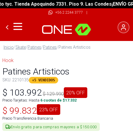
yc. Tienda Apoquindo 7331. Piso 9. Las Condes
¡ENVÍO GRATI
+56 2 2244 3777
|
Inicio
/
Skate
/
Patines
/
Patines
/
Patines Artisticos
Hook
Patines Artisticos
SKU:
2210135
+5 VENDIDOS
$
103.992
20
% OFF
$
129.990
Precio Tarjetas: Hasta
6
cuotas de $
17.332
$
99.832
23
% OFF
Precio Transferencia Bancaria
Envío gratis para compras mayores a $150.000