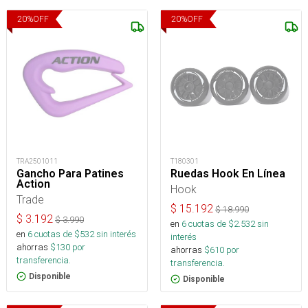
20
%
OFF
20
%
OFF
TRA2501011
T180301
Gancho Para Patines
Ruedas Hook En Línea
Action
Hook
Trade
$
15.192
$
18.990
$
3.192
$
3.990
en
6
cuotas de $
2.532
sin
en
6
cuotas de $
532
sin interés
interés
ahorras
$
130
por
ahorras
$
610
por
transferencia.
transferencia.
Disponible
Disponible