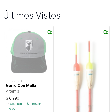
Últimos Vistos
GILI200427FE
Gorro Con Malla
Artemis
$
6.990
en
6
cuotas de $
1.165
sin
interés