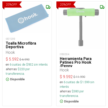
20
%
OFF
20
%
OFF
t301209
Toalla Microfibra
Deportiva
Hook
t180304
Herramienta Para
$
5.592
$
6.990
Patines Pro Hook
en
6
cuotas de $
932
sin interés
/Penny
ahorras
$
220
por
Hook
transferencia.
$
9.592
$
11.990
Disponible
en
6
cuotas de $
1.599
sin
interés
ahorras
$
380
por
transferencia.
Disponible