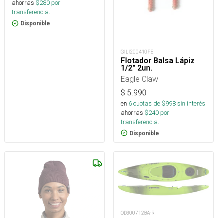
ahorras
$
280
por
transferencia.
Disponible
GILI200410FE
Flotador Balsa Lápiz
1/2" 2un.
Eagle Claw
$
5.990
en
6
cuotas de $
998
sin interés
ahorras
$
240
por
transferencia.
Disponible
OD300712BA-R