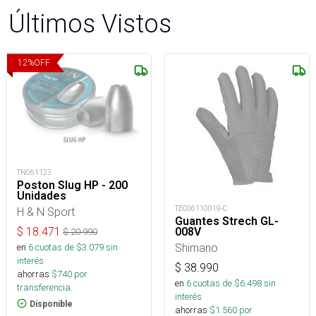
Últimos Vistos
12
%
OFF
TN061123
Poston Slug HP - 200
Unidades
TEC06110019-C
H & N Sport
Guantes Strech GL-
$
18.471
008V
$
20.990
Shimano
en
6
cuotas de $
3.079
sin
interés
$
38.990
ahorras
$
740
por
en
6
cuotas de $
6.498
sin
transferencia.
interés
Disponible
ahorras
$
1.560
por