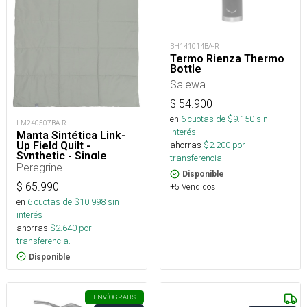
BH141014BA-R
Termo Rienza Thermo
Bottle
Salewa
$
54.900
en
6
cuotas de $
9.150
sin
LM240507BA-R
interés
Manta Sintética Link-
Up Field Quilt -
ahorras
$
2.200
por
Synthetic - Single
transferencia.
Peregrine
Disponible
$
65.990
+5 Vendidos
en
6
cuotas de $
10.998
sin
interés
ahorras
$
2.640
por
transferencia.
Disponible
ENVÍO
GRATIS