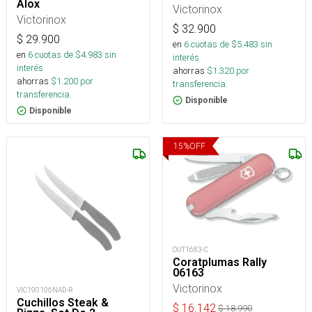
Alox
Victorinox
Victorinox
$
32.900
$
29.900
en
6
cuotas de $
5.483
sin
en
6
cuotas de $
4.983
sin
interés
interés
ahorras
$
1.320
por
ahorras
$
1.200
por
transferencia.
transferencia.
Disponible
Disponible
15
%
OFF
OUT1683-C
Coratplumas Rally
06163
Victorinox
VIC190106NAD-R
Cuchillos Steak &
$
16.142
$
18.990