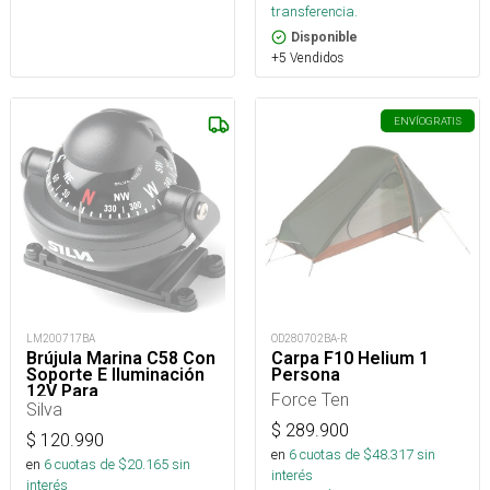
transferencia.
Disponible
+5 Vendidos
ENVÍO
GRATIS
LM200717BA
OD280702BA-R
Brújula Marina C58 Con
Carpa F10 Helium 1
Soporte E Iluminación
Persona
12V Para
Force Ten
Embarcaciones
Silva
$
289.900
$
120.990
en
6
cuotas de $
48.317
sin
en
6
cuotas de $
20.165
sin
interés
interés