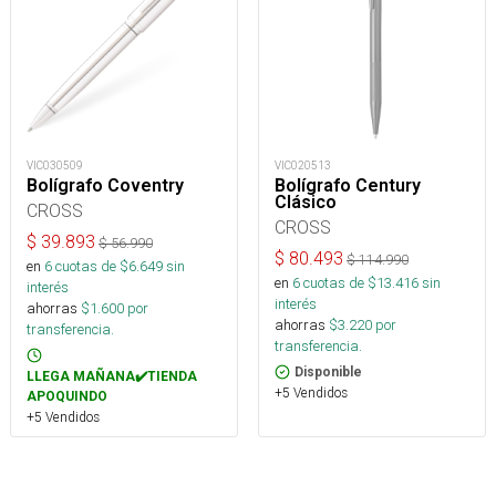
VIC030509
VIC020513
Bolígrafo Coventry
Bolígrafo Century
Clásico
CROSS
CROSS
$
39.893
$
56.990
$
80.493
$
114.990
en
6
cuotas de $
6.649
sin
en
6
cuotas de $
13.416
sin
interés
interés
ahorras
$
1.600
por
ahorras
$
3.220
por
transferencia.
transferencia.
Disponible
LLEGA MAÑANA✔️TIENDA
+5 Vendidos
APOQUINDO
+5 Vendidos