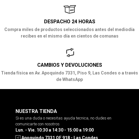
DESPACHO 24 HORAS
Compra miles de productos seleccionados antes del mediodía
recibes en el mismo día en cientos de comunas
CAMBIOS Y DEVOLUCIONES
Tienda física en Av. Apoquindo 7331, Piso 9, Las Condes o a través
de WhatsApp
NUESTRA TIENDA
Si es una duda o necesitas ayuda tecnica, no dudes en
comunicarte con nosotros
Lun. - Vie. 10:30 a 14:30 - 15:00 a 19:00
Apoquindo 7331 OF 918 - Las Condes