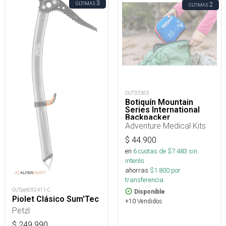
3
ÚLTIMAS
2
ÚLTIMAS
OUT33365
Botiquín Mountain
Series International
Backpacker
Adventure Medical Kits
$
44.900
en
6
cuotas de $
7.483
sin
interés
ahorras
$
1.800
por
transferencia.
OUTpet092411-C
Disponible
Piolet Clásico Sum'Tec
+10 Vendidos
Petzl
$
249.990