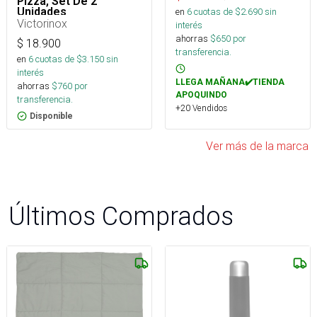
Pizza, Set De 2
Unidades
en
6
cuotas de $
2.690
sin
Victorinox
interés
ahorras
$
650
por
$
18.900
transferencia.
en
6
cuotas de $
3.150
sin
interés
LLEGA MAÑANA✔️TIENDA
ahorras
$
760
por
APOQUINDO
transferencia.
+20 Vendidos
Disponible
Ver más de la marca
Últimos Comprados