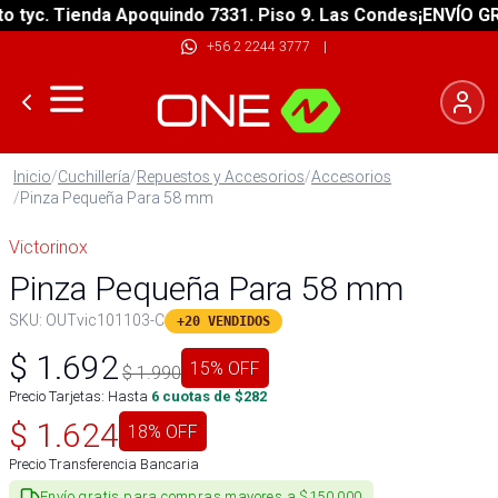
yc. Tienda Apoquindo 7331. Piso 9. Las Condes
¡ENVÍO GRATI
+56 2 2244 3777
|
Inicio
/
Cuchillería
/
Repuestos y Accesorios
/
Accesorios
/
Pinza Pequeña Para 58 mm
Victorinox
Pinza Pequeña Para 58 mm
SKU:
OUTvic101103-C
+20 VENDIDOS
$
1.692
15
% OFF
$
1.990
Precio Tarjetas: Hasta
6
cuotas de $
282
$
1.624
18
% OFF
Precio Transferencia Bancaria
Envío gratis para compras mayores a $150.000