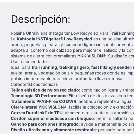
Descripción:
Polaina Ultraliviana Instagaiter Low Recycled Para Trail Runni
La
Kahtoola INSTAgaiter® Low Recycled
es una polaina ultral
arena, pequeñas piedras y humedad ligera sin sacrificar ventil
adapta al contorno del calzado para mejorar el sellado y la c
sistema de cierre con cremalleras
YKK VISLON®
. Su diseño co
Uso recomendado
Ideal para
trail running, trekking ligero, fast hiking y sender
suelta, arena, vegetación baja y pequeñas rocas donde es impo
polaina impermeable para nieve profunda o lluvia intensa.
Características técnicas
Tejido elástico de nylon reciclado
: combinación ligera y tran
Tecnología 3D Performance Fit
: diseño de dos piezas con ten
Tratamiento PFAS-Free C0 DWR
: acabado repelente al agua 
Cierre lateral YKK VISLON®
: facilita la colocación y extracció
Correa DuraLink® de TPU
: altamente resistente a la abrasión,
Cordón superior elasticado con bloqueo
: permite sellar la p
Gancho para cordones integrado
: ayuda a mantener la polaina
Diseño ultraliviano y altamente respirable
: pensado para acti