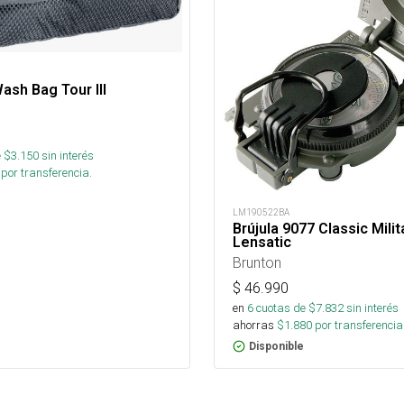
R
sh Bag Tour III
 $
3.150
sin interés
por transferencia.
LM190522BA
Brújula 9077 Classic Milit
Lensatic
Brunton
$
46.990
en
6
cuotas de $
7.832
sin interés
ahorras
$
1.880
por transferencia
Disponible