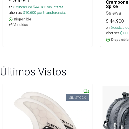
$
264.990
Crampones
Spike
en
6
cuotas de $
44.165
sin interés
ahorras
$
10.600
por transferencia.
Salewa
Disponible
$
44.900
+5 Vendidos
en
6
cuotas de
ahorras
$
1.8
Disponible
Últimos Vistos
SIN STOCK