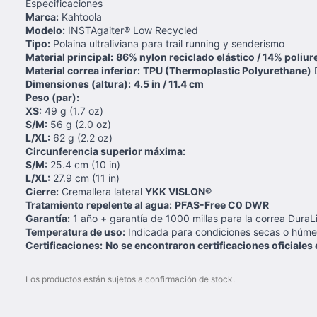
Especificaciones
Marca:
Kahtoola
Modelo:
INSTAgaiter® Low Recycled
Tipo:
Polaina ultraliviana para trail running y senderismo
Material principal:
86% nylon reciclado elástico / 14% poliur
Material correa inferior:
TPU (Thermoplastic Polyurethane)
D
Dimensiones (altura):
4.5 in / 11.4 cm
Peso (par):
XS:
49 g (1.7 oz)
S/M:
56 g (2.0 oz)
L/XL:
62 g (2.2 oz)
Circunferencia superior máxima:
S/M:
25.4 cm (10 in)
L/XL:
27.9 cm (11 in)
Cierre:
Cremallera lateral
YKK VISLON®
Tratamiento repelente al agua:
PFAS-Free C0 DWR
Garantía:
1 año + garantía de 1000 millas para la correa DuraL
Temperatura de uso:
Indicada para condiciones secas o húmed
Certificaciones:
No se encontraron certificaciones oficiales 
Los productos están sujetos a confirmación de stock.