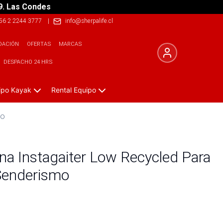
9. Las Condes
56 2 2244 3777
|
info@sherpalife.cl
DACIÓN
OFERTAS
MARCAS
DESPACHO 24 HRS
ipo Kayak
Rental Equipo
mo
iana Instagaiter Low Recycled Para
 Senderismo