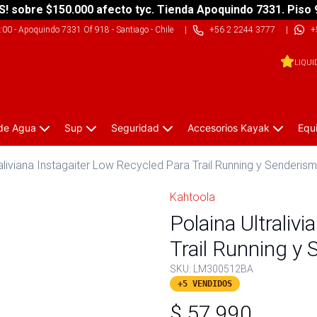
S! sobre $150.000 afecto tyc. Tienda Apoquindo 7331. Piso 
9:00
-
Apoquindo 7331 Of 918 - Santiago - Chile
|
+56 2 2244 3777
|
+
LIQUI
 de Agua
Sup
Seguridad
Accesorios Kayak
Equ
raliviana Instagaiter Low Recycled Para Trail Running y Senderis
Kahtoola
Polaina Ultraliv
Trail Running y
SKU:
LM300512BA
+5 VENDIDOS
$
57.990