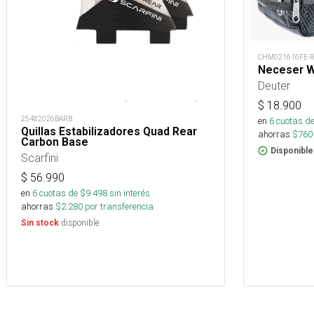
CHM021616FE-
Neceser Wa
Deuter
$
18.900
25482026BARB
en
6
cuotas de
Quillas Estabilizadores Quad Rear
ahorras
$
760
Carbon Base
Disponible
Scarfini
$
56.990
en
6
cuotas de $
9.498
sin interés
ahorras
$
2.280
por transferencia.
disponible
Sin stock