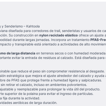
ng y Senderismo – Kahtoola
iviana diseñada para corredores de trail, senderistas y usuarios de c
ación. Su construcción en
nylon reciclado elástico
ofrece un ajuste 
omodidad durante largas jornadas. Incorpora un tratamiento
PFAS-Fr
mpacto y transpirable está orientado a actividades de alto movimient
ismo de larga distancia
en terrenos secos o con humedad moderada. 
rtante evitar la entrada de residuos al calzado. Está diseñada par
spirable que reduce el peso sin comprometer resistencia al desgaste.
sión estratégica que mejora el ajuste alrededor del calzado y ayuda a
libre de PFAS que protege frente a humedad ligera y salpicaduras.
n sin retirar el calzado, incluso en ambientes polvorientos.
 ajustable y reemplazable para prolongar la vida útil del producto.
arte superior de la polaina para evitar el ingreso de partículas.
 fija durante la actividad.
vidades aeróbicas de larga duración.