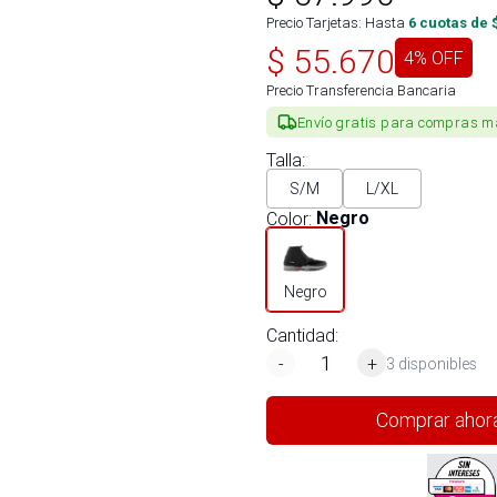
Precio Tarjetas: Hasta
6
cuotas de 
$
55.670
4
% OFF
Precio Transferencia Bancaria
Envío gratis para compras m
Talla
:
S/M
L/XL
Color
:
Negro
Negro
Cantidad:
-
+
3 disponibles
Comprar ahor