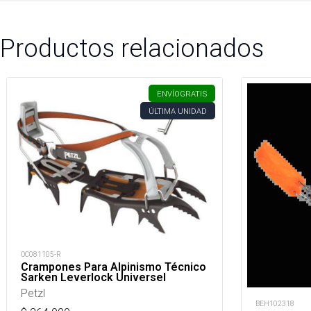
Productos relacionados
ENVÍO
GRATIS
ÚLTIMA UNIDAD
OC081105-R
Crampones Para Alpinismo Técnico
Sarken Leverlock Universel
Petzl
BEH102318