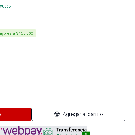
$
9.665
ayores a $150.000
a
Agregar al carrito
4%