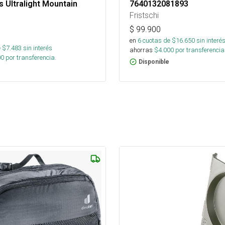
 Ultralight Mountain
7640132081893
Fristschi
$
99.900
en
6
cuotas de $
16.650
sin interé
 $
7.483
sin interés
ahorras
$
4.000
por transferencia
00
por transferencia.
Disponible