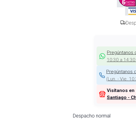
Desp
Pregúntanos 
10:30 a 14:30
Pregúntanos d
(
Lun. - Vie. 10
Visítanos en
Santiago - Ch
Despacho normal