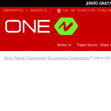
¡ENVÍO GRATI
209SPORTS.CL
|
SAFELIFE.CL
|
JUSTBIKE.CL
Lun. - Vie. 10:30 a 14:30 - 15:00 a 1
Botes
Trajes Secos - Ropa
Inicio
/
Nieve
/
Crampones
/
Accesorios Crampones
/
Polaina Ult