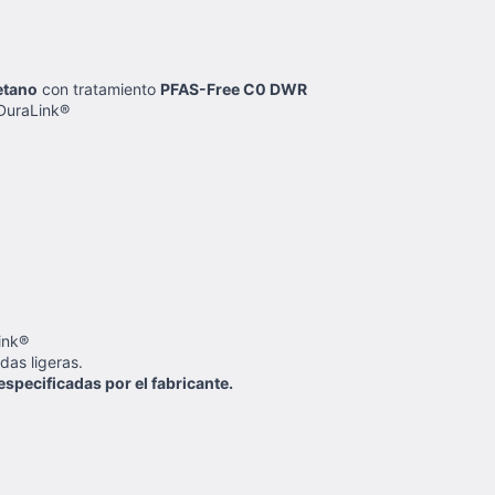
etano
con tratamiento
PFAS-Free C0 DWR
uraLink®
ink®
as ligeras.
especificadas por el fabricante.