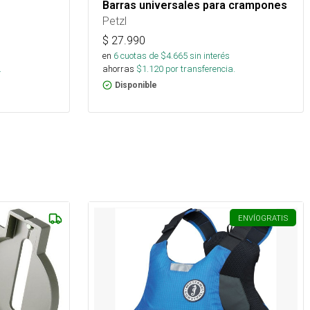
Barras universales para crampones
Petzl
$
27.990
s
en
6
cuotas de $
4.665
sin interés
.
ahorras
$
1.120
por transferencia.
Disponible
ENVÍO
GRATIS