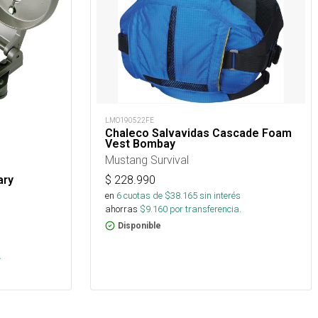
LMO190522FE
Chaleco Salvavidas Cascade Foam
Vest Bombay
Mustang Survival
$
228.990
ary
en
6
cuotas de $
38.165
sin interés
ahorras
$
9.160
por transferencia.
Disponible
.