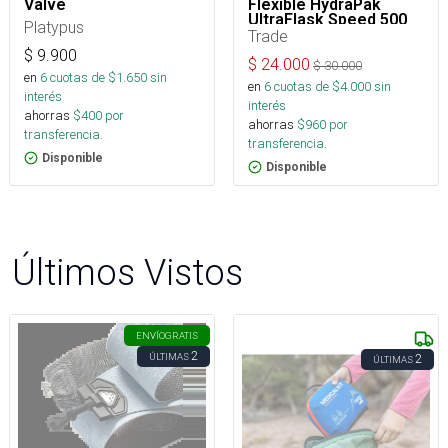
Valve
Flexible HydraPak
UltraFlask Speed 500
Platypus
ml
Trade
$
9.900
$
24.000
$
30.000
en
6
cuotas de $
1.650
sin
en
6
cuotas de $
4.000
sin
interés
interés
ahorras
$
400
por
ahorras
$
960
por
transferencia.
transferencia.
Disponible
Disponible
Últimos Vistos
ENVÍO
GRATIS
2
ÚLTIMAS
2
ÚLTIMAS