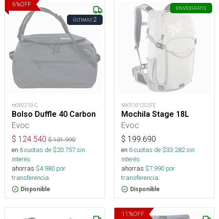
6
%
OFF
ENVÍO
GRATIS
2
ÚLTIMAS
m080219-C
MKR161203FE
Bolso Duffle 40 Carbon
Mochila Stage 18L
Evoc
Evoc
$
124.540
$
199.690
$
131.990
en
6
cuotas de $
20.757
sin
en
6
cuotas de $
33.282
sin
interés
interés
ahorras
$
4.980
por
ahorras
$
7.990
por
transferencia.
transferencia.
Disponible
Disponible
11
%
OFF