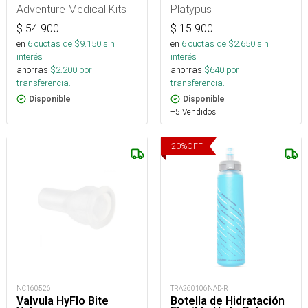
Adventure Medical Kits
Platypus
$
54.900
$
15.900
en
6
cuotas de $
9.150
sin
en
6
cuotas de $
2.650
sin
interés
interés
ahorras
$
2.200
por
ahorras
$
640
por
transferencia.
transferencia.
Disponible
Disponible
+5 Vendidos
20
%
OFF
NC160526
TRA260106NAD-R
Valvula HyFlo Bite
Botella de Hidratación