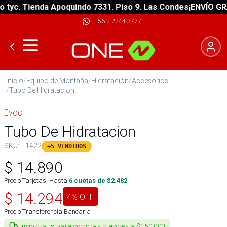
c. Tienda Apoquindo 7331. Piso 9. Las Condes
¡ENVÍO GRATIS
+56 2 2244 3777
|
Inicio
/
Equipo de Montaña
/
Hidratación
/
Accesorios
/
Tubo De Hidratacion
Evoc
Tubo De Hidratacion
SKU:
T1422
+5 VENDIDOS
$
14.890
Precio Tarjetas: Hasta
6
cuotas de $
2.482
$
14.294
4
% OFF
Precio Transferencia Bancaria
Envío gratis para compras mayores a $150.000