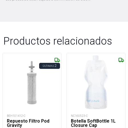
Productos relacionados
2
ÚLTIMAS
BEH101412-C
NC160523-C
Repuesto Filtro Pod
Botella SoftBottle 1L
Gravity
Closure Cap