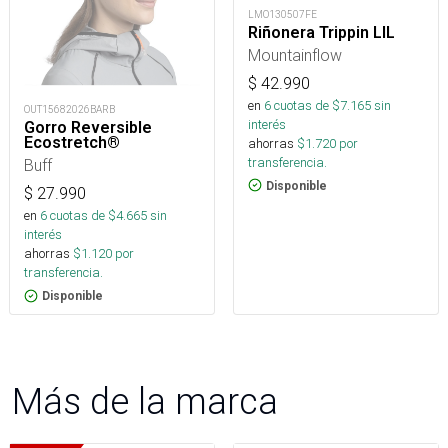
LMO130507FE
Riñonera Trippin LIL
Mountainflow
$
42.990
en
6
cuotas de $
7.165
sin
OUT15682026BARB
interés
Gorro Reversible
Ecostretch®
ahorras
$
1.720
por
transferencia.
Buff
Disponible
$
27.990
en
6
cuotas de $
4.665
sin
interés
ahorras
$
1.120
por
transferencia.
Disponible
Más de la marca