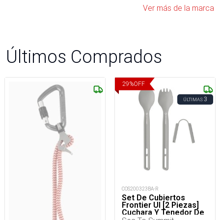
Ver más de la marca
Últimos Comprados
29
%
OFF
3
ÚLTIMAS
COS200323BA-R
Set De Cubiertos
Frontier Ul [2 Piezas]
Cuchara Y Tenedor De
Mango Largo