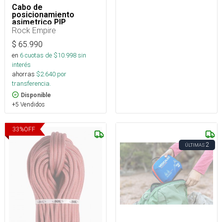
Cabo de
posicionamiento
asimetrico PIP
regulable 15 a 85 cm
Rock Empire
$
65.990
en
6
cuotas de $
10.998
sin
interés
ahorras
$
2.640
por
transferencia.
Disponible
+5 Vendidos
33
%
OFF
2
ÚLTIMAS