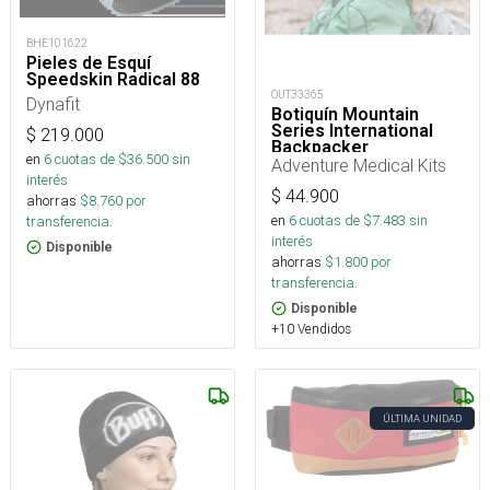
BHE101622
Pieles de Esquí
Speedskin Radical 88
OUT33365
Dynafit
Botiquín Mountain
Series International
$
219.000
Backpacker
en
6
cuotas de $
36.500
sin
Adventure Medical Kits
interés
$
44.900
ahorras
$
8.760
por
en
6
cuotas de $
7.483
sin
transferencia.
interés
Disponible
ahorras
$
1.800
por
transferencia.
Disponible
+10 Vendidos
ÚLTIMA UNIDAD