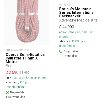
OUT33365
Botiquín Mountain
Series International
Backpacker
Adventure Medical Kits
$
44.900
en
6
cuotas de $
7.483
sin
interés
ahorras
$
1.800
por
transferencia.
OUTchimon091531-C
Disponible
Cuerda Semi-Estática
+10 Vendidos
Industrie 11 mm X
Metro
Beal
$
2.690
$
3.990
en
6
cuotas de $
448
sin interés
ahorras
$
110
por
transferencia.
Disponible
+530 Vendidos