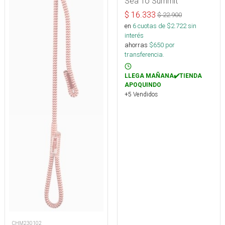
Sea To Summit
$
16.333
$
22.900
en
6
cuotas de $
2.722
sin
interés
ahorras
$
650
por
transferencia.
LLEGA MAÑANA✔️TIENDA
APOQUINDO
+5 Vendidos
CHM230102