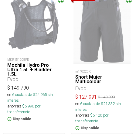
MKR151208FE
Mochila Hydro Pro
Ultra 1.5L + Bladder
m140220-C
1.5L
Short Mujer
Evoc
Multicolour
$
149.790
Evoc
en
6
cuotas de $
24.965
sin
$
127.991
$
143.990
interés
en
6
cuotas de $
21.332
sin
ahorras
$
5.990
por
interés
transferencia.
ahorras
$
5.120
por
Disponible
transferencia.
Disponible